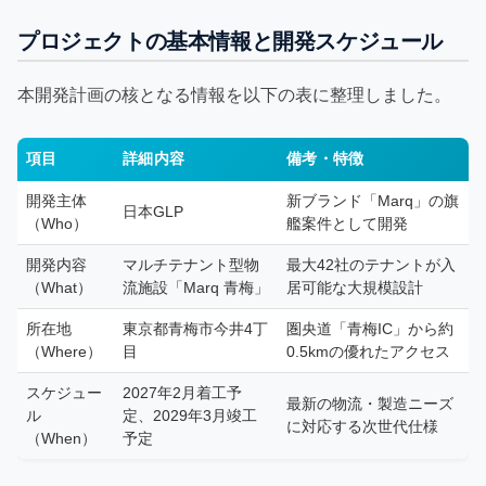
プロジェクトの基本情報と開発スケジュール
本開発計画の核となる情報を以下の表に整理しました。
項目
詳細内容
備考・特徴
開発主体
新ブランド「Marq」の旗
日本GLP
（Who）
艦案件として開発
開発内容
マルチテナント型物
最大42社のテナントが入
（What）
流施設「Marq 青梅」
居可能な大規模設計
所在地
東京都青梅市今井4丁
圏央道「青梅IC」から約
（Where）
目
0.5kmの優れたアクセス
スケジュー
2027年2月着工予
最新の物流・製造ニーズ
ル
定、2029年3月竣工
に対応する次世代仕様
（When）
予定