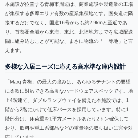
本施設が位置する青梅市周辺は、商業施設や製造業の工場
が集積する多摩エリア有数の産業集積地です。圏央道に隣
接するだけでなく、国道16号からも約2.9kmと至近であ
り、首都圏全域から東海、東北、北陸地方までを広域配送
圏に組み込むことが可能な、まさに物流の「一等地」と言
えます。
多様な入居ニーズに応える高水準な庫内設計
「Marq 青梅」の最大の強みは、あらゆるテナントの要望
に柔軟に対応できる高度なハードウェアスペックです。地
上4階建て、ダブルランプウェイを備えた本施設では、1
階から2階にかけて低床バースを採用しています。特に1
階部分は、床荷重を1平方メートルあたり2トン確保して
おり、飲料や重工系部品などの重量物の取り扱いに完全対
応しています。