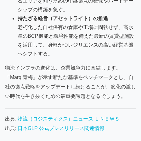
るエリアを補うための中継拠点の確保やパートナー
シップの構築を急ぐ。
持たざる経営（アセットライト）の推進
老朽化した自社保有の倉庫や工場に固執せず、高水
準のBCP機能と環境性能を備えた最新の賃貸型施設
を活用して、身軽かつレジリエンスの高い経営基盤
へシフトする。
物流インフラの進化は、企業競争力に直結します。
「Marq 青梅」が示す新たな基準をベンチマークとし、自
社の拠点戦略をアップデートし続けることが、変化の激し
い時代を生き抜くための最重要課題となるでしょう。
出典:
物流（ロジスティクス）ニュース ＬＮＥＷＳ
出典:
日本GLP 公式プレスリリース関連情報