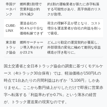
帝国デ
燃料費1割増で
約1割の運輸業者が新たに赤字転落
ータバ
営業利益が約
する可能性があり、黒字倒産のリス
ンク
28％減少
クが急増。
運送会社の
荷主の理解不足が壁となり、コスト
CUBE-
90.4％が十分な
増分を運送業者が自社の利益を削っ
LINX
価格転嫁できず
て吸収。
東京都
燃料サーチャー
どんぶり勘定の運賃契約が蔓延し、
トラッ
ジ導入率がわず
外部環境の変化に極めて脆弱な収益
ク協会
か23.2％
構造が浮き彫りに。
国土交通省と全日本トラック協会の調査に基づくモデルケ
ース（4tトラック30台保有）では、軽油価格が150円/Lの
時点で1台あたりの月間利益はわずか「5,106円」しかあ
りません。ここから数円値上がりしただけで即座に営業赤
字へ転落する「利益率わずか0.7%」という薄氷の経営
が、トラック運送業の現実なのです。