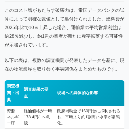
このコスト増がもたらす破壊力は、帝国データバンクの試
算によって明確な数値として裏付けられました。燃料費が
2025年比で10％上昇した場合、運輸業の平均営業利益は
約28％減少し、約1割の業者が新たに赤字転落する可能性
が示唆されています。
以下の表は、複数の調査機関が発表したデータを基に、現
在の物流業界を取り巻く事実関係をまとめたものです。
調査機
調査結果の要
関・出
現場への具体的な影響
点
典
資源エ
軽油価格が一時
政府補助金で160円台に抑制される
ネルギ
178.4円/Lへ急
も、平時より約1割高い水準が常態
ー庁
騰
化。