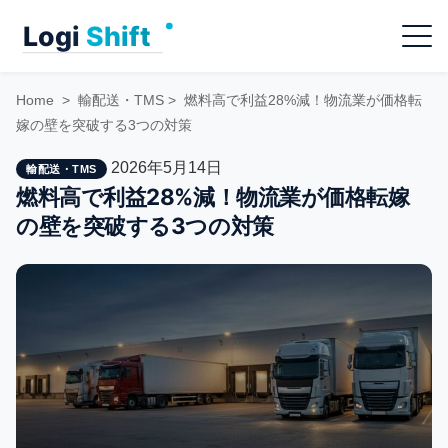
Skip
Menu
to
content
Home
>
輸配送・TMS
>
燃料高で利益28%減！物流業が価格転
嫁の壁を突破する3つの対策
2026年5月14日
輸配送・TMS
燃料高で利益28%減！物流業が価格転嫁
の壁を突破する3つの対策