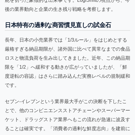
舵を切った象徴的な出来事です。LogiShiftの視点から、今
後の業界動向と企業の生き残り戦略を考察します。
日本特有の過剰な商習慣見直しの試金石
長年、日本の小売業界では「1/3ルール」をはじめとする
厳格すぎる納品期限が、諸外国に比べて異常なまでの食品
ロスと物流負荷を生み出してきました。近年、この納品期
限を「1/2」へ緩和する動きが広がっていましたが、「鮮
度逆転の容認」はさらに踏み込んだ実務レベルの規制緩和
です。
セブン‐イレブンという業界最大手がこの決断を下したこ
とで、他のコンビニエンスストアチェーンやスーパーマー
ケット、ドラッグストア業界へもこの流れが急速に波及す
ることは確実です。「消費者の過剰な鮮度志向」を建前に