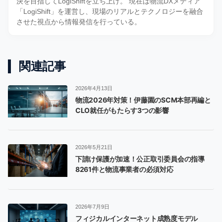
決を目指してLogiShiftを立ち上げ。 現在は物流DXメディア
「LogiShift」を運営し、現場のリアルとテクノロジーを融合
させた視点から情報発信を行っている。
関連記事
2026年4月13日
物流2026年対策！伊藤園のSCM本部再編と
CLO就任がもたらす3つの影響
2026年5月21日
下請け保護が加速！公正取引委員会の指導
8261件と物流事業者の必須対応
2026年7月9日
フィジカルインターネット成熟度モデル