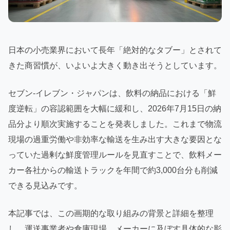
日本の小売業界において長年「絶対的なタブー」とされて
きた商習慣が、いよいよ大きく動き出そうとしています。
セブン‐イレブン・ジャパンは、飲料の納品における「鮮
度逆転」の容認範囲を大幅に緩和し、2026年7月15日の納
品分より順次実施することを発表しました。これまで物流
現場の過重労働や非効率な輸送を生み出す大きな要因とな
っていた過剰な鮮度管理ルールを見直すことで、飲料メー
カー各社からの輸送トラックを年間で約3,000台分も削減
できる見込みです。
本記事では、この画期的な取り組みの背景と詳細を整理
し、運送事業者や倉庫現場、メーカーに及ぼす具体的な影