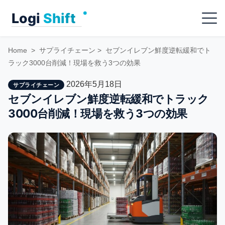
Skip
Menu
to
content
Home
>
サプライチェーン
>
セブンイレブン鮮度逆転緩和でト
ラック3000台削減！現場を救う3つの効果
2026年5月18日
サプライチェーン
セブンイレブン鮮度逆転緩和でトラック
3000台削減！現場を救う3つの効果