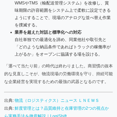
WMSやTMS（輸配送管理システム）を改修し、賞
味期限の許容範囲をシステム上で柔軟に設定できる
ようにすることで、現場のアナログな並べ替え作業
を撲滅する。
業界を超えた対話と標準化への対応
自社単独での最適化を諦め、同業他社や取引先と
「どのような納品条件であればトラックの稼働率が
上がるか」をオープンに協議する場を設ける。
「運べて当たり前」の時代は終わりました。商習慣の抜本
的な見直しこそが、物流現場の労働環境を守り、持続可能
な企業経営を実現するための最強の武器となるのです。
出典:
物流（ロジスティクス）ニュース ＬＮＥＷＳ
出典:
鮮度管理とは？品質維持と在庫管理の2つの視点か
ら実務手法を徹底解説｜LogiShift