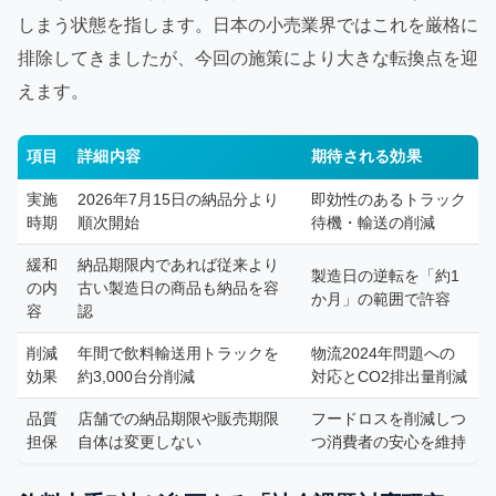
しまう状態を指します。日本の小売業界ではこれを厳格に
排除してきましたが、今回の施策により大きな転換点を迎
えます。
項目
詳細内容
期待される効果
実施
2026年7月15日の納品分より
即効性のあるトラック
時期
順次開始
待機・輸送の削減
緩和
納品期限内であれば従来より
製造日の逆転を「約1
の内
古い製造日の商品も納品を容
か月」の範囲で許容
容
認
削減
年間で飲料輸送用トラックを
物流2024年問題への
効果
約3,000台分削減
対応とCO2排出量削減
品質
店舗での納品期限や販売期限
フードロスを削減しつ
担保
自体は変更しない
つ消費者の安心を維持