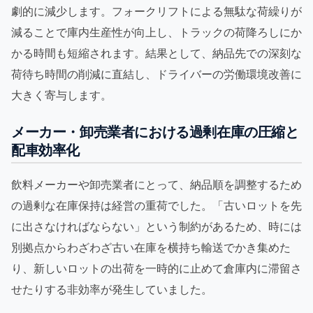
劇的に減少します。フォークリフトによる無駄な荷繰りが
減ることで庫内生産性が向上し、トラックの荷降ろしにか
かる時間も短縮されます。結果として、納品先での深刻な
荷待ち時間の削減に直結し、ドライバーの労働環境改善に
大きく寄与します。
メーカー・卸売業者における過剰在庫の圧縮と
配車効率化
飲料メーカーや卸売業者にとって、納品順を調整するため
の過剰な在庫保持は経営の重荷でした。「古いロットを先
に出さなければならない」という制約があるため、時には
別拠点からわざわざ古い在庫を横持ち輸送でかき集めた
り、新しいロットの出荷を一時的に止めて倉庫内に滞留さ
せたりする非効率が発生していました。