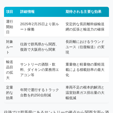
項目
詳細情報
期待される主要な効果
運行
2025年2月25日より新ル
安定的な長距離幹線輸送
開始
ート稼働
網の拡張と輸送力の確保
日
対象
長距離におけるラウンド
往路で群馬県から関西、
ルー
ユース（往復輸送）の実
復路で大阪府から関東
ト
現
輸送
サントリーの酒類・飲
重量物と軽量物の重軽混
品目
料、ダイキンの業務用エ
載による積載効率の最大
の拡
アコン等
化
大
定量
車両不足の根本的解消と
年間で運行するトラック
的な
温室効果ガス排出量の大
台数を約250台削減
効果
幅低減
往路では群馬県にあるサントリーの拠点から関西方面へ酒