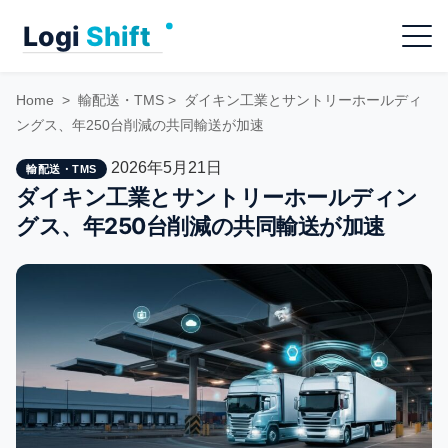
Skip
Menu
to
content
Home
>
輸配送・TMS
>
ダイキン工業とサントリーホールディ
ングス、年250台削減の共同輸送が加速
2026年5月21日
輸配送・TMS
ダイキン工業とサントリーホールディン
グス、年250台削減の共同輸送が加速