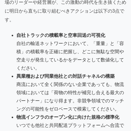
場のリーダーや経営層が、この激動の時代を生き抜くため
に明日から直ちに取り組むべきアクションは以下の3点で
す。
自社トラックの積載率と空車回送の可視化
自社の輸送ネットワークにおいて、「重量」と「容
積」の積載率を正確に把握し、どこに無駄な空間や
空走りが発生しているかをデータとして数値化して
ください。
異業種および同業他社との対話チャネルの構築
商流において全く関係のない企業であっても、物流
領域においては「荷物の特性が補完し合える最大の
パートナー」になり得ます。非競争領域でのマッチ
ングの可能性をゼロベースで模索してください。
物流インフラのオープン化に向けた規格の標準化
いつでも他社と共同配送プラットフォームへ合流で