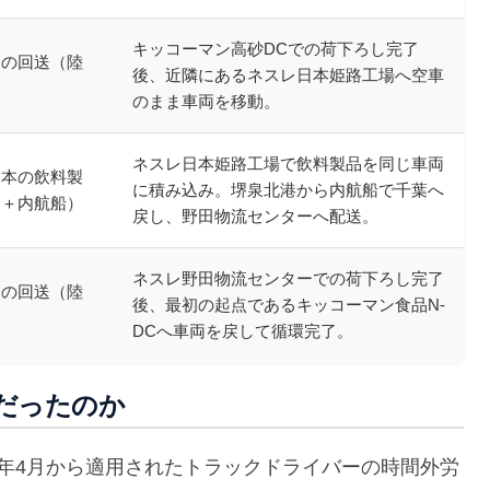
キッコーマン高砂DCでの荷下ろし完了
両の回送（陸
後、近隣にあるネスレ日本姫路工場へ空車
のまま車両を移動。
ネスレ日本姫路工場で飲料製品を同じ車両
日本の飲料製
に積み込み。堺泉北港から内航船で千葉へ
送＋内航船）
戻し、野田物流センターへ配送。
ネスレ野田物流センターでの荷下ろし完了
両の回送（陸
後、最初の起点であるキッコーマン食品N-
DCへ車両を戻して循環完了。
だったのか
4年4月から適用されたトラックドライバーの時間外労