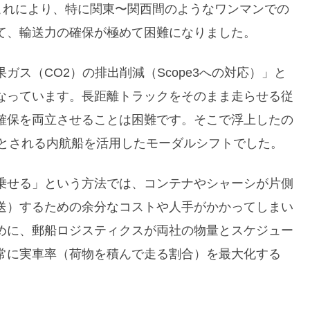
これにより、特に関東〜関西間のようなワンマンでの
て、輸送力の確保が極めて困難になりました。
ス（CO2）の排出削減（Scope3への対応）」と
なっています。長距離トラックをそのまま走らせる従
確保を両立させることは困難です。そこで浮上したの
1とされる内航船を活用したモーダルシフトでした。
乗せる」という方法では、コンテナやシャーシが片側
送）するための余分なコストや人手がかかってしまい
めに、郵船ロジスティクスが両社の物量とスケジュー
常に実車率（荷物を積んで走る割合）を最大化する