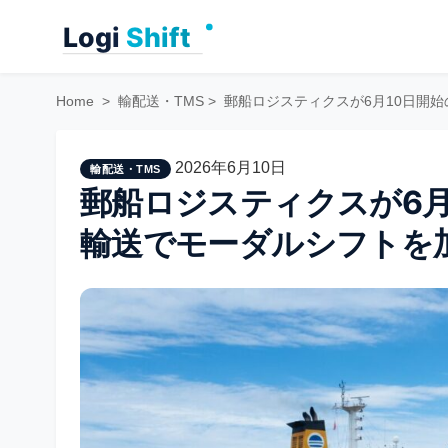
Skip
to
content
Home
>
輸配送・TMS
>
郵船ロジスティクスが6月10日開
2026年6月10日
輸配送・TMS
郵船ロジスティクスが6月
輸送でモーダルシフトを