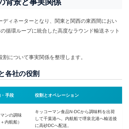
の背景と事実関係
ーディネーターとなり、関東と関西の東西間におい
本の循環ループに統合した高度なラウンド輸送ネット
役割について事実関係を整理します。
と各社の役割
物・手段
役割とオペレーション
キッコーマン食品N-DCから調味料を出荷
ーマンの調味
して千葉港へ。内航船で堺泉北港へ輸送後
送＋内航船）
に高砂DCへ配送。