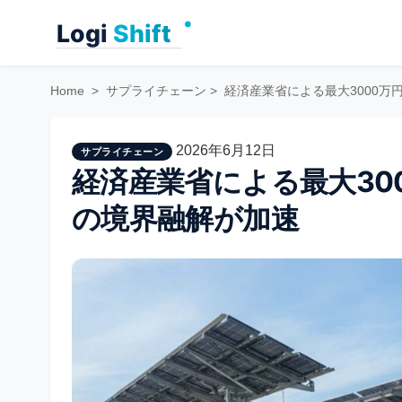
Skip
to
content
Home
>
サプライチェーン
>
経済産業省による最大3000
2026年6月12日
サプライチェーン
経済産業省による最大30
の境界融解が加速