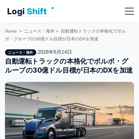
Skip
Menu
to
content
Home
>
ニュース・海外
>
自動運転トラックの本格化でボル
ボ・グループの30億ドル目標が日本のDXを加速
2026年6月14日
ニュース・海外
自動運転トラックの本格化でボルボ・グ
ループの30億ドル目標が日本のDXを加速