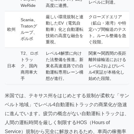
レベルに到達。
WeRide
高度に連携。
厳しい環境規制と連
クローズドエリア
Scania、
動したEV（電気自
（鉱山・港湾）や特
Tratonグ
欧州
動車）化と自動運転
定ハブ間輸送のテス
ループ、
技術の高度な融合を
ト。ルール整備を急
ボルボ
重視。
ぐ段階。
T2、ロボ
レベル4解禁に向け
関東〜関西間の長距
トラッ
た法整備を推進。新
離幹線輸送における
日本
ク、国内
東名高速道路での自
レベル2およびレベ
商用車大
動運転専用レーン構
ル4実証が本格化し
手
想が進行。
始めた段階。
米国では、テキサス州をはじめとする規制が柔軟な「サン
ベルト地域」でレベル4自動運転トラックの商業化が急速
に進んでいます。疲労の概念がない自動運転トラックは、
人間の運転時間を厳しく制限するHOS（Hours of
Service）規制から完全に解放されるため、車両の稼働率