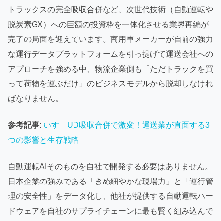
トラックスの完全吸収合併など、次世代技術（自動運転や
脱炭素GX）への巨額の投資枠を一体化させる業界再編が
完了の局面を迎えています。商用車メーカーが自前の強力
な運行データプラットフォームを引っ提げて運送会社への
アプローチを強める中、物流企業側も「ただトラックを買
って荷物を運ぶだけ」のビジネスモデルから脱却しなけれ
ばなりません。
参考記事
:
いすゞUD吸収合併で激変！運送業が直面する3
つの影響と生存戦略
自動運転AIそのものを自社で開発する必要はありません。
日本企業の強みである「きめ細やかな現場力」と「運行管
理の安全性」をデータ化し、他社が提供する自動運転ハー
ドウェアを自社のサプライチェーンに最も賢く組み込んで