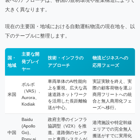
装へのアプローチは、各国の規制環境や産業構造によって
大きく異なります。
現在の主要国・地域における自動運転物流の現在地を、以
下のテーブルに整理します。
主要な開
国・
技術・インフラの
物流ビジネスへの
発プレイ
地域
アプローチ
応用フェーズ
ヤー
車両単体のAI性能向
実証実験を終え、実
ボルボ
上を重視。広大な高
際の顧客荷物を運ぶ
（VAS）、
米国
速道路ネットワーク
商用フリートへの統
Aurora、
を活用した長距離輸
合と無人商用化フェ
Kodiak
送が中心。
ーズへ移行。
Baidu
政府主導のインフラ
港湾施設や特定幹線
(Apollo
協調型（V2X）を推
エリアでの完全無人
中国
Go)、
進。道路側のセンサ
搬送がすでに実用化
Pony.ai、
ーと車両システムが