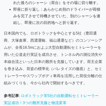
れた後ろのシャーシ（荷台）をその場に切り離す。
即座に折り返し：あらかじめ別のドライバーが荷積
みを完了させて待機させていた、別のシャーシを連
結し、即座に次の目的地へと折り返す。
日本国内でも、ロボトラックを中心とする5社（豊田通
商、大塚倉庫、西濃運輸、福山通運など）のコンソーシア
ムが、全長16.5mにおよぶ大型自動運転セミトレーラーを
用いた公道走行実証を成功させ、トンネル内の測位消失や
本線合流といった日本の難所を克服しています。荷主企業
を巻き込み、荷姿の標準化（パレタイズの徹底）と、セミ
トレーラーやスワップボディ車両を活用した荷役分離の仕
組みづくりを、今から社内で開始するべきです。
参考記事
:
ロボトラック等5社の自動運転セミトレーラー
実証成功！3つの難所克服と物流変革