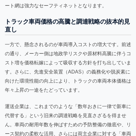
ート網は強力なセーフティネットとなります。
トラック車両価格の高騰と調達戦略の抜本的見
直し
一方で、懸念されるのが車両導入コストの増大です。前述
の通り、メーカー側は地政学リスクや原材料高騰に伴うコ
スト増を価格転嫁によって吸収する方針を打ち出していま
す。さらに、先進安全装置（ADAS）の義務化や脱炭素に
向けた環境性能の向上により、トラックの車両本体価格は
年々上昇の一途をたどっています。
運送企業は、これまでのような「数年おきに一律で新車に
代替する」という旧来の調達戦略を見直さざるを得ませ
ん。車両の耐用年数を伸ばすための予防整備の徹底や、リ
ース契約の柔軟な活用、さらには荷主企業に対する「車両