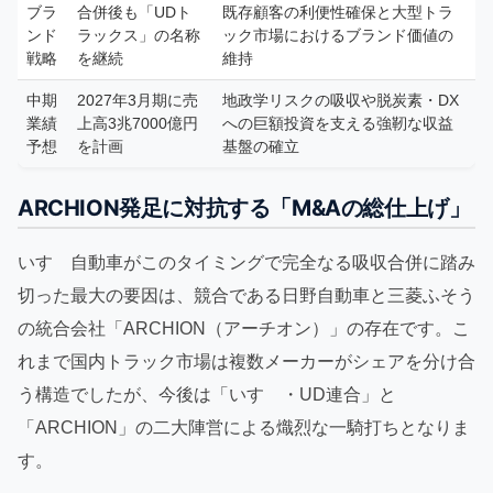
ブラ
合併後も「UDト
既存顧客の利便性確保と大型トラ
ンド
ラックス」の名称
ック市場におけるブランド価値の
戦略
を継続
維持
中期
2027年3月期に売
地政学リスクの吸収や脱炭素・DX
業績
上高3兆7000億円
への巨額投資を支える強靭な収益
予想
を計画
基盤の確立
ARCHION発足に対抗する「M&Aの総仕上げ」
いすゞ自動車がこのタイミングで完全なる吸収合併に踏み
切った最大の要因は、競合である日野自動車と三菱ふそう
の統合会社「ARCHION（アーチオン）」の存在です。こ
れまで国内トラック市場は複数メーカーがシェアを分け合
う構造でしたが、今後は「いすゞ・UD連合」と
「ARCHION」の二大陣営による熾烈な一騎打ちとなりま
す。