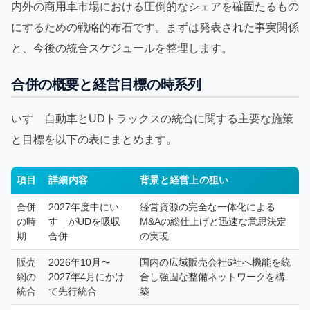
内外の商用車市場における圧倒的なシェアを確固たるもの
にするための戦略的布石です。まずは発表された事実関係
と、今後の統合スケジュールを整理します。
合併の概要と経営目標の時系列
いすゞ自動車とUDトラックスの統合に関する主要な施策
と目標を以下の表にまとめます。
項目
詳細内容
背景と経営上の狙い
合併
2027年度中にい
経営資源の完全な一体化による
の時
すゞがUDを吸収
M&Aの総仕上げと迅速な意思決定
期
合併
の実現
販売
2026年10月〜
国内の広域販売会社6社へ機能を統
網の
2027年4月にかけ
合し強固な整備ネットワークを構
統合
て先行統合
築