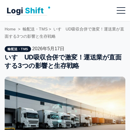
Skip
Menu
to
content
Home
>
輸配送・TMS
>
いすゞUD吸収合併で激変！運送業が直
面する3つの影響と生存戦略
2026年5月17日
輸配送・TMS
いすゞUD吸収合併で激変！運送業が直面
する3つの影響と生存戦略