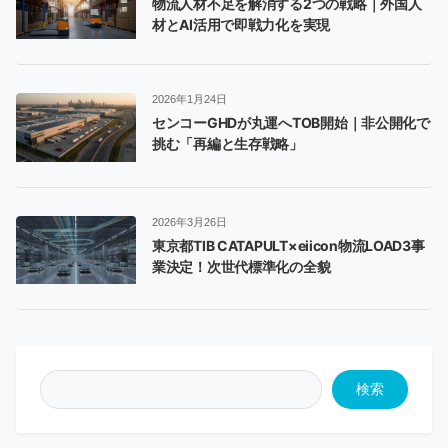
物流人材不足を解消する2つの戦略｜外国人
材とAI活用で即戦力化を実現
2026年1月24日
センコーGHDが丸運へTOB開始｜非公開化で
挑む「再編と生存戦略」
2026年3月26日
東京都TIB CATAPULT×eiicon物流LOAD3事
業決定！次世代標準化の全貌
検索