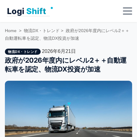
Skip
Menu
to
content
Home
>
物流DX・トレンド
>
政府が2026年度内にレベル2＋＋
自動運転車を認定、物流DX投資が加速
2026年6月21日
物流DX・トレンド
政府が2026年度内にレベル2＋＋自動運
転車を認定、物流DX投資が加速