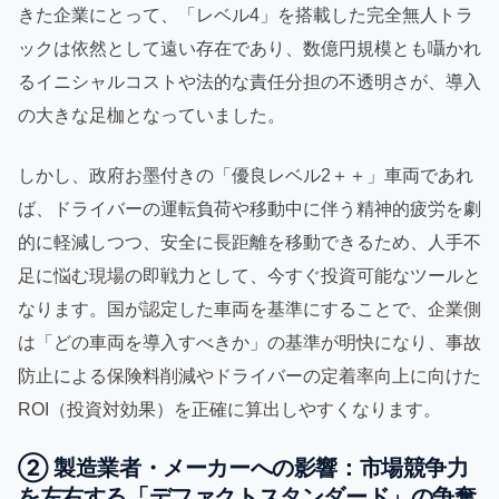
きた企業にとって、「レベル4」を搭載した完全無人トラ
ックは依然として遠い存在であり、数億円規模とも囁かれ
るイニシャルコストや法的な責任分担の不透明さが、導入
の大きな足枷となっていました。
しかし、政府お墨付きの「優良レベル2＋＋」車両であれ
ば、ドライバーの運転負荷や移動中に伴う精神的疲労を劇
的に軽減しつつ、安全に長距離を移動できるため、人手不
足に悩む現場の即戦力として、今すぐ投資可能なツールと
なります。国が認定した車両を基準にすることで、企業側
は「どの車両を導入すべきか」の基準が明快になり、事故
防止による保険料削減やドライバーの定着率向上に向けた
ROI（投資対効果）を正確に算出しやすくなります。
② 製造業者・メーカーへの影響：市場競争力
を左右する「デファクトスタンダード」の争奪