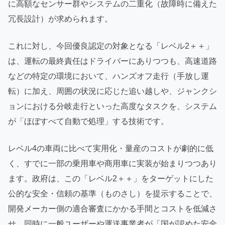
に高額なセンサー群やシステムの二重化（故障時に備えた
冗長設計）が求められます。
これに対し、今回優良認定の対象となる「レベル2＋＋」
は、運転の最終責任はドライバーにありつつも、高速道路
などの特定の環境において、ハンズオフ走行（手放し運
転）に加え、周囲の状況に応じた追い越しや、ジャンクシ
ョンにおける分岐走行といった高度なタスクを、システム
が「ほぼすべて自動で処理」する技術です。
レベル4の車両に比べて実用化・量産のコストが劇的に低
く、すでに一部の乗用車や商用車に実装が始まりつつあり
ます。政府は、この「レベル2＋＋」をターゲットにした
公的な安全・信頼の基準（ものさし）を提示することで、
開発メーカー側の適合審査にかかる手間とコストを低減さ
せ、同時に一般ユーザーや運送事業者が「国が認めた安全