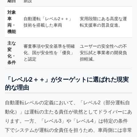
期日
新設
対象
車
自動運転「レベル2＋＋」
実用段階にある高度な運
両・
技術を搭載した車両
転支援車の普及促進。
機能
主な
審査事項や安全基準を明確
ユーザーの安全性への不
変
化、国が安全性を「優良」
安払拭と事業者の開発負
化・
と認定
担軽減。
条件
「レベル2＋＋」がターゲットに選ばれた現実
的な理由
自動運転レベルの定義において、「レベル2（部分運転自
動化）」は運転の主たる責任が依然としてドライバーにあ
ります。一方、「レベル3」や「レベル4」は特定の条件
下でシステムが運転の全責任を担うため、車両側には非常