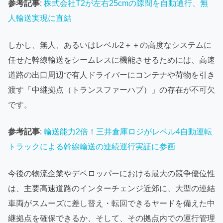
参考記事
:
株式会社T2が左右25cmの隙間を自動通行、無
人輸送実現に直結
しかし、無人、あるいはレベル2＋＋の高度なシステムに
任せた幹線輸送をシームレスに機能させるためには、高速
道路の出口周辺で有人ドライバーにコンテナや荷物を引き
渡す「中継拠点（トランスファーハブ）」の存在が不可欠
です。
参考記事
:
輸送能力2倍！三井倉庫ロジがレベル4自動運転
トラックによる幹線輸送の連続運行実証に参画
今後の物流企業やデベロッパーにおける最大の競争優位性
は、主要高速道路のインターチェンジ近郊に、大型の連結
車両がスムーズに差し替え・転回できるヤードを備えた中
継拠点を確保できるか、そして、その拠点内での運行管理