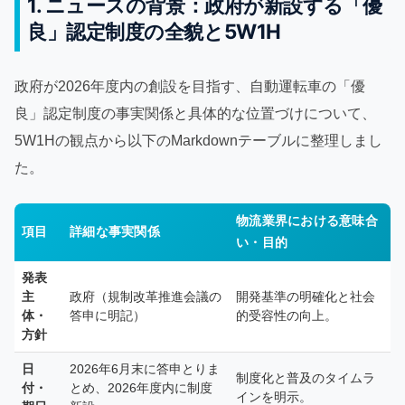
1. ニュースの背景：政府が新設する「優
良」認定制度の全貌と5W1H
政府が2026年度内の創設を目指す、自動運転車の「優
良」認定制度の事実関係と具体的な位置づけについて、
5W1Hの観点から以下のMarkdownテーブルに整理しまし
た。
物流業界における意味合
項目
詳細な事実関係
い・目的
発表
主
政府（規制改革推進会議の
開発基準の明確化と社会
体・
答申に明記）
的受容性の向上。
方針
日
2026年6月末に答申とりま
制度化と普及のタイムラ
付・
とめ、2026年度内に制度
インを明示。