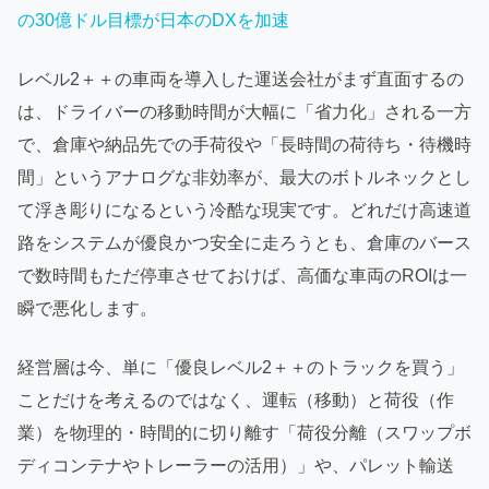
の30億ドル目標が日本のDXを加速
レベル2＋＋の車両を導入した運送会社がまず直面するの
は、ドライバーの移動時間が大幅に「省力化」される一方
で、倉庫や納品先での手荷役や「長時間の荷待ち・待機時
間」というアナログな非効率が、最大のボトルネックとし
て浮き彫りになるという冷酷な現実です。どれだけ高速道
路をシステムが優良かつ安全に走ろうとも、倉庫のバース
で数時間もただ停車させておけば、高価な車両のROIは一
瞬で悪化します。
経営層は今、単に「優良レベル2＋＋のトラックを買う」
ことだけを考えるのではなく、運転（移動）と荷役（作
業）を物理的・時間的に切り離す「荷役分離（スワップボ
ディコンテナやトレーラーの活用）」や、パレット輸送