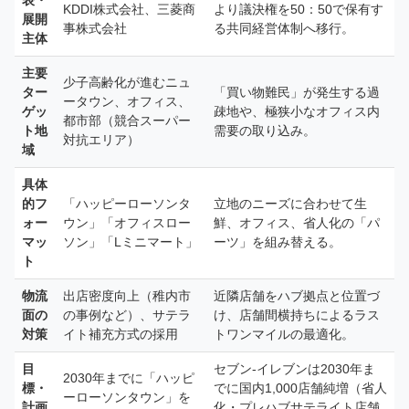
表・
KDDI株式会社、三菱商
より議決権を50：50で保有す
展開
事株式会社
る共同経営体制へ移行。
主体
主要
少子高齢化が進むニュ
ター
「買い物難民」が発生する過
ータウン、オフィス、
ゲッ
疎地や、極狭小なオフィス内
都市部（競合スーパー
ト地
需要の取り込み。
対抗エリア）
域
具体
的フ
「ハッピーローソンタ
立地のニーズに合わせて生
ォー
ウン」「オフィスロー
鮮、オフィス、省人化の「パ
マッ
ソン」「Lミニマート」
ーツ」を組み替える。
ト
物流
出店密度向上（稚内市
近隣店舗をハブ拠点と位置づ
面の
の事例など）、サテラ
け、店舗間横持ちによるラス
対策
イト補充方式の採用
トワンマイルの最適化。
目
セブン-イレブンは2030年ま
2030年までに「ハッピ
標・
でに国内1,000店舗純増（省人
ーローソンタウン」を
計画
化・プレハブサテライト店舗