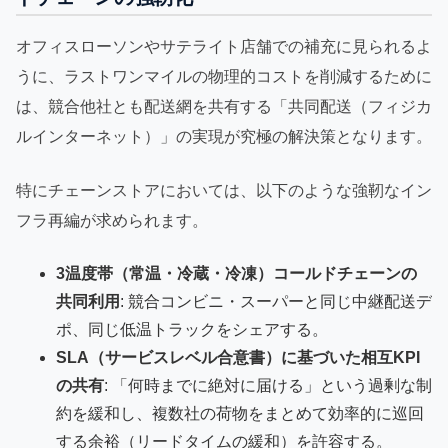
オフィスローソンやサテライト店舗での補充に見られるよ
うに、ラストワンマイルの物理的コストを削減するために
は、競合他社とも配送網を共有する「共同配送（フィジカ
ルインターネット）」の実現が究極の解決策となります。
特にチェーンストアにおいては、以下のような強靭なイン
フラ再編が求められます。
3温度帯（常温・冷蔵・冷凍）コールドチェーンの
共同利用
: 競合コンビニ・スーパーと同じ中継配送デ
ポ、同じ低温トラックをシェアする。
SLA（サービスレベル合意書）に基づいた相互KPI
の共有
: 「何時までに絶対に届ける」という過剰な制
約を緩和し、複数社の荷物をまとめて効率的に巡回
する余裕（リードタイムの緩和）を許容する。