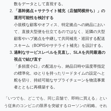
数をデータとして直視する。
「基幹拠点＋サテライト補充（店舗間横持ち）」の
運用可能性を検討する
小規模な顧客やオフィス、特定拠点への納品におい
て、直接大型便を仕立てるのではなく、近隣の大型
顧客やハブ拠点を中継して共同補充・巡回する配送
スキーム（BOPISやサテライト補充）を設計する。
過剰なサービスレベルを見直し、SLAを共同最適の
視点で結び直す
「多頻度小口」の配送から、納品日時や温度帯指定
の標準化、ゆとりを持ったリードタイムの設定へと
舵を切り、持続可能なサプライチェーンを物流事業
者とともに再構築する。
「いつでも、どこでも、同じ店舗で、即時に買える」とい
う従来のコンビニの限界を突破するローソンの戦略。それ