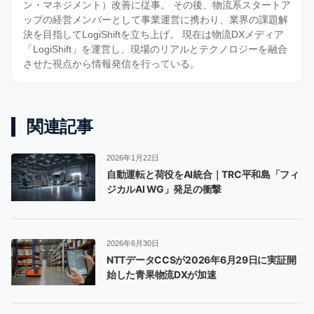
ン・マネジメント）改善に従事。 その後、物流系スタートア
ップの経営メンバーとして事業運営に携わり、業界の課題解
決を目指してLogiShiftを立ち上げ。 現在は物流DXメディア
「LogiShift」を運営し、現場のリアルとテクノロジーを融合
させた視点から情報発信を行っている。
関連記事
2026年1月22日
自動運転と荷役をAI統合｜TRC平和島「フィ
ジカルAI WG」発足の衝撃
2026年6月30日
NTTデータCCSが2026年6月29日に実証開
始した青果物流DXが加速