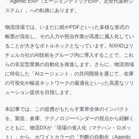
「Agentic ERP（エージェンティックERP、次世代基幹シ
ステム）」への転換にあります。
物流現場では、いまだに紙やPDFといった多様な形式の
帳票が混在し、その入力や照合作業が高度に属人化してい
ることが大きなボトルネックとなっています。NXHDはリ
チェルカ社のAI技術をグループ内に導入することで、これ
らの非定型業務の自動化を推進します。さらに、物流領域
に特化した「AIエージェント」の共同開発を通じて、在庫
の可視化や輸送ネットワークの最適化といった高度なソリ
ューション提供を目指します。
本記事では、この提携がもたらす業界全体のインパクト
を、製造、倉庫、テクノロジーベンダーの視点から紐解く
とともに、物流DXが「現場の省人化（マテハン・ロボッ
ト）」から、ホワイトカラーの「判断の自動化（Agentic