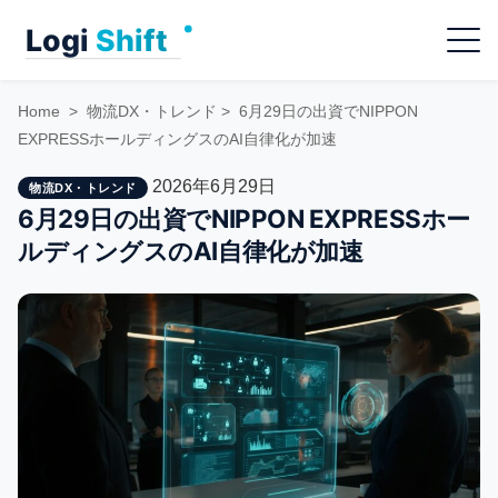
Skip
Menu
to
content
Home
>
物流DX・トレンド
>
6月29日の出資でNIPPON
EXPRESSホールディングスのAI自律化が加速
2026年6月29日
物流DX・トレンド
6月29日の出資でNIPPON EXPRESSホー
ルディングスのAI自律化が加速