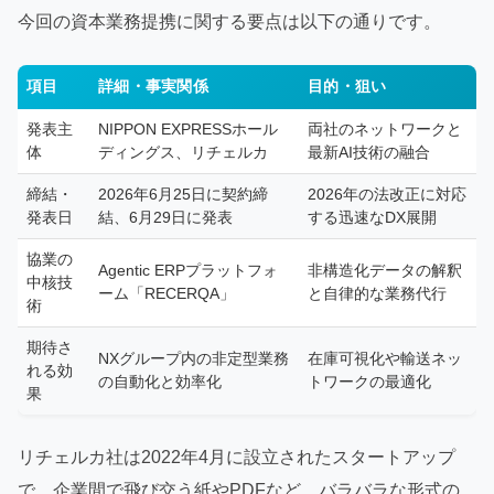
今回の資本業務提携に関する要点は以下の通りです。
項目
詳細・事実関係
目的・狙い
発表主
NIPPON EXPRESSホール
両社のネットワークと
体
ディングス、リチェルカ
最新AI技術の融合
締結・
2026年6月25日に契約締
2026年の法改正に対応
発表日
結、6月29日に発表
する迅速なDX展開
協業の
Agentic ERPプラットフォ
非構造化データの解釈
中核技
ーム「RECERQA」
と自律的な業務代行
術
期待さ
NXグループ内の非定型業務
在庫可視化や輸送ネッ
れる効
の自動化と効率化
トワークの最適化
果
リチェルカ社は2022年4月に設立されたスタートアップ
で、企業間で飛び交う紙やPDFなど、バラバラな形式の