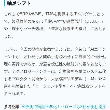
軸足シフト
これまでERPやWMS、TMSを提供するITベンダーにとっ
て、製品価値の多くは「使いやすい画面設計（UI/UX）」
や「確実なバッチ処理」「豊富な帳票出力機能」にありま
した。
しかし、今回の提携が象徴するように、今後は「AIエージ
ェントが、どれだけ人間の手を煩わせずに自律的に例外処
理を実行できるか」が競合優位性の絶対的な基準となりま
す。テクノロジーベンダーは、定型業務を単にシステム化
するプロダクト開発から、大規模言語モデル（LLM）や音
声AIを統合した「エージェント型AI」への急速なシフトを
迫られます。
参考記事
:
AI予測で物流平準化！ハローズら3社が挑む発注