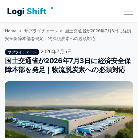
Skip
Menu
to
content
Home
>
サプライチェーン
>
国土交通省が2026年7月3日に経済
安全保障本部を発足｜物流脱炭素への必須対応
2026年7月6日
サプライチェーン
国土交通省が2026年7月3日に経済安全保
障本部を発足｜物流脱炭素への必須対応