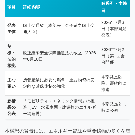
時系列・実施
項目
詳細内容
日
2026年7月3
発表
国土交通省（本部長：金子恭之国土交
日（本部発足
主体
通大臣）
発表）
契
2026年7月2
機・
改正経済安全保障推進法の成立（2026
日（第1回会
法的
年6月10日）
合開催）
根拠
本部発足以
主な
所管産業に必要な燃料・重要物資の安
降、継続的に
狙い
定的な確保体制の強化
推進
新構
「モビリティ・エネリンク構想」の推
本部発足と同
想の
進（EV・水素車両・建築物のエネルギ
時に公表
公表
ー網連携）
本構想の背景には、エネルギー資源や重要鉱物の多くを海