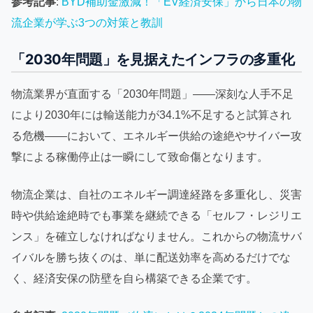
参考記事
:
BYD補助金激減！「EV経済安保」から日本の物
流企業が学ぶ3つの対策と教訓
「2030年問題」を見据えたインフラの多重化
物流業界が直面する「2030年問題」——深刻な人手不足
により2030年には輸送能力が34.1%不足すると試算され
る危機——において、エネルギー供給の途絶やサイバー攻
撃による稼働停止は一瞬にして致命傷となります。
物流企業は、自社のエネルギー調達経路を多重化し、災害
時や供給途絶時でも事業を継続できる「セルフ・レジリエ
ンス」を確立しなければなりません。これからの物流サバ
イバルを勝ち抜くのは、単に配送効率を高めるだけでな
く、経済安保の防壁を自ら構築できる企業です。