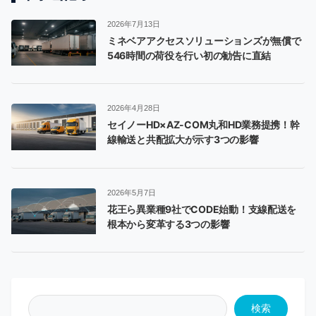
2026年7月13日
ミネベアアクセスソリューションズが無償で
546時間の荷役を行い初の勧告に直結
2026年4月28日
セイノーHD×AZ-COM丸和HD業務提携！幹
線輸送と共配拡大が示す3つの影響
2026年5月7日
花王ら異業種9社でCODE始動！支線配送を
根本から変革する3つの影響
検索