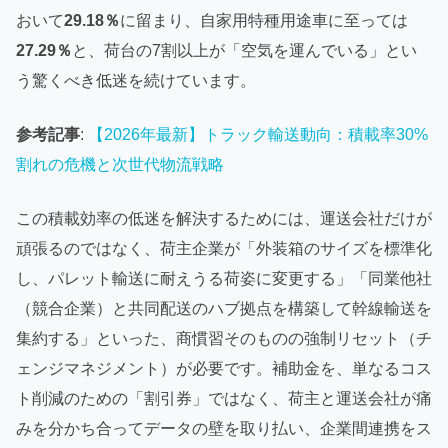
おいて
29.18％
に留まり、自家用特種用途車に至っては
27.29％
と、荷台の7割以上が「空気を運んでいる」とい
う驚くべき低迷を続けています。
参考記事
:
【2026年最新】トラック輸送動向：積載率30%
割れの危機と次世代物流戦略
この積載効率の低迷を解決するためには、運送会社だけが
頑張るのではなく、荷主企業が「外装箱のサイズを標準化
し、パレット輸送に耐えうる荷姿に変更する」「同業他社
（競合企業）と共同配送のハブ拠点を構築して幹線輸送を
集約する」といった、商慣習そのものの強制リセット（チ
ェンジマネジメント）が必要です。補助金を、単なるコス
ト削減のための「割引券」ではなく、荷主と運送会社が痛
みを分かち合ってデータの壁を取り払い、企業間連携をス