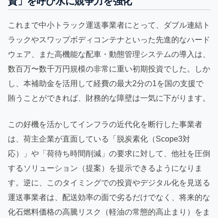
資」を呼び水に競争力を強化
これまで中小トラック運送事業者にとって、ダブル連結ト
ラックやスワップボディコンテナといった先進的なハード
ウェア、また高機能な配車・動態管理システムの導入は、
数百万〜数千万円規模の非常に重い初期投資でした。しか
し、本補助金を活用して経費の最大2分の1を国の支援で
賄うことができれば、財務的な障壁は一気に下がります。
この好機を活かしてインフラの近代化を断行した事業者
は、荷主企業が直面している「脱炭素化（Scope3対
応）」や「荷待ち時間削減」の要求に対して、他社を圧倒
するソリューション（提案）を提示できるようになりま
す。逆に、このタイミングでの投資やデジタル化を見送る
運送事業者は、配送効率の面で劣るだけでなく、将来的な
化石燃料価格の高騰リスク（軽油の常態的高止まり）をま