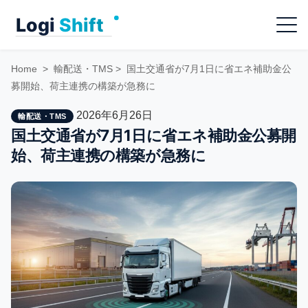
Skip
Menu
to
content
Home
>
輸配送・TMS
>
国土交通省が7月1日に省エネ補助金公
募開始、荷主連携の構築が急務に
2026年6月26日
輸配送・TMS
国土交通省が7月1日に省エネ補助金公募開
始、荷主連携の構築が急務に