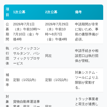
項
1次公募
2次公募
備考
目
公
2026年7月1日
2026年7月29日
申請期間が非常
募
（水）午前10時〜
（水）午前10
に短いため、事
期
7月10日（金）午
時〜8月7日
前の書類準備が
間
後4時
（金）午後4時
必須。
執
パシフィックコン
申請手続きや相
行
サルタンツ、パシ
同左
談窓口は執行団
団
フィックリプロサ
体が管轄。
体
ービス
対象システム・
補
ツールにより上
助
定額（1/2以内）
定額（1/2以内）
限額が変動す
率
る。
対
トラック事業者
象
貨物自動車運送事
と荷主が連携し
事
業者、荷主、リー
同左