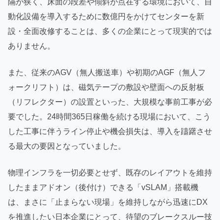
隔が狭く、床面の段差や傾斜が点在する環境において、自
動化設備を導入するために数億円をかけてセンターを新
設・全面改修することは、多くの企業にとって現実的では
ありません。
また、従来のAGV（無人搬送車）や初期のAGF（無人フ
ォークリフト）は、磁気テープの敷設や壁面への反射板
（リフレクター）の設置といった、大規模な事前工事が必
要でした。24時間365日稼働を続ける現場において、こう
した工事に伴うライン停止や機会損失は、導入を躊躇させ
る最大の要因となっていました。
物理インフラを一切必要とせず、既存のレイアウトを維持
したままアドオン（後付け）できる「vSLAM」搭載機
は、まさに「止まらない現場」を維持しながら迅速にDX
を推進したい日本企業にとって、待望のブレークスルー技