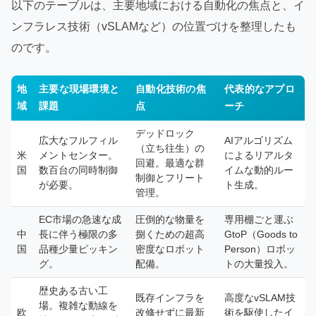
以下のテーブルは、主要地域における自動化の焦点と、イ
ンフラレス技術（vSLAMなど）の位置づけを整理したも
のです。
地
主要な現場環境と
自動化技術の焦
代表的なアプロ
域
課題
点
ーチ
デッドロック
広大なフルフィル
AIアルゴリズム
（立ち往生）の
米
メントセンター。
によるリアルタ
回避。最適な群
国
数百台の同時制御
イムな動的ルー
制御とフリート
が必要。
ト生成。
管理。
EC市場の急速な成
圧倒的な物量を
専用棚ごと運ぶ
中
長に伴う極限の多
捌くための超高
GtoP（Goods to
国
品種少量ピッキン
密度なロボット
Person）ロボッ
グ。
配備。
トの大量投入。
歴史ある古い工
既存インフラを
高度なvSLAM技
場。複雑な動線を
欧
改修せずに最新
術を駆使したイ