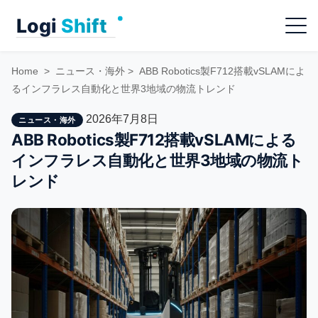
Skip
Menu
to
content
Home
>
ニュース・海外
>
ABB Robotics製F712搭載vSLAMによ
るインフラレス自動化と世界3地域の物流トレンド
2026年7月8日
ニュース・海外
ABB Robotics製F712搭載vSLAMによる
インフラレス自動化と世界3地域の物流ト
レンド