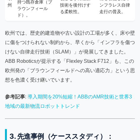
持つ既存倉庫（ブ
州
技術を後付けす
ンフラレス自律
ラウンフィール
る柔軟性。
走行の普及。
ド）。
欧州では、歴史的建造物や古い設計の工場が多く、床や壁
に傷をつけられない制約から、早くから「インフラを傷つ
けない自律走行技術（SLAM）」が発展してきました。
ABB Roboticsが提示する「Flexley Stack F712」も、この
欧州発の「ブラウンフィールドへの高い適応力」という思
想を色濃く受け継いでいます。
参考記事
:
導入期間を20%短縮！ABBのAMR技術と世界3
地域の最新物流ロボットトレンド
3. 先進事例（ケーススタディ）：