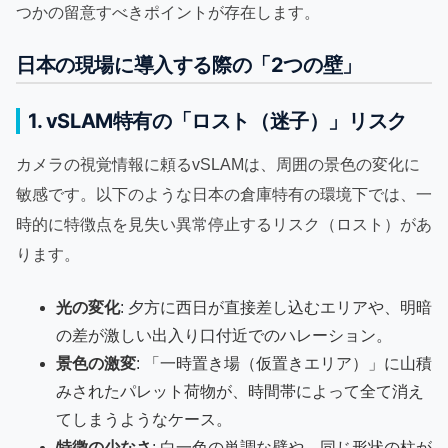
つかの留意すべきポイントが存在します。
日本の現場に導入する際の「2つの壁」
1. vSLAM特有の「ロスト（迷子）」リスク
カメラの視覚情報に頼るvSLAMは、周囲の景色の変化に
敏感です。以下のような日本の倉庫特有の環境下では、一
時的に特徴点を見失い異常停止するリスク（ロスト）があ
ります。
光の変化
: 夕方に西日が直接差し込むエリアや、明暗
の差が激しい出入り口付近でのハレーション。
景色の激変
: 「一時置き場（仮置きエリア）」に山積
みされたパレット荷物が、時間帯によって全て消え
てしまうようなケース。
特徴の少なさ
: 白一色の単調な壁や、同じ形状の柱が