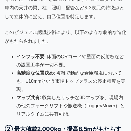
庫内の天井の梁、柱、照明、配管などを3次元の特徴点と
して立体的に捉え、自己位置を特定します。
このビジュアル認識技術により、以下のような劇的な進化
がもたらされました。
インフラ不要
: 床面のQRコードや壁面の反射板など
の設置工事が一切不要。
高精度な位置決め
: 複雑で動的な倉庫環境において
も、±10mmという市場トップクラスの停止精度を実
現。
マップ共有
: 収集したリッチな3Dマップを、現場内
の他のフォークリフトや搬送機（Tugger/Mover）と
リアルタイムに共有可能。
② 最大積載2,000kg・揚高8.5mがもたらす