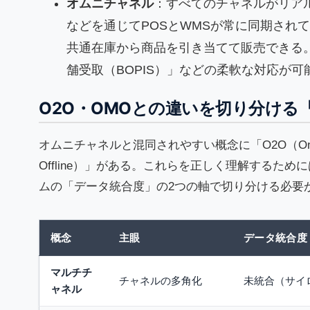
オムニチャネル
：すべてのチャネルがリアル
などを通じてPOSとWMSが常に同期され
共通在庫から商品を引き当てて販売できる
舗受取（BOPIS）」などの柔軟な対応が
O2O・OMOとの違いを切り分ける
オムニチャネルと混同されやすい概念に「O2O（Online to 
Offline）」がある。これらを正しく理解するた
ムの「データ統合度」の2つの軸で切り分ける必要
概念
主眼
データ統合度
マルチチ
チャネルの多角化
未統合（サイ
ャネル