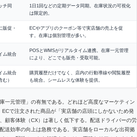
ッチ同
1日1回などの定期データ同期。在庫状況の可視化
は限定的。
に販促・
ECやアプリのクーポン等で実店舗の売上を促
す。在庫は個別管理が多い。
POSとWMSがリアルタイム連携。在庫一元管理
イム統合
により、どこでも販売・受取可能。
イム統合
購買履歴だけでなく、店内の行動導線や閲覧履歴
含む）
も統合。シームレスな体験を提供。
庫一元管理」の有無である。どれほど高度なマーケティン
、ECで注文された商品が「実店舗の店頭にしかないため発
、顧客体験（CX）は著しく低下する。配送ドライバーの労
配送効率の向上は急務である。実店舗をローカルな出荷拠