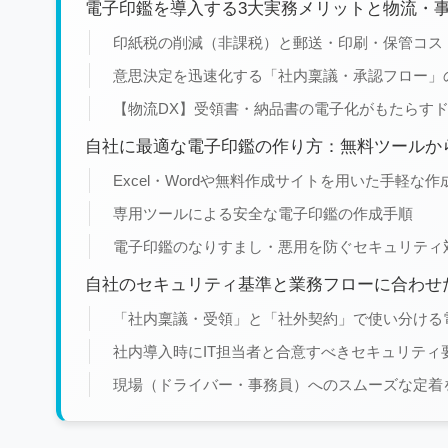
電子印鑑を導入する3大実務メリットと物流・
印紙税の削減（非課税）と郵送・印刷・保管コス
意思決定を迅速化する「社内稟議・承認フロー」
【物流DX】受領書・納品書の電子化がもたらす
自社に最適な電子印鑑の作り方：無料ツールか
Excel・Wordや無料作成サイトを用いた手軽な作
専用ツールによる安全な電子印鑑の作成手順
電子印鑑のなりすまし・悪用を防ぐセキュリティ
自社のセキュリティ基準と業務フローに合わせ
「社内稟議・受領」と「社外契約」で使い分ける
社内導入時にIT担当者と合意すべきセキュリティ
現場（ドライバー・事務員）へのスムーズな定着