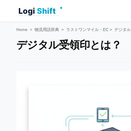
Skip
to
content
Home
>
物流用語辞典
>
ラストワンマイル・EC
>
デジタル
デジタル受領印とは？