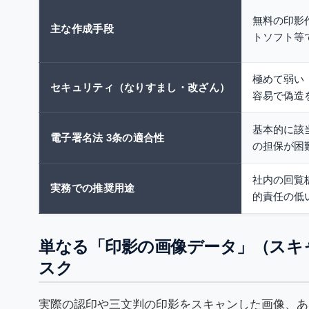
無料の印影
主な作成手段
トソフト等
極めて弱い
セキュリティ（なりすまし・改ざん）
容易で偽造
基本的に該
電子署名法 3条の適合性
の担保が困
社内の回覧
実務での推奨用途
的責任の低
単なる「印影の画像データ」（スキ
スク
実際の認印や三文判の印影をスキャンした画像、あ