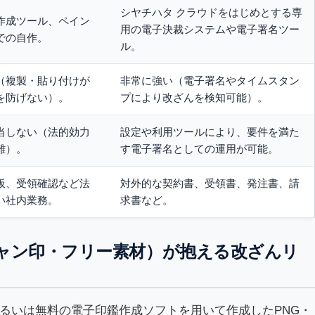
シヤチハタ クラウドをはじめとする専
作成ツール、ペイン
用の電子決裁システムや電子署名ツー
での自作。
ル。
（複製・貼り付けが
非常に強い（電子署名やタイムスタン
を防げない）。
プにより改ざんを検知可能）。
当しない（法的効力
設定や利用ツールにより、要件を満た
難）。
す電子署名としての運用が可能。
板、受領確認など法
対外的な契約書、受領書、発注書、請
い社内業務。
求書など。
ャン印・フリー素材）が抱える改ざんリ
るいは無料の電子印鑑作成ソフトを用いて作成したPNG・