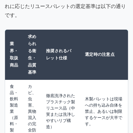
れに応じたリユースパレットの選定基準は以下の通り
です。
求め
業
られ
界・
る衛
推奨されるパ
選定時の注意点
取扱
生・
レット仕様
商品
品質
基準
食
カ
品・
ビ、
徹底洗浄された
飲料
虫
木製パレットは現場
プラスチック製
製造
害、
への持ち込み自体を
リユース品（中
業
異物
禁止、あるいは制限
実または洗浄し
（原
混入
するケースが大半で
やすいリブ構
料・
の完
す。
造）
製
全防