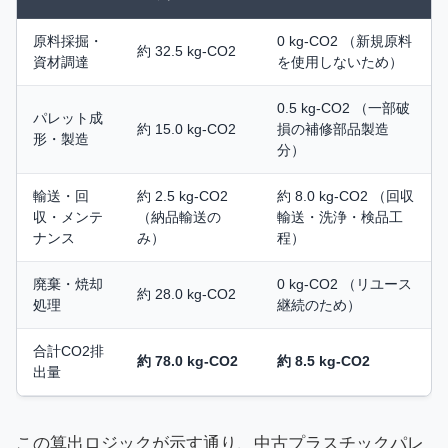
原料採掘・
0 kg-CO2 （新規原料
約 32.5 kg-CO2
資材調達
を使用しないため）
0.5 kg-CO2 （一部破
パレット成
約 15.0 kg-CO2
損の補修部品製造
形・製造
分）
輸送・回
約 2.5 kg-CO2
約 8.0 kg-CO2 （回収
収・メンテ
（納品輸送の
輸送・洗浄・検品工
ナンス
み）
程）
廃棄・焼却
0 kg-CO2 （リユース
約 28.0 kg-CO2
処理
継続のため）
合計CO2排
約 78.0 kg-CO2
約 8.5 kg-CO2
出量
この算出ロジックが示す通り、中古プラスチックパレ