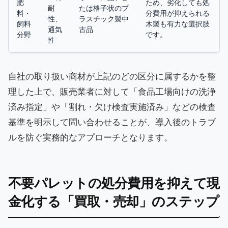
肥
ため、劣化しても処
耐
たは格子状のプ
料・
分費用が抑えられる
性、
ラスチック製中
飼料
木製も有力な選択肢
通気
古品
分野
です。
性
自社の取り扱い商材が上記のどの区分に属するかを整
理した上で、販売業者に対して「食品工場向けの洗浄
済み指定」や「割れ・欠け検査実施済み」などの検査
基準を明示して問い合わせることが、導入後のトラブ
ルを防ぐ実務的なアプローチとなります。
不要パレットの処分費用を抑えて現
金化する「買取・売却」のステップ