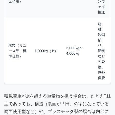
ェイ用）
ンウ
ェイ
輸送
建
材、
鉄鋼
部
木製（リユ
品、
3,000kg〜
ース品・標
1,000kg（1t）
肥料
4,000kg
準仕様）
など
の袋
物、
屋外
保管
積載荷重が1tを超える重量物を扱う場合は、たとえT11
型であっても、構造（裏面が「田」の字になっている
両面使用型など）や、プラスチック製の場合は内部に