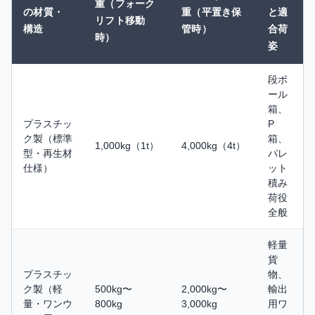
重（フォーク
の材質・
重（平置き保
と適
リフト移動
構造
管時）
合荷
時）
姿
段ボ
ール
箱、
プラスチッ
P
ク製（標準
箱、
1,000kg（1t）
4,000kg（4t）
型・再生材
パレ
仕様）
ット
積み
荷役
全般
軽量
貨
プラスチッ
物、
ク製（軽
500kg〜
2,000kg〜
輸出
量・ワンウ
800kg
3,000kg
用ワ