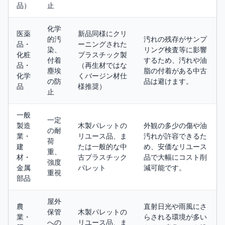
品）
止
化学
医薬
新品同様にクリ
的汚
汚れの残存がサンプ
品・
ーニングされた
染、
リング検査等に影響
化粧
プラスチック製
付着
するため、汚れや油
品・
（再生材ではな
塵埃
脂の付着がある中古
化学
くバージン材仕
の防
品は避けます。
品
様推奨）
止
一般
一定
製造
木製パレットの
外観の多少の傷や油
の耐
業・
リユース品、ま
汚れが許容できるた
荷
建
たは一般的な中
め、安価なリユース
重、
材・
古プラスチック
品で大幅にコスト削
強度
金属
パレット
減可能です。
重視
部品
屋外
農
直射日光や雨風にさ
保管
木製パレットの
業・
らされる環境が多い
への
リユース品、ま