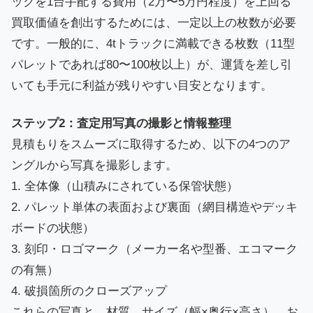
ックを1台手配する費用（2万〜5万円程度）を上回る
買取価値を創出するためには、一定以上の枚数が必要
です。一般的に、4tトラックに満載できる枚数（11型
パレットであれば80〜100枚以上）が、運賃を差し引
いても手元に利益が残りやすい目安となります。
ステップ2：査定用写真の撮影と情報整理
見積もりをスムーズに取得するため、以下の4つのア
ングルから写真を撮影します。
1. 全体像（山積みにされている保管状態）
2. パレット単体の表面および裏面（網目構造やデッキ
ボードの状態）
3. 刻印・ロゴマーク（メーカー名や型番、エコマーク
の有無）
4. 破損箇所のクローズアップ
これらの写真と、材質、サイズ（幅×奥行×高さ）、お