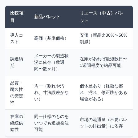
比較項
リユース（中古）パレ
新品パレット
目
ット
導入コ
安価（新品比30%〜50%
高価（基準価格）
スト
削減）
メーカーの製造状
調達納
在庫があれば最短数日〜
況に依存（数週
期
1週間程度で納品可能
間〜数ヶ月）
品質・
均一（割れや汚
個体差あり（軽微な擦
耐久性
れ、寸法誤差がな
れ、汚れ、修正跡がある
の安定
い）
場合がある）
性
在庫の
同一仕様のものを
市場の流通量（不要パレ
継続供
いつでも追加発注
ットの排出量）に依存
給性
可能