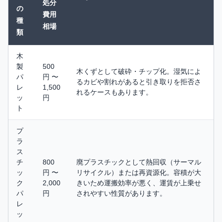
処分
の
費用
種
相場
類
木
製
500
木くずとして破砕・チップ化。湿気によ
パ
円 〜
るカビや割れがあると引き取りを拒否さ
レ
1,500
れるケースもあります。
ッ
円
ト
プ
ラ
ス
チ
800
廃プラスチックとして熱回収（サーマル
ッ
円 〜
リサイクル）または再資源化。容積が大
ク
2,000
きいため運搬効率が悪く、運賃が上乗せ
パ
円
されやすい性質があります。
レ
ッ