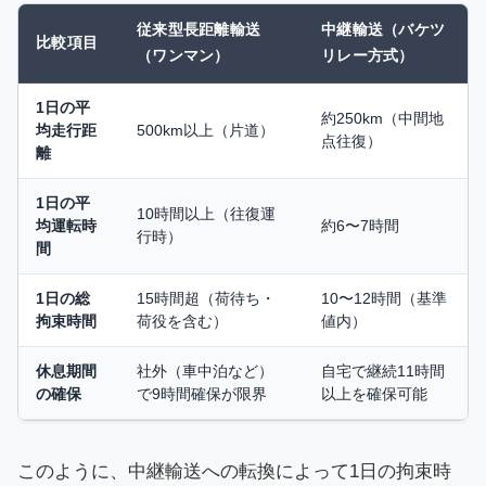
従来型長距離輸送
中継輸送（バケツ
比較項目
（ワンマン）
リレー方式）
1日の平
約250km（中間地
均走行距
500km以上（片道）
点往復）
離
1日の平
10時間以上（往復運
均運転時
約6〜7時間
行時）
間
1日の総
15時間超（荷待ち・
10〜12時間（基準
拘束時間
荷役を含む）
値内）
休息期間
社外（車中泊など）
自宅で継続11時間
の確保
で9時間確保が限界
以上を確保可能
このように、中継輸送への転換によって1日の拘束時