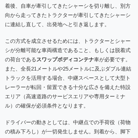
着後、自車が牽引してきたシャーシを切り離し、別方
向から走ってきたトラクターが牽引してきたシャーシ
に連結し直して、出発地へと引き返します。
この方式を成立させるためには、トラクターとシャー
シが分離可能な車両構造であること、もしくは脱着式
の荷台である
スワップボディコンテナ
車が必要です。
また、全長21メートルや25メートルに及ぶダブル連結
トラックを活用する場合、中継スペースとして大型ト
レーラーが転回・留置できる十分な広さを備えた特設
エリア（高速道路のサービスエリアや専用ターミナ
ル）の確保が必須条件となります。
ドライバーの動きとしては、中継点での手荷役（荷物
の積み下ろし）が一切発生しません。到着から、脚下