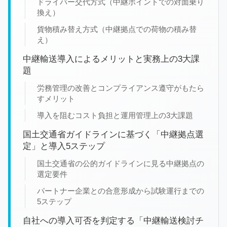
ドライバー交代方式（中継ポイントでの対面乗り
換え）
貨物積み替え方式（中継拠点での荷物の積み替
え）
中継輸送導入によるメリットと実務上の3大課
題
労務管理の改善とコンプライアンス遵守がもたら
すメリット
導入を阻むコスト負担と運用管理上の3大課題
国土交通省ガイドラインに基づく「中継拠点選
定」と導入5ステップ
国土交通省の公的ガイドラインに見る中継拠点の
選定要件
パートナー企業との合意形成から試験運行までの
5ステップ
自社への導入可否を判定する「中継輸送検討チ