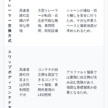
ト
レ
ー
高速道
大型トレーラ
シャーシの連結・切
ラ
路IC近
ーが転回・右
り離しを安全に行う
ー
隣の平
左折可能な敷
ため、十分な作業ス
交
坦な用
地、夜間照
ペースと舗装強度が
換
地
明、防犯設備
求められるため。
方
式
ス
ワ
ッ
プ
高速道
コンテナの自
ボ
アスファルト舗装で
路IC付
立脚を固定で
デ
は夏期に自立脚が沈
近また
きるコンクリ
ィ
み込む危険があり、
は共同
ート舗装、夜
コ
強固な基礎舗装が必
利用型
間作業用の
ン
要となるため。
デポ
LED照明
テ
ナ
方