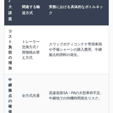
3
大
関連する輸
実務における具体的なボトルネッ
課
送方式
ク
題
コ
ス
ト
トレーラー
スワップボディコンテナ専用車両
負
交換方式 /
や予備シャーシの購入費用、中継
担
貨物積み替
拠点利用料の発生。
の
え方式
増
加
中
継
拠
高速道路SA・PAの大型車枠不足、
点
全方式共通
中継地での待機時間発生リスク。
の
確
保