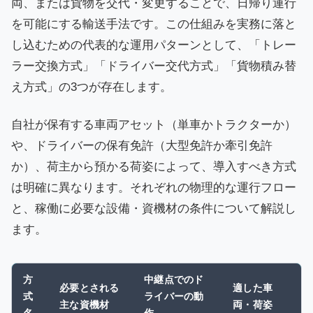
両、または貨物を交代・変更することで、日帰り運行
を可能にする輸送手法です。この仕組みを実務に落と
し込むための代表的な運用パターンとして、「トレー
ラー交換方式」「ドライバー交代方式」「貨物積み替
え方式」の3つが存在します。
自社が保有する車両アセット（単車かトラクターか）
や、ドライバーの保有免許（大型免許か牽引免許
か）、荷主から預かる荷姿によって、導入すべき方式
は明確に異なります。それぞれの物理的な運行フロー
と、稼働に必要な設備・資機材の条件について解説し
ます。
方
中継点でのド
必要とされる
適した車
式
ライバーの動
主な資機材
両・荷姿