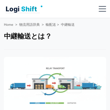
Skip
Menu
to
content
Home
>
物流用語辞典
>
輸配送
>
中継輸送
中継輸送とは？