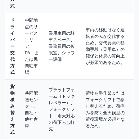
式
ド
中間地
ラ
点のサ
車両の移動はなく運
イ
ービス
乗用車用の駐
転者のみが交代する
バ
エリ
車スペース、
ため、交代要員の移
ー
ア、
乗務員用の仮
動手段（乗用車）の
交
PA、ま
眠室、シャワ
確保と休息の質向上
代
たは民
ー設備
が必須であるため。
方
間駐車
式
場
貨
プラットフォ
物
共同配
荷物を手作業または
ーム（ドック
積
送セン
フォークリフトで移
レベラー）、
み
ター、
し替えるため、荷痛
フォークリフ
替
自社・
みを防ぐ全天候型の
ト、雨天対応
え
他社倉
荷役環境が必須とな
の荷下ろし軒
方
庫
るため。
先
式