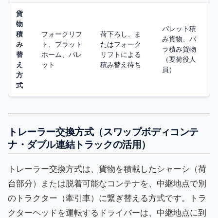
貨
物
パレット積
積
フォークリフ
荷下ろし、ま
み貨物、バ
み
ト、プラット
たはフォーク
ラ積み貨物
替
ホーム、パレ
リフトによる
（要荷役人
え
ット
積み替え待ち
員）
方
式
トレーラー交換方式（スワップボディコンテ
ナ・ダブル連結トラックの活用）
トレーラー交換方式は、貨物を積載したシャーシ（荷
台部分）または脱着可能なコンテナを、中継地点で別
のトラクター（牽引車）に繋ぎ替える方式です。トラ
クターヘッドを運転するドライバーは、中継地点に到