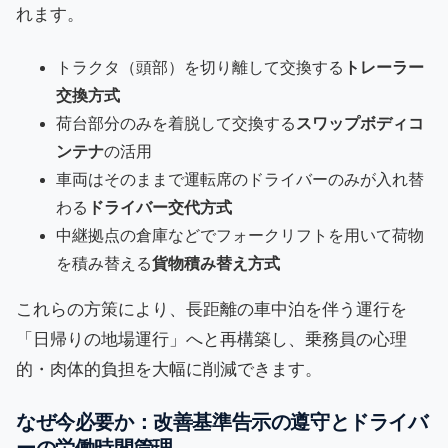
れます。
トラクタ（頭部）を切り離して交換する
トレーラー
交換方式
荷台部分のみを着脱して交換する
スワップボディコ
ンテナ
の活用
車両はそのままで運転席のドライバーのみが入れ替
わる
ドライバー交代方式
中継拠点の倉庫などでフォークリフトを用いて荷物
を積み替える
貨物積み替え方式
これらの方策により、長距離の車中泊を伴う運行を
「日帰りの地場運行」へと再構築し、乗務員の心理
的・肉体的負担を大幅に削減できます。
なぜ今必要か：改善基準告示の遵守とドライバ
ーの労働時間管理