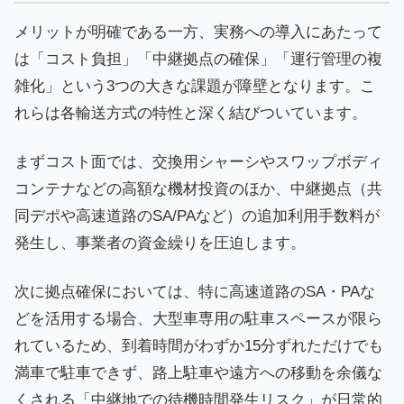
メリットが明確である一方、実務への導入にあたって
は「コスト負担」「中継拠点の確保」「運行管理の複
雑化」という3つの大きな課題が障壁となります。こ
れらは各輸送方式の特性と深く結びついています。
まずコスト面では、交換用シャーシやスワップボディ
コンテナなどの高額な機材投資のほか、中継拠点（共
同デポや高速道路のSA/PAなど）の追加利用手数料が
発生し、事業者の資金繰りを圧迫します。
次に拠点確保においては、特に高速道路のSA・PAな
どを活用する場合、大型車専用の駐車スペースが限ら
れているため、到着時間がわずか15分ずれただけでも
満車で駐車できず、路上駐車や遠方への移動を余儀な
くされる「中継地での待機時間発生リスク」が日常的