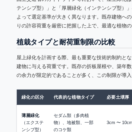
テンシブ型）」と「厚層緑化（インテンシブ型）」
よって選定基準が大きく異なります。既存建物への
りの許容荷重を厳密に把握した上で、最適な植物の
植栽タイプと耐荷重制限の比較
屋上緑化を計画する際、最も重要な技術的制約とな
建物に与える荷重です。既存の折板屋根や、築年数
の余力が限定的であることが多く、この制限が導入
緑化の区分
代表的な植物タイプ
必要土壌厚
薄層緑化
セダム類（多肉植
（エクステ
物）、地被類、一部
3cm 〜 10
ンシブ型）
のコケ類