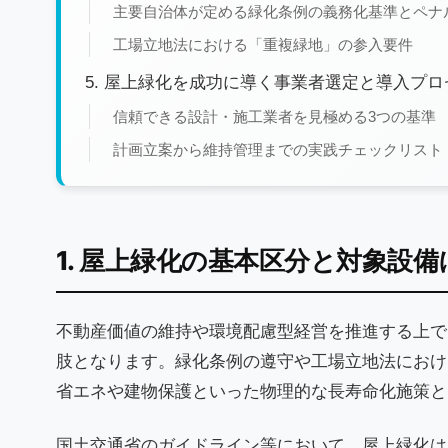
主要自治体が定める緑化条例の義務化基準とペナ
工場立地法における「重複緑地」の参入要件
5. 屋上緑化を成功に導く事業者選定と導入プ
信頼できる設計・施工業者を見極める3つの基準
計画立案から維持管理までの実践チェックリスト
1. 屋上緑化の基本区分と対象設
不動産価値の維持や環境配慮型経営を推進する上で
肢となります。緑化条例の遵守や工場立地法におけ
省エネや建物保護といった物理的な長寿命化施策と
国土交通省のガイドライン等において、屋上緑化は