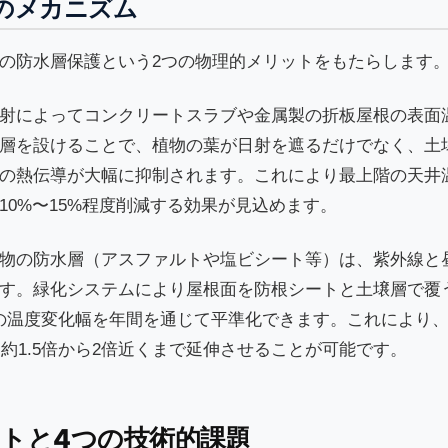
のメカニズム
の防水層保護という2つの物理的メリットをもたらします
射によってコンクリートスラブや金属製の折板屋根の表面
緑化層を設けることで、植物の葉が日射を遮るだけでなく、土
の熱伝導が大幅に抑制されます。これにより最上階の天井
10%〜15%程度削減する効果が見込めます。
物の防水層（アスファルトや塩ビシート等）は、紫外線と
す。緑化システムにより屋根面を防根シートと土壌層で覆
層の温度変化幅を年間を通じて平準化できます。これにより
約1.5倍から2倍近くまで延伸させることが可能です。
ットと4つの技術的課題