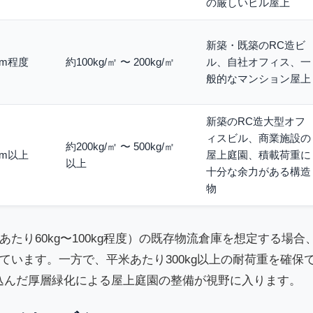
の厳しいビル屋上
新築・既築のRC造ビ
0cm程度
約100kg/㎡ 〜 200kg/㎡
ル、自社オフィス、一
般的なマンション屋上
新築のRC造大型オフ
ィスビル、商業施設の
約200kg/㎡ 〜 500kg/㎡
0cm以上
屋上庭園、積載荷重に
以上
十分な余力がある構造
物
り60kg〜100kg程度）の既存物流倉庫を想定する場合
います。一方で、平米あたり300kg以上の耐荷重を確保
込んだ厚層緑化による屋上庭園の整備が視野に入ります。