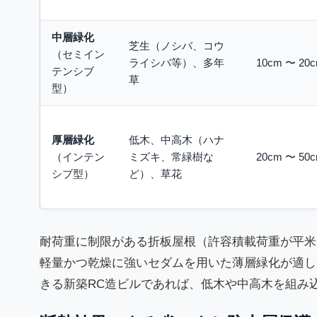
中層緑化
芝生（ノシバ、コウ
（セミイン
ライシバ等）、多年
10cm 〜 2
テンシブ
草
型）
厚層緑化
低木、中高木（ハナ
（インテン
ミズキ、常緑樹な
20cm 〜 5
シブ型）
ど）、草花
耐荷重に制限がある折板屋根（許容積載荷重が平米あた
軽量かつ乾燥に強いセダムを用いた薄層緑化が適して
きる新築RC造ビルであれば、低木や中高木を組み