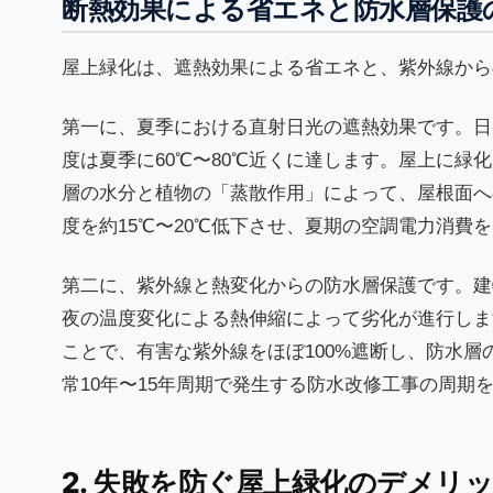
断熱効果による省エネと防水層保護
屋上緑化は、遮熱効果による省エネと、紫外線から
第一に、夏季における直射日光の遮熱効果です。日
度は夏季に60℃〜80℃近くに達します。屋上に
層の水分と植物の「蒸散作用」によって、屋根面へ
度を約15℃〜20℃低下させ、夏期の空調電力消費を
第二に、紫外線と熱変化からの防水層保護です。建
夜の温度変化による熱伸縮によって劣化が進行しま
ことで、有害な紫外線をほぼ100%遮断し、防水
常10年〜15年周期で発生する防水改修工事の周期を
2. 失敗を防ぐ屋上緑化のデメリ