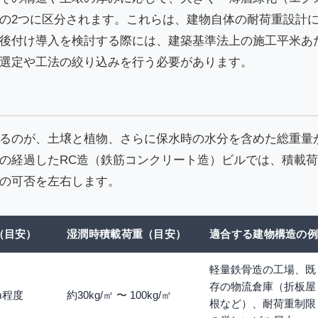
の2つに区分されます。これらは、建物自体の耐荷重設計
後付け導入を検討する際には、建築基準法上の施工平米あ
選定や工法の絞り込みを行う必要があります。
るのが、土壌と植物、さらに保水時の水分を含めた総重量
の経過したRC造（鉄筋コンクリート造）ビルでは、積載
の可否を左右します。
（目安）
湿潤時積載荷重（目安）
適合する建物構造の
軽量鉄骨造の工場、既
存の物流倉庫（折板屋
cm程度
約30kg/㎡ 〜 100kg/㎡
根など）、耐荷重制限