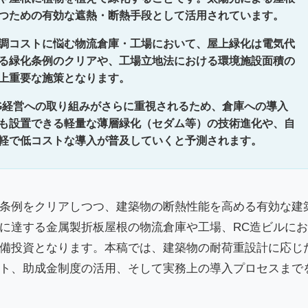
つための有効な遮熱・断熱手段として活用されています。
調コストに悩む物流倉庫・工場において、屋上緑化は電気代
る緑化条例のクリアや、工場立地法における環境施設面積の
上重要な施策となります。
SG経営への取り組みがさらに重視されるため、倉庫への導入
も設置できる軽量な薄層緑化（セダム等）の技術進化や、自
軽で低コストな導入が普及していくと予測されます。
条例をクリアしつつ、建築物の断熱性能を高める有効な建
くに達する金属製折板屋根の物流倉庫や工場、RC造ビルに
備投資となります。本稿では、建築物の耐荷重設計に応じ
ト、助成金制度の活用、そして実務上の導入プロセスまで