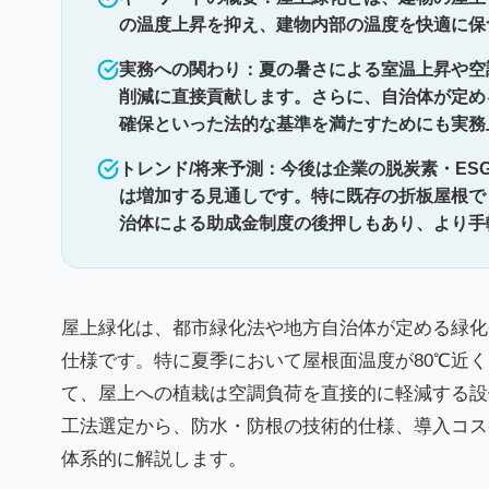
の温度上昇を抑え、建物内部の温度を快適に保
実務への関わり：夏の暑さによる室温上昇や空
削減に直接貢献します。さらに、自治体が定め
確保といった法的な基準を満たすためにも実務
トレンド/将来予測：今後は企業の脱炭素・E
は増加する見通しです。特に既存の折板屋根で
治体による助成金制度の後押しもあり、より手
屋上緑化は、都市緑化法や地方自治体が定める緑化
仕様です。特に夏季において屋根面温度が80℃近
て、屋上への植栽は空調負荷を直接的に軽減する設
工法選定から、防水・防根の技術的仕様、導入コス
体系的に解説します。