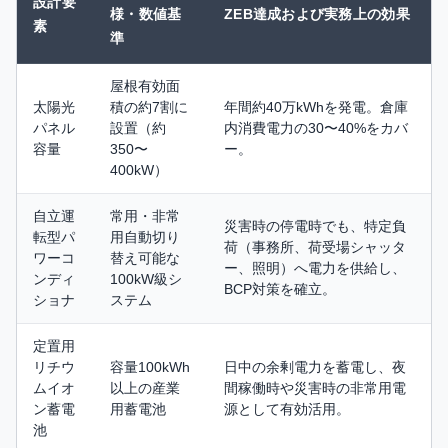
設計要
様・数値基
ZEB達成および実務上の効果
素
準
屋根有効面
太陽光
積の約7割に
年間約40万kWhを発電。倉庫
パネル
設置（約
内消費電力の30〜40%をカバ
容量
350〜
ー。
400kW）
自立運
常用・非常
災害時の停電時でも、特定負
転型パ
用自動切り
荷（事務所、荷受場シャッタ
ワーコ
替え可能な
ー、照明）へ電力を供給し、
ンディ
100kW級シ
BCP対策を確立。
ショナ
ステム
定置用
リチウ
容量100kWh
日中の余剰電力を蓄電し、夜
ムイオ
以上の産業
間稼働時や災害時の非常用電
ン蓄電
用蓄電池
源として有効活用。
池