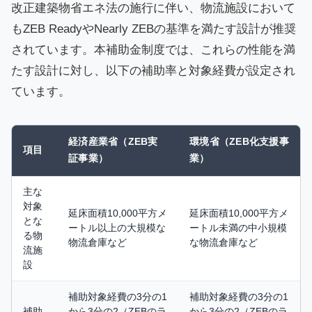
改正建築物省エネ法の施行に伴い、物流施設において
もZEB ReadyやNearly ZEBの基準を満たす設計が推奨
されています。本補助金制度では、これらの性能を満
たす設計に対し、以下の補助率と対象経費が設定され
ています。
経済産業省（ZEB実
環境省（ZEB化支援事
項目
証事業）
業）
主な
対象
延床面積10,000平方メ
延床面積10,000平方メ
とな
ートル以上の大規模な
ートル未満の中小規模
る物
物流倉庫など
な物流倉庫など
流施
設
補助対象経費の3分の1
補助対象経費の3分の1
補助
から3分の2（ZEBのラ
から3分の2（ZEBのラ