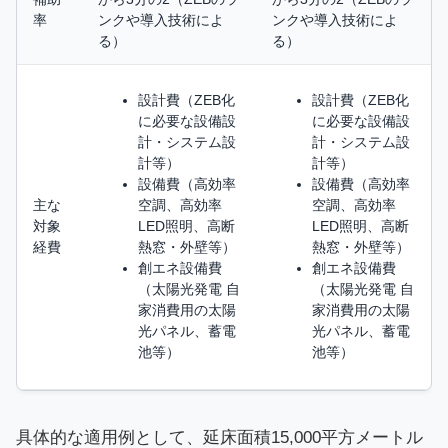
率
ンクや導入技術によ
ンクや導入技術によ
る）
る）
設計費（ZEB化
設計費（ZEB化
に必要な設備設
に必要な設備設
計・システム設
計・システム設
計等）
計等）
設備費（高効率
設備費（高効率
主な
空調、高効率
空調、高効率
対象
LED照明、高断
LED照明、高断
経費
熱窓・外壁等）
熱窓・外壁等）
創エネ設備費
創エネ設備費
（太陽光発電 自
（太陽光発電 自
家消費用の太陽
家消費用の太陽
光パネル、蓄電
光パネル、蓄電
池等）
池等）
具体的な適用例として、延床面積15,000平方メートル