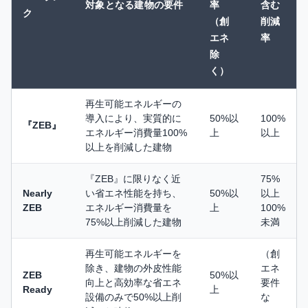
対象となる建物の要件
率
含む
ク
（創
削減
エネ
率
除
く）
再生可能エネルギーの
導入により、実質的に
50%以
100%
『ZEB』
エネルギー消費量100%
上
以上
以上を削減した建物
『ZEB』に限りなく近
75%
Nearly
い省エネ性能を持ち、
50%以
以上
ZEB
エネルギー消費量を
上
100%
75%以上削減した建物
未満
再生可能エネルギーを
（創
除き、建物の外皮性能
エネ
ZEB
50%以
向上と高効率な省エネ
要件
Ready
上
設備のみで50%以上削
な