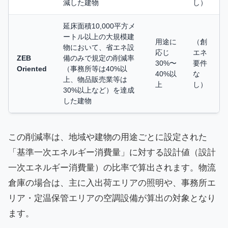
減した建物
し）
延床面積10,000平方メ
ートル以上の大規模建
用途に
（創
物において、省エネ設
応じ
エネ
ZEB
備のみで規定の削減率
30%〜
要件
Oriented
（事務所等は40%以
40%以
な
上、物品販売業等は
上
し）
30%以上など）を達成
した建物
この削減率は、地域や建物の用途ごとに設定された
「基準一次エネルギー消費量」に対する設計値（設計
一次エネルギー消費量）の比率で算出されます。物流
倉庫の場合は、主に入出荷エリアの照明や、事務所エ
リア・定温保管エリアの空調設備が算出の対象となり
ます。