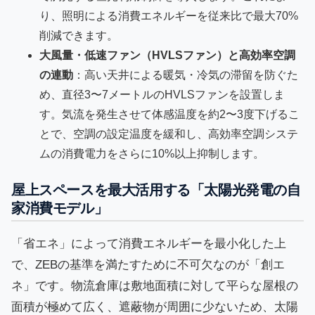
り、照明による消費エネルギーを従来比で最大70%
削減できます。
大風量・低速ファン（HVLSファン）と高効率空調
の連動
：高い天井による暖気・冷気の滞留を防ぐた
め、直径3〜7メートルのHVLSファンを設置しま
す。気流を発生させて体感温度を約2〜3度下げるこ
とで、空調の設定温度を緩和し、高効率空調システ
ムの消費電力をさらに10%以上抑制します。
屋上スペースを最大活用する「太陽光発電の自
家消費モデル」
「省エネ」によって消費エネルギーを最小化した上
で、ZEBの基準を満たすために不可欠なのが「創エ
ネ」です。物流倉庫は敷地面積に対して平らな屋根の
面積が極めて広く、遮蔽物が周囲に少ないため、太陽