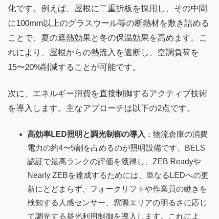
化です。例えば、屋根に二重折板を採用し、その中間
に100mm以上のグラスウール等の断熱材を敷き詰める
ことで、夏の遮熱効果と冬の保温効果を高めます。こ
れにより、屋根からの熱流入を遮断し、空調負荷を
15〜20%削減することが可能です。
次に、エネルギー消費を直接制御するアクティブ技術
を導入します。主なアプローチは以下の2点です。
高効率LED照明と調光制御の導入
：物流倉庫の消費
電力の約4〜5割を占めるのが照明設備です。BELS
認証で最高ランクの評価を獲得し、ZEB Readyや
Nearly ZEBを達成するためには、単なるLEDへの更
新にとどまらず、フォークリフトや作業員の動きを
検知する人感センサー、窓際エリアの明るさに応じ
て調光する昼光利用制御を導入します。これによ