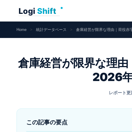
Skip
to
content
Home
>
統計データベース
>
倉庫経営が限界な理由｜荷役赤字9
倉庫経営が限界な理由｜
2026
レポート更新日
この記事の要点