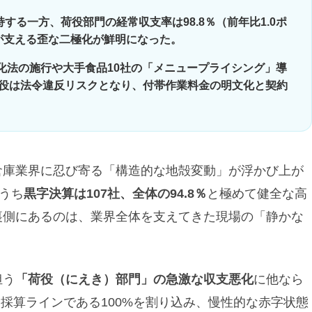
持する一方、荷役部門の経常収支率は98.8％（前年比1.0ポ
）が支える歪な二極化が鮮明になった。
正化法の施行や大手食品10社の「メニュープライシング」導
役は法令違反リスクとなり、付帯作業料金の明文化と契約
倉庫業界に忍び寄る「構造的な地殻変動」が浮かび上が
うち
黒字決算は107社、全体の94.8％
と極めて健全な高
裏側にあるのは、業界全体を支えてきた現場の「静かな
担う
「荷役（にえき）部門」の急激な収支悪化
に他なら
採算ラインである100%を割り込み、慢性的な赤字状態