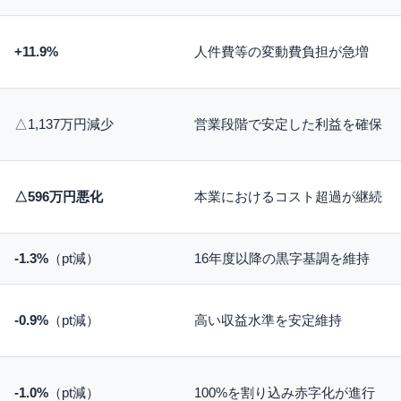
+11.9%
人件費等の変動費負担が急増
△1,137万円減少
営業段階で安定した利益を確保
△596万円悪化
本業におけるコスト超過が継続
-1.3%
（pt減）
16年度以降の黒字基調を維持
-0.9%
（pt減）
高い収益水準を安定維持
-1.0%
（pt減）
100%を割り込み赤字化が進行