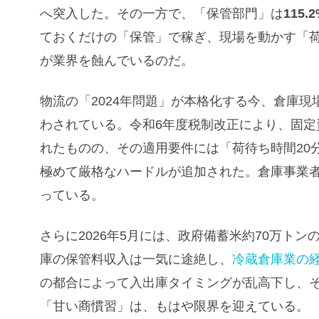
へ突入した。その一方で、「保管部門」は
115.
ておくだけの「保管」で稼ぎ、現場を動かす「
が業界を蝕んでいるのだ。
物流の「2024年問題」が本格化する今、倉庫
わされている。令和6年度税制改正により、固定
れたものの、その適用要件には「荷待ち時間20
極めて厳格なハードルが追加された。倉庫事業
っている。
さらに2026年5月には、政府備蓄米約70万ト
庫の保管料収入は一気に途絶し、
冷蔵倉庫業の
の都合によって入出庫タイミングが乱高下し、
「甘い商慣習」は、もはや限界を迎えている。