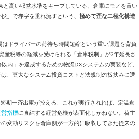
2%
と高い収益水準をキープしている。倉庫にモノを置い
荷役」で赤字を垂れ流すという、
極めて歪な二極化構造
現場はドライバーの荷待ち時間短縮という重い課題を背負
資産税等の軽減を受けられる「倉庫税制」が2年延長さ
分以内」を達成するための物流DXシステムの実装など、
者は、莫大なシステム投資コストと法規制の板挟みに遭
ンの短期一斉出庫が控える。これが実行されれば、定温倉
経営指標
に直結する経営危機が表面化しかねない。荷主
その変動リスクを倉庫側が一方的に吸収してきた従来の