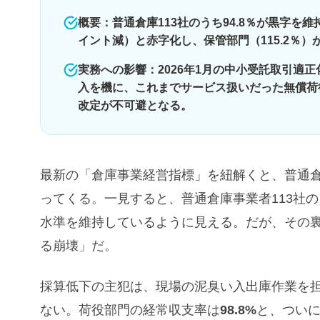
概要：普通倉庫113社のうち94.8％が黒字を維
イント減）と赤字化し、保管部門（115.2％
実務への影響：2026年1月の中小受託取引適
入を機に、これまでサービス扱いだった無償荷
改定が不可避となる。
最新の「倉庫事業経営指標」を紐解くと、普通
ってくる。一見すると、普通倉庫事業者113社の
水準を維持しているように見える。だが、その
る崩壊」だ。
採算低下の主犯は、現場の泥臭い入出庫作業を
ない。荷役部門の経常収支率は
98.8%
と、ついに