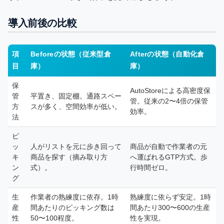
導入前後の比較
項
Beforeの状態（従来型倉
Afterの状態（自動化倉
目
庫）
庫）
保
AutoStoreによる高密度保
管
平置き、固定棚。通路スペー
管。従来の2〜4倍の保管
方
スが多く、空間効率が低い。
効率。
法
ピ
ッ
人がリストを元に歩き回って
商品が自動で作業者の元
キ
商品を探す（摘み取り方
へ運ばれるGTP方式。歩
ン
式）。
行時間ゼロ。
グ
生
作業者の熟練度に依存。1時
熟練度に依らず安定。1時
産
間あたりのピッキング数は
間あたり300〜600の生産
性
50〜100程度。
性を実現。