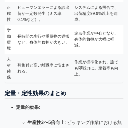
正
ヒューマンエラーによる誤出
システムによる照合で、
確
荷が一定数発生（ミス率
出荷精度99.9%以上を達
性
0.1%など）。
成。
労
定点作業が中心となり、
働
長時間の歩行や重量物の運搬
身体的負担が大幅に軽
環
など、身体的負担が大きい。
減。
境
人
作業が標準化され、誰で
材
募集難と高い離職率に悩まさ
も即戦力に。定着率も向
確
れる。
上。
保
定量・定性効果のまとめ
定量的効果
:
生産性3〜5倍向上
: ピッキング作業における無