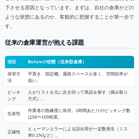
下させる原因となっています。まずは、自社の倉庫がどの
ような状態にあるのか、客観的に把握することが第一歩で
す。
従来の倉庫運営が抱える課題
項目
Beforeの状態（従来型倉庫）
保管方
平置き、固定棚。通路スペースが多く、空間効率が
法
低い。
ピッキ
人がリストを元に歩き回って商品を探す（摘み取り
ング
方式）。
作業者の熟練度に依存。1時間あたりのピッキング数
生産性
は50〜100程度。
ヒューマンエラーによる誤出荷が一定数発生（ミス
正確性
率0.1%など）。