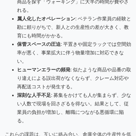
商品を探す「ウォーキング」に大半の時間が費やさ
れる。
属人化したオペレーション
: ベテラン作業員の経験と
勘に頼りがちで、新人との生産性の差が大きく、教
育にも時間がかかる。
保管スペースの圧迫
: 平置きや固定ラックでは空間効
率が悪く、事業拡大に伴う物量増加に対応できな
い。
ヒューマンエラーの頻発
: 似たような商品や品番の取
り違えによる誤出荷がなくならず、クレーム対応や
再配送コストが発生する。
深刻な人手不足
: 募集をかけても人が集まらず、少な
い人数で現場を回さざるを得ない。結果として、従
業員の負担が増加し、離職につながる悪循環に陥
る。
これらの課題は、互いに絡み合い、倉庫全体の生産性を低