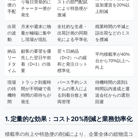
り毎日突発的に
ストの部門配賦
便の
追加運賃を20%以
チャーター便が
により特急便が
手配
上削減
発生
激減
出荷
月末や週末に物
全社的な生産・
残業時間の半減と
の波
量が極端に集中
出荷計画の同期
誤出荷などのミス
動
し現場が混乱
化による平準化
を撲滅
納品
顧客の要望を優
翌々日納品
平均積載率が40%
リー
先した翌日午前
（D+2）への緩
台から70%以上へ
ドタ
着（D+1）の強
和と発注ロット
向上
イム
要
標準化
現場
トラック到着時
バース予約シス
待機時間の原則1
の待
間が不明確で長
テムの導入によ
時間以内達成と運
機時
時間の荷待ちが
る到着分散と車
送会社からの選別
間
発生
両管理
回避
1. 定量的な効果：コスト20%削減と業務効率化
積載率の向上や特急便の削減により、企業全体の総物流コ