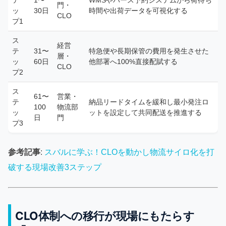
テ
1〜
WMSやバース予約システムから荷待ち
門・
ッ
30日
時間や出荷データを可視化する
CLO
プ1
ス
経営
テ
31〜
特急便や長期保管の費用を発生させた
層・
ッ
60日
他部署へ100%直接配賦する
CLO
プ2
ス
61〜
営業・
テ
納品リードタイムを緩和し最小発注ロ
100
物流部
ッ
ットを設定して共同配送を推進する
日
門
プ3
参考記事
:
スバルに学ぶ！CLOを動かし物流サイロ化を打
破する現場改善3ステップ
CLO体制への移行が現場にもたらす