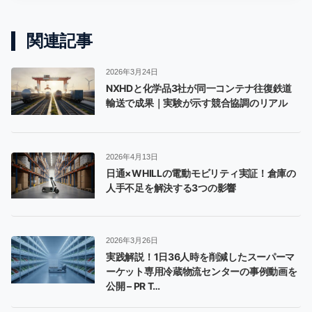
関連記事
2026年3月24日
NXHDと化学品3社が同一コンテナ往復鉄道
輸送で成果｜実験が示す競合協調のリアル
2026年4月13日
日通×WHILLの電動モビリティ実証！倉庫の
人手不足を解決する3つの影響
2026年3月26日
実践解説！1日36人時を削減したスーパーマ
ーケット専用冷蔵
物流センター
の事例動画を
公開 – PR T…