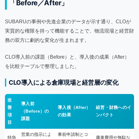
「Before／After」
SUBARUの事例や先進企業のデータが示す通り、CLOが
実質的な権限を持って機能することで、物流現場と経営財
務の双方に劇的な変化が生まれます。
CLO導入前の課題（Before）と、導入後の成果（After）
を比較テーブルで整理しました。
CLO導入による倉庫現場と経営層の変化
改
導入前
善
導入後（After）
経営・財務へのイ
（Before）の
項
の効果
ンパクト
課題
目
営業の指示によ
事前申請制とコ
特急
庸車費用や無駄な