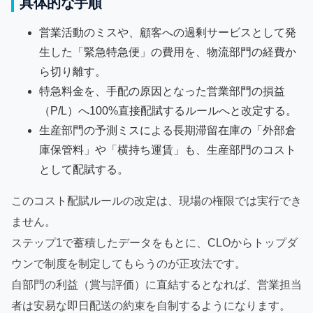
具体的な手順
営業活動のミスや、顧客への過剰サービスとして発
生した「緊急特急便」の費用を、物流部門の経費か
ら切り離す。
特急料金を、手配の原因となった営業部門の損益
（P/L）へ100%直接配賦するルールへと改定する。
生産部門の予測ミスによる長期滞留在庫の「外部倉
庫保管料」や「横持ち運賃」も、生産部門のコスト
として配賦する。
このコスト配賦ルールの改定は、現場の権限では実行でき
ません。
ステップ1で蓄積したデータをもとに、CLOからトップダ
ウンで制度を制定してもらうのが正攻法です。
自部門の利益（賞与評価）に直結するとなれば、営業担当
者は安易な即日配送の約束を自制するようになります。