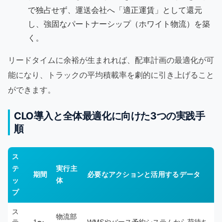
で独占せず、運送会社へ「適正運賃」として還元
し、強固なパートナーシップ（ホワイト物流）を築
く。
リードタイムに余裕が生まれれば、配車計画の最適化が可
能になり、トラックの平均積載率を劇的に引き上げること
ができます。
CLO導入と全体最適化に向けた3つの実践手
順
ス
テ
実行主
期間
必要なアクションと活用するデータ
ッ
体
プ
ス
物流部