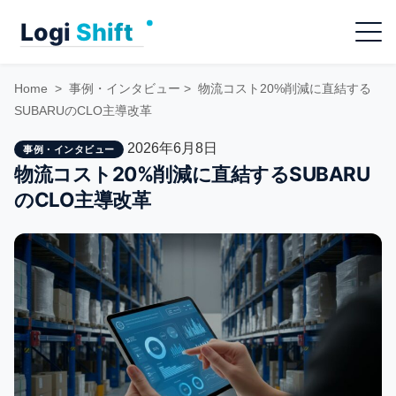
Skip
Menu
to
content
Home
>
事例・インタビュー
>
物流コスト20%削減に直結する
SUBARUのCLO主導改革
2026年6月8日
事例・インタビュー
物流コスト20%削減に直結するSUBARU
のCLO主導改革