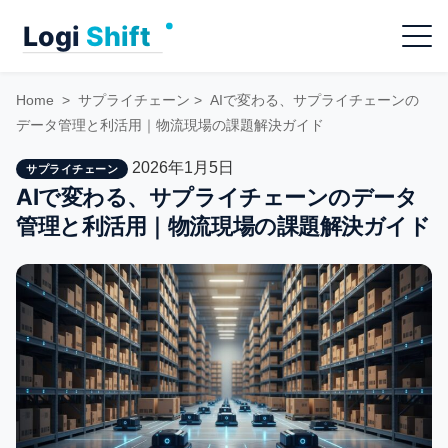
Skip
Menu
to
content
Home
>
サプライチェーン
>
AIで変わる、サプライチェーンの
データ管理と利活用｜物流現場の課題解決ガイド
2026年1月5日
サプライチェーン
AIで変わる、サプライチェーンのデータ
管理と利活用｜物流現場の課題解決ガイド