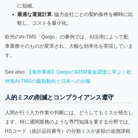
に短縮。
最適な運賃計算
: 協力会社ごとの契約条件を瞬時に比
較し、コストを最小化。
欧州のAI-TMS「Qargo」の事例では、AI活用によって配
車業務そのものが変革され、大幅な効率化を実現していま
す。
See also:
【海外事例】Qargoの$33M資金調達に学ぶ！欧
州発AI-TMSの最新動向と日本への示唆
人的ミスの削減とコンプライアンス遵守
人間が行う入力作業や判断には、どうしてもミスが発生し
ます。特に通関業務のような専門知識を要する分野では、
HSコード（統計品目番号）の分類ミスが多額の追徴課税