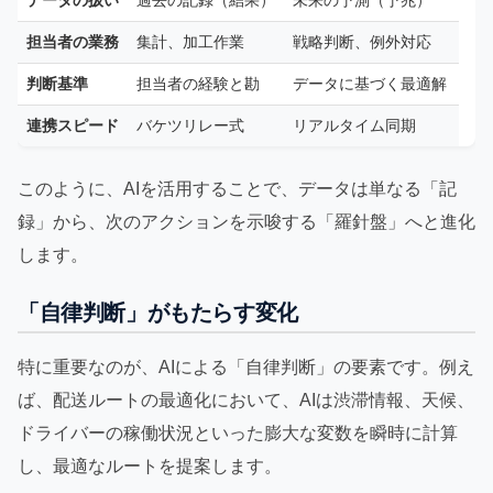
データの扱い
過去の記録（結果）
未来の予測（予兆）
担当者の業務
集計、加工作業
戦略判断、例外対応
判断基準
担当者の経験と勘
データに基づく最適解
連携スピード
バケツリレー式
リアルタイム同期
このように、AIを活用することで、データは単なる「記
録」から、次のアクションを示唆する「羅針盤」へと進化
します。
「自律判断」がもたらす変化
特に重要なのが、AIによる「自律判断」の要素です。例え
ば、配送ルートの最適化において、AIは渋滞情報、天候、
ドライバーの稼働状況といった膨大な変数を瞬時に計算
し、最適なルートを提案します。