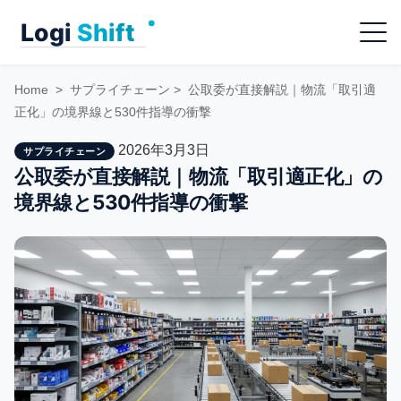
Skip
Menu
to
content
Home
>
サプライチェーン
>
公取委が直接解説｜物流「取引適
正化」の境界線と530件指導の衝撃
2026年3月3日
サプライチェーン
公取委が直接解説｜物流「取引適正化」の
境界線と530件指導の衝撃