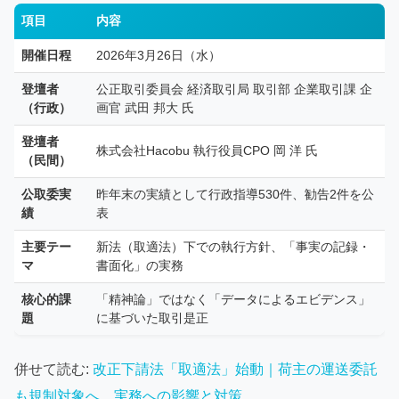
項目
内容
開催日程
2026年3月26日（水）
登壇者
公正取引委員会 経済取引局 取引部 企業取引課 企
（行政）
画官 武田 邦大 氏
登壇者
株式会社Hacobu 執行役員CPO 岡 洋 氏
（民間）
公取委実
昨年末の実績として行政指導530件、勧告2件を公
績
表
主要テー
新法（取適法）下での執行方針、「事実の記録・
マ
書面化」の実務
核心的課
「精神論」ではなく「データによるエビデンス」
題
に基づいた取引是正
併せて読む:
改正下請法「取適法」始動｜荷主の運送委託
も規制対象へ。実務への影響と対策