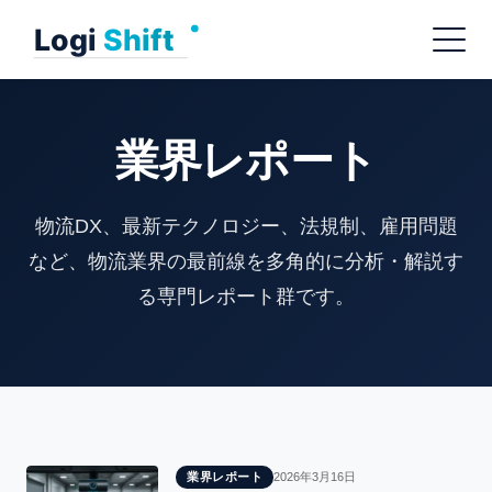
Skip
Menu
to
content
業界レポート
物流DX、最新テクノロジー、法規制、雇用問題
など、物流業界の最前線を多角的に分析・解説す
る専門レポート群です。
業界レポート
2026年3月16日