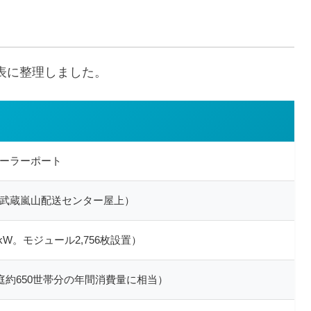
表に整理しました。
ーラーポート
武蔵嵐山配送センター屋上）
.5kW。モジュール2,756枚設置）
家庭約650世帯分の年間消費量に相当）