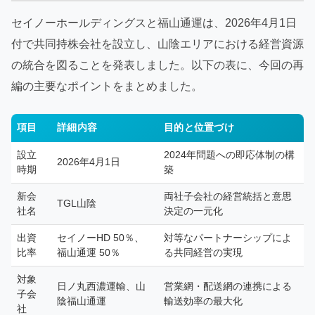
セイノーホールディングスと福山通運は、2026年4月1日
付で共同持株会社を設立し、山陰エリアにおける経営資源
の統合を図ることを発表しました。以下の表に、今回の再
編の主要なポイントをまとめました。
項目
詳細内容
目的と位置づけ
設立
2024年問題への即応体制の構
2026年4月1日
時期
築
新会
両社子会社の経営統括と意思
TGL山陰
社名
決定の一元化
出資
セイノーHD 50％、
対等なパートナーシップによ
比率
福山通運 50％
る共同経営の実現
対象
日ノ丸西濃運輸、山
営業網・配送網の連携による
子会
陰福山通運
輸送効率の最大化
社