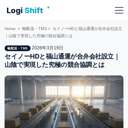
Skip
Menu
to
content
Home
>
輸配送・TMS
>
セイノーHDと福山通運が合弁会社設立
｜山陰で実現した究極の競合協調とは
2026年3月19日
輸配送・TMS
セイノーHDと福山通運が合弁会社設立｜
山陰で実現した究極の競合協調とは