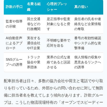
名乗る組
心理的プレッ
詐欺の手口
真の狙い
織
シャー
国土交通
是正指導や監査
責任者の氏名や連
監査や指導
省などの
対象になると脅
絡先など企業情報
の示唆
行政機関
す
の奪取
AI自動音声
実在する
番号の有効性確認
不明瞭な要件で
によるアプ
通信会社
やシステム的な攻
応対を迫る
ローチ
やIT企業
撃準備
トラック
業界の公式な連
個人情報の収集や
SNSグルー
協会や業
絡であると誤認
悪意あるリンクへ
プへの誘導
界団体
させる
の誘導
配車担当者は日々、多数の協力会社や荷主と電話でやり取
りを行っているため、外部からの問い合わせに対して無防
備に担当者名を教えてしまう傾向があります。詐欺グルー
プは、こうした物流現場特有の「オープンでスピーディー