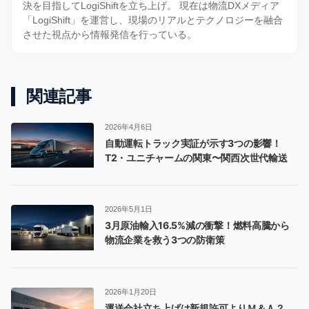
決を目指してLogiShiftを立ち上げ。 現在は物流DXメディア
「LogiShift」を運営し、現場のリアルとテクノロジーを融合
させた視点から情報発信を行っている。
関連記事
2026年4月6日
自動運転トラック実証が示す3つの影響！
T2・ユニチャームの関東〜関西次世代輸送
2026年5月1日
3月原油輸入16.5%減の衝撃！燃料高騰から
物流企業を救う3つの防衛策
2026年1月20日
運送会社立ち上げは新規許可よりＭ＆Ａ？