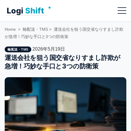
Skip
Menu
to
content
Home
>
輸配送・TMS
>
運送会社を狙う国交省なりすまし詐欺
が急増！巧妙な手口と3つの防衛策
2026年5月19日
輸配送・TMS
運送会社を狙う国交省なりすまし詐欺が
急増！巧妙な手口と3つの防衛策