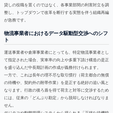
貸しの役職を置くのではなく、各事業部間の利害対立を調
整し、トップダウンで改革を断行する実態を伴う組織再編
が急務です。
物流事業者におけるデータ駆動型交渉へのシフ
ト
運送事業者や倉庫事業者にとっても、特定物流事業者とし
て指定された場合、実車率の向上や多重下請け構造の是正
を盛り込んだ中長期計画の作成が義務付けられます。
一方で、これは長年の理不尽な取引慣行（荷主都合の無償
の待機や、契約外の附帯作業）を是正する絶好の追い風と
なります。行政の後ろ盾を得て荷主と対等に交渉するため
には、従来の「どんぶり勘定」から脱却しなければなりま
せん。
デジタコや動態管理システムから得られる「正確な待機時