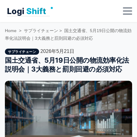
Skip
Menu
to
content
Home
>
サプライチェーン
>
国土交通省、5月19日公開の物流効
率化法説明会｜3大義務と罰則回避の必須対応
2026年5月21日
サプライチェーン
国土交通省、5月19日公開の物流効率化法
説明会｜3大義務と罰則回避の必須対応