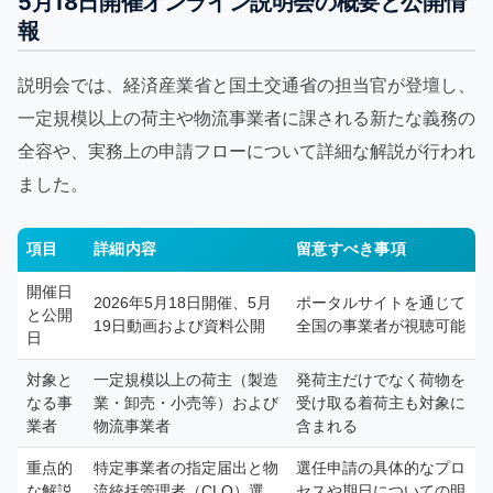
5月18日開催オンライン説明会の概要と公開情
報
説明会では、経済産業省と国土交通省の担当官が登壇し、
一定規模以上の荷主や物流事業者に課される新たな義務の
全容や、実務上の申請フローについて詳細な解説が行われ
ました。
項目
詳細内容
留意すべき事項
開催日
2026年5月18日開催、5月
ポータルサイトを通じて
と公開
19日動画および資料公開
全国の事業者が視聴可能
日
対象と
一定規模以上の荷主（製造
発荷主だけでなく荷物を
なる事
業・卸売・小売等）および
受け取る着荷主も対象に
業者
物流事業者
含まれる
重点的
特定事業者の指定届出と物
選任申請の具体的なプロ
な解説
流統括管理者（CLO）選
セスや期日についての明