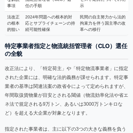
事項
任の手順
示
法改正
2024年問題への根本的対
民間の自主努力から法的
の根本
応とサプライチェーンの持
拘束力を伴う国主導の改
的狙い
続可能性確保
革への移行
特定事業者指定と物流統括管理者（CLO）選任
の全貌
改正法により、「特定荷主」や「特定物流事業者」に指定
された企業には、明確な法的義務が課せられます。特定事
業者の基準は関連法案の政省令によって定められますが、
年間取扱貨物量が目安とされる閾値（物流効率化法や省エ
ネ法で規定される9万トン、あるいは3000万トンキロな
ど）を超える大企業が対象となります。
指定された事業者は、主に以下の3つの大きな義務を負う