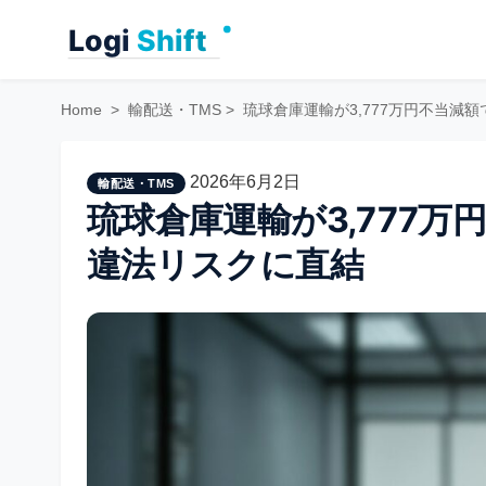
Skip
to
content
Home
>
輸配送・TMS
>
琉球倉庫運輸が3,777万円不当減
2026年6月2日
輸配送・TMS
琉球倉庫運輸が3,777
違法リスクに直結