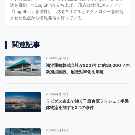
決を目指してLogiShiftを立ち上げ。 現在は物流DXメディア
「LogiShift」を運営し、現場のリアルとテクノロジーを融合
させた視点から情報発信を行っている。
関連記事
2026年6月22日
鴻池運輸株式会社が2027年に約33,000㎡の
新拠点開設、配送効率化を加速
2026年4月29日
ラピダス進出で沸く千歳倉庫ラッシュ！半導
体物流を制する3つの条件
2026年5月11日