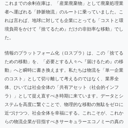
これまでの余剰在庫は、「産業廃棄物」として廃棄処理業
者へ運ばれる「静脈物流」のルートに乗っていました。こ
れは言わば、地球に対しても企業にとっても「コストと環
境負荷をかけて『捨てるため』だけの非効率な移動」でし
た。
情報のプラットフォーム化（ロスプラ）は、この「捨てる
ための移動」を、「必要とする人々へ『届けるため』の移
動」へと瞬時に書き換えます。私たちは物流を「単一企業
のコスト」として切り離して考えるのではなく、業界全
体、ひいては社会全体の「共有アセット（社会的インフ
ラ）」として捉え直すべき時期に来ています。データとシ
ステムを高度に繋ぐことで、物理的な移動の無駄をゼロに
近づけつつ、社会全体を幸福にする。これこそが、これか
らの物流企業が目指すべきサーキュラーエコノミーの真の