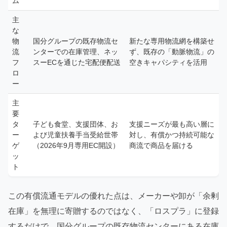
ム
主
な
物
国分グループの既存物流セ
新たな専用物流網を構築せ
流
ンターでの在庫管理、ネッ
ず、既存の「動脈物流」の
フ
スーECを通じた宅配便配送
空きキャパシティを活用
ロ
ー
主
要
タ
子ども食堂、支援団体、お
支援ニーズが最も高い層に
ー
よび児童扶養手当受給世帯
対し、有償かつ持続可能な
ゲ
（2026年9月専用EC開設）
商流で商品を届ける
ッ
ト
この有償流通モデルの優れた点は、メーカーや卸が「余剰
在庫」を無理に寄贈するのではなく、「ロスプラ」に登録
するだけで、国分グループの既存物流センターにある在庫