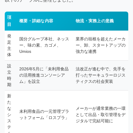
項
概要・詳細な内容
物流・実務上の意義
目
発
国分グループ本社、ネッス
業界の垣根を超えたメーカ
足
ー、味の素、カゴメ、
ー、卸、スタートアップの
主
Umios
強力な連携
体
設
2026年5月に「未利用食品
法改正が進む中で、先手を
立
の活用推進コンソーシア
打ったサーキュラーロジス
時
ム」を設立
ティクスの社会実装
期
新
た
な
メーカ一が通常業務の一環
未利用食品の一元管理プラ
シ
として出品・取引管理をデ
ットフォーム「ロスプラ」
ス
ジタルで完結可能に
テ