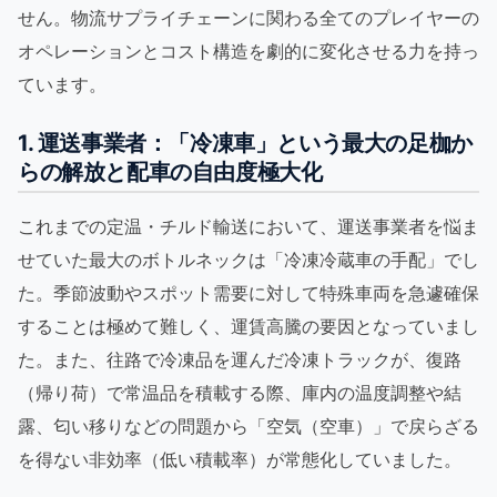
せん。物流サプライチェーンに関わる全てのプレイヤーの
オペレーションとコスト構造を劇的に変化させる力を持っ
ています。
1. 運送事業者：「冷凍車」という最大の足枷か
らの解放と配車の自由度極大化
これまでの定温・チルド輸送において、運送事業者を悩ま
せていた最大のボトルネックは「冷凍冷蔵車の手配」でし
た。季節波動やスポット需要に対して特殊車両を急遽確保
することは極めて難しく、運賃高騰の要因となっていまし
た。また、往路で冷凍品を運んだ冷凍トラックが、復路
（帰り荷）で常温品を積載する際、庫内の温度調整や結
露、匂い移りなどの問題から「空気（空車）」で戻らざる
を得ない非効率（低い積載率）が常態化していました。