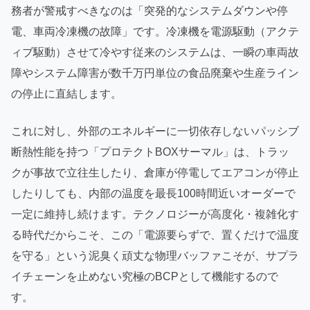
務者が警戒すべきなのは「突発的なシステムダウンや停
電、車両冷凍機の故障」です。冷凍機を電源駆動（アクテ
ィブ駆動）させて冷やす従来のシステムは、一瞬の車両故
障やシステム障害が数千万円単位の食品廃棄や生産ライン
の停止に直結します。
これに対し、外部のエネルギーに一切依存しないパッシブ
断熱性能を持つ「プロテクトBOXサーマル」は、トラッ
クが事故で立往生したり、倉庫が停電してエアコンが停止
したりしても、内部の温度を最長100時間近いオーダーで
一定に維持し続けます。テクノロジーが高度化・複雑化す
る時代だからこそ、この「電源要らずで、置くだけで温度
を守る」という泥臭く頑丈な物理バッファこそが、サプラ
イチェーンを止めない究極のBCPとして機能するので
す。