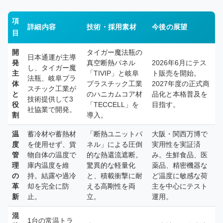
項
詳細内容
技術・採用素材
今後の展望
目
開
タイガー魔法瓶の
日本通運が主導
発
真空断熱パネル
2026年6月にテス
し、タイガー魔
主
「TIVIP」と岐阜
ト販売を開始。
法瓶、岐阜プラ
体
プラスチック工業
2027年度の正式商
スチック工業が
と
のハニカムコア材
品化と本格普及を
技術提供して3
役
「TECCELL」を
目指す。
社協業で開発。
割
導入。
温
蓄冷材や蓄熱材
「断熱ユニットパ
大阪・関西万博で
度
を使用せず、貨
ネル」による圧倒
実用性を実証済
管
物自体の温度で
的な熱還流遮断。
み。生鮮食品、医
理
庫内温度を維
驚異的な軽量化
薬品、精密機器な
の
持。結露や過冷
と、積載衝撃に耐
ど温度に敏感な荷
革
却を完全に防
える高剛性を両
主を中心にテスト
新
止。
立。
運用。
混
1台の常温トラ