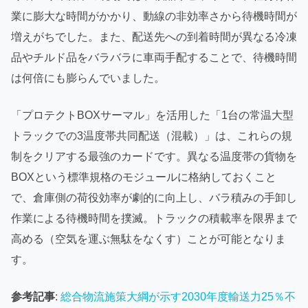
業に膨大な時間がかかり、動線の非効率さから待機時間が
増えがちでした。また、配送先への到着時間が異なる冷凍
品やチルド品をバラバラに車両手配することで、待機時間
は何倍にも膨らんでいました。
「プロテクトBOXサーマル」を活用した「1台の常温大型
トラックでの3温度帯共同配送（混載）」は、これらの規
制をクリアする最強のカードです。異なる温度帯の貨物を
BOXという標準規格のモジュールに格納しておくこと
で、倉庫側の荷役効率が劇的に向上し、バラ積みの手卸し
作業による待機時間を撲滅。トラックの積載率を限界まで
高める（空気を運ぶ無駄をなくす）ことが可能となりま
す。
参考記事
:
総合物流施策大綱が示す2030年度輸送力25％不