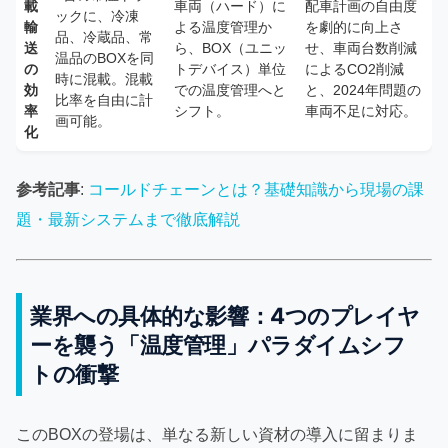
載
車両（ハード）に
配車計画の自由度
ックに、冷凍
輸
よる温度管理か
を劇的に向上さ
品、冷蔵品、常
送
ら、BOX（ユニッ
せ、車両台数削減
温品のBOXを同
の
トデバイス）単位
によるCO2削減
時に混載。混載
効
での温度管理へと
と、2024年問題の
比率を自由に計
率
シフト。
車両不足に対応。
画可能。
化
参考記事
:
コールドチェーンとは？基礎知識から現場の課
題・最新システムまで徹底解説
業界への具体的な影響：4つのプレイヤ
ーを襲う「温度管理」パラダイムシフ
トの衝撃
このBOXの登場は、単なる新しい資材の導入に留まりま