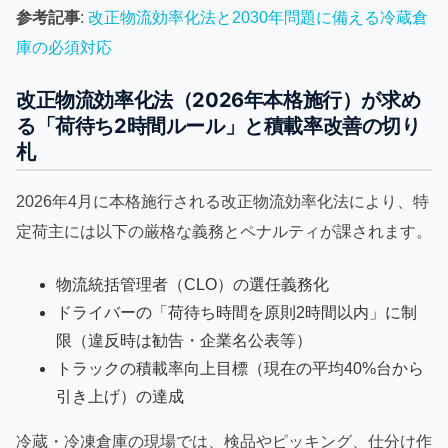
参考記事
:
改正物流効率化法と2030年問題に備える冷蔵倉
庫の必須対応
改正物流効率化法（2026年本格施行）が求め
る「荷待ち2時間ルール」と積載率改善の切り
札
2026年4月に本格施行される改正物流効率化法により、特
定荷主には以下の厳格な義務とペナルティが課されます。
物流統括管理者（CLO）の選任義務化
ドライバーの「荷待ち時間を原則2時間以内」に制
限（違反時は勧告・企業名公表等）
トラックの積載率向上目標（現在の平均40%台から
引き上げ）の達成
冷蔵・冷凍倉庫の現場では、検品やピッキング、仕分け作