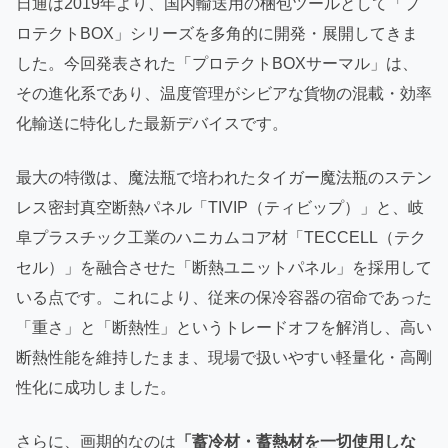
日通は2019年より、国内輸送用の梱包ツールとして「プ
ロテクトBOX」シリーズを多角的に開発・展開してきま
した。今回発表された「プロテクトBOXサーマル」は、
その進化系であり、温度管理がシビアな貨物の混載・効率
化輸送に特化した最新デバイスです。
最大の特徴は、魔法瓶で培われたタイガー魔法瓶のステン
レス密封真空断熱パネル「TIVIP（ティビップ）」と、岐
阜プラスチック工業のハニカムコア材「TECCELL（テク
セル）」を融合させた「断熱ユニットパネル」を採用して
いる点です。これにより、従来の保冷容器の宿命であった
「重さ」と「断熱性」というトレードオフを解消し、高い
断熱性能を維持したまま、現場で扱いやすい軽量化・高剛
性化に成功しました。
さらに、画期的なのは
「蓄冷材・蓄熱材を一切使用しな