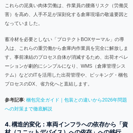
これらの泥臭い肉体労働は、作業員の腰痛リスク（労働災
害）を高め、人手不足が深刻化する倉庫現場の敬遠要因と
なっていました。
蓄冷材を必要としない「プロテクトBOXサーマル」の導
入は、これらの重労働から倉庫内作業員を完全に解放しま
す。事前凍結のプロセス自体が消滅するため、出荷オペレ
ーションが劇的にシンプルになり、WMS（倉庫管理シス
テム）などのITを活用した出荷管理や、ピッキング・梱包
プロセスのDX、省力化へと直結します。
参考記事
:
梱包完全ガイド｜包装との違いから2026年問題
への対策まで徹底解説
4. 構造的変化：車両インフラへの依存から「資
材（ユニットデバイス）への依存」への移行