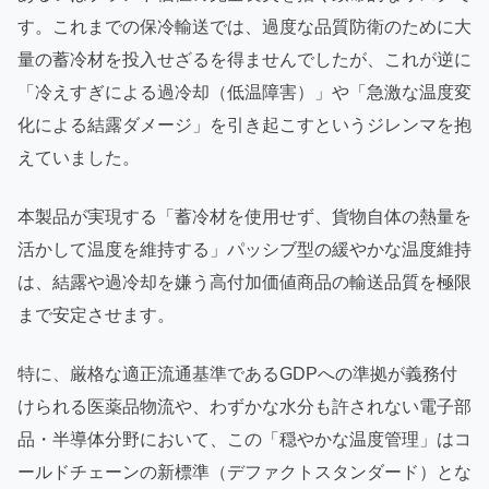
す。これまでの保冷輸送では、過度な品質防衛のために大
量の蓄冷材を投入せざるを得ませんでしたが、これが逆に
「冷えすぎによる過冷却（低温障害）」や「急激な温度変
化による結露ダメージ」を引き起こすというジレンマを抱
えていました。
本製品が実現する「蓄冷材を使用せず、貨物自体の熱量を
活かして温度を維持する」パッシブ型の緩やかな温度維持
は、結露や過冷却を嫌う高付加価値商品の輸送品質を極限
まで安定させます。
特に、厳格な適正流通基準であるGDPへの準拠が義務付
けられる医薬品物流や、わずかな水分も許されない電子部
品・半導体分野において、この「穏やかな温度管理」はコ
ールドチェーンの新標準（デファクトスタンダード）とな