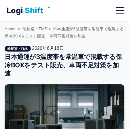
Skip
Menu
to
content
Home
>
輸配送・TMS
>
日本通運が3温度帯を常温車で混載する
保冷BOXをテスト販売、車両不足対策を加速
2026年6月18日
輸配送・TMS
日本通運が3温度帯を常温車で混載する保
冷BOXをテスト販売、車両不足対策を加
速