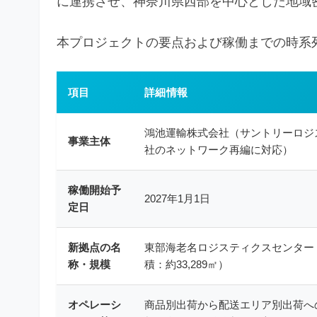
に連携させ、神奈川県西部を中心とした地域
本プロジェクトの要点および稼働までの時系
項目
詳細情報
鴻池運輸株式会社（サントリーロジ
事業主体
社のネットワーク再編に対応）
稼働開始予
2027年1月1日
定日
新拠点の名
東部海老名ロジスティクスセンター
称・規模
積：約33,289㎡）
オペレーシ
商品別出荷から配送エリア別出荷へ