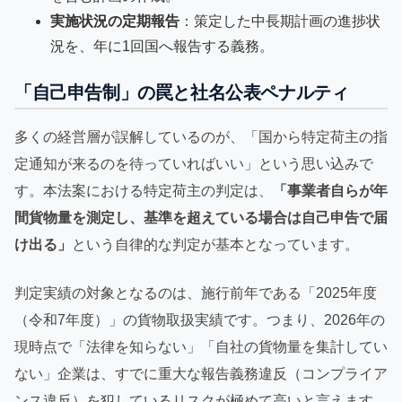
実施状況の定期報告
：策定した中長期計画の進捗状
況を、年に1回国へ報告する義務。
「自己申告制」の罠と社名公表ペナルティ
多くの経営層が誤解しているのが、「国から特定荷主の指
定通知が来るのを待っていればいい」という思い込みで
す。本法案における特定荷主の判定は、
「事業者自らが年
間貨物量を測定し、基準を超えている場合は自己申告で届
け出る」
という自律的な判定が基本となっています。
判定実績の対象となるのは、施行前年である「2025年度
（令和7年度）」の貨物取扱実績です。つまり、2026年の
現時点で「法律を知らない」「自社の貨物量を集計してい
ない」企業は、すでに重大な報告義務違反（コンプライア
ンス違反）を犯しているリスクが極めて高いと言えます。