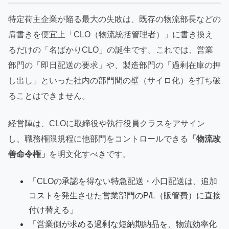
特定荷主企業が陥る最大の失敗は、既存の物流部長などの
肩書きを便宜上「CLO（物流統括管理者）」に書き換え
るだけの「名ばかりCLO」の誕生です。これでは、営業
部門の「即日配送の要求」や、製造部門の「過剰在庫の押
し出し」といった社内の部門間の壁（サイロ化）を打ち破
ることはできません。
経営陣は、CLOに取締役や執行役員クラスをアサイン
し、職務権限規程に他部門をコントロールできる
「物流改
善命令権」
を明文化すべきです。
「CLOの承認を得ない特急配送・小口配送は、追加
コストを発生させた営業部門のP/L（販管費）に直接
付け替える」
「営業側が求める過剰な短納期納品を、物流効率化