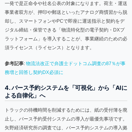
一発で是正命令や社名公表の対象になります。荷主・運送
事業者双方が、押印や郵送といったアナログ商慣習から脱
却し、スマートフォンやPCで即座に運送指示と契約をデ
ジタル締結・保管できる「物流特化型の電子契約・DXプ
ラットフォーム」を導入することが、事業継続のための必
須ライセンス（ライセンス）となります。
参考記事
:
物流法改正で弁護士ドットコム調査の87％が事
務増と回答し契約DX必須に
4. バース予約システムを「可視化」から「AIに
よる自律化」へ
トラックの待機時間を削減するためには、紙の受付簿を廃
止し、バース予約受付システムの導入が最優先事項です。
矢野経済研究所の調査では、バース予約システムの導入拠