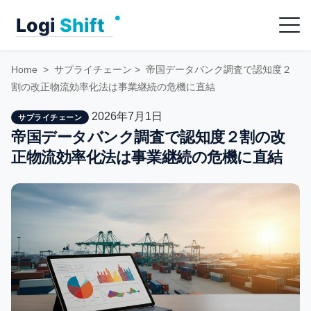
Skip
Menu
to
content
Home
>
サプライチェーン
>
帝国データバンク調査で認知度２
割の改正物流効率化法は事業継続の危機に直結
2026年7月1日
サプライチェーン
帝国データバンク調査で認知度２割の改
正物流効率化法は事業継続の危機に直結