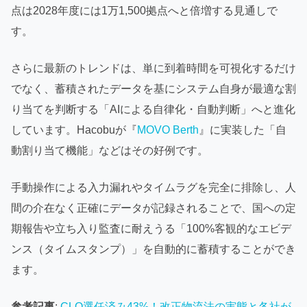
点は2028年度には1万1,500拠点へと倍増する見通しで
す。
さらに最新のトレンドは、単に到着時間を可視化するだけ
でなく、蓄積されたデータを基にシステム自身が最適な割
り当てを判断する「AIによる自律化・自動判断」へと進化
しています。Hacobuが『
MOVO Berth
』に実装した「自
動割り当て機能」などはその好例です。
手動操作による入力漏れやタイムラグを完全に排除し、人
間の介在なく正確にデータが記録されることで、国への定
期報告や立ち入り監査に耐えうる「100%客観的なエビデ
ンス（タイムスタンプ）」を自動的に蓄積することができ
ます。
参考記事
:
CLO選任済み43%！改正物流法の実態と各社が