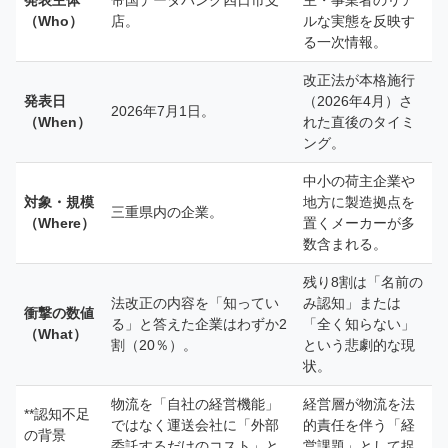
発表主体
帝国データバンク四日市支
主・事業者のリア
（Who）
店。
ルな実態を反映す
る一次情報。
改正法が本格施行
発表日
（2026年4月）さ
2026年7月1日。
（When）
れた直後のタイミ
ング。
中小の荷主企業や
対象・規模
地方に製造拠点を
三重県内の企業。
（Where）
置くメーカーが多
数含まれる。
残り8割は「名前の
法改正の内容を「知ってい
み認知」または
衝撃の数値
る」と答えた企業はわずか2
「全く知らない」
（What）
割（20％）。
という悲劇的な現
状。
物流を「自社の経営機能」
経営層が物流を法
**認知不足
ではなく運送会社に「外部
的責任を伴う「経
の背景
委託するだけのコスト」と
営課題」として捉