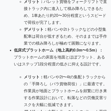
メリット：
パレット貨物をフォークリフトで直
接トラック内に進入して積み降ろしできるた
め、1車あたり約20〜30分程度というスピード
で荷役が完了します。
デメリット：
軽バンや2tトラックなどの小型集
配車は荷台が低すぎるため、そのままでは手作
業での積み降ろしが極めて困難になります。
低床式プラットホーム（地上高約0.0m〜0.5m）：
プラットホームの床面を地面とほぼフラット、ある
いはステップ1段分程度の低さに抑える設計です。
メリット：
軽バンや2t〜4tの集配トラックから
の「手降ろし（バラ貨物荷役）」に最適です。
作業員が地面とプラットホームを頻繁に行き来
する作業設計において、転落などの労働災害リ
スクを大幅に低減できます。