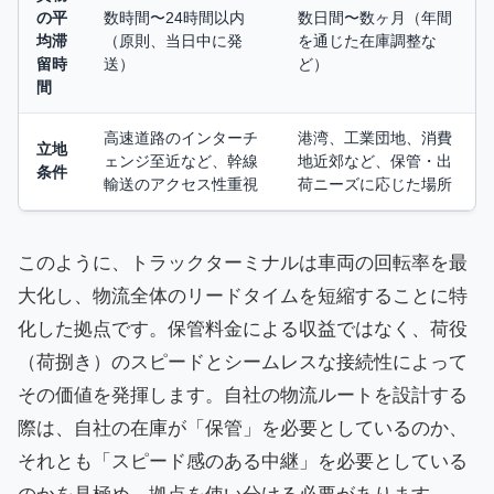
の平
数時間〜24時間以内
数日間〜数ヶ月（年間
均滞
（原則、当日中に発
を通じた在庫調整な
留時
送）
ど）
間
高速道路のインターチ
港湾、工業団地、消費
立地
ェンジ至近など、幹線
地近郊など、保管・出
条件
輸送のアクセス性重視
荷ニーズに応じた場所
このように、トラックターミナルは車両の回転率を最
大化し、物流全体のリードタイムを短縮することに特
化した拠点です。保管料金による収益ではなく、荷役
（荷捌き）のスピードとシームレスな接続性によって
その価値を発揮します。自社の物流ルートを設計する
際は、自社の在庫が「保管」を必要としているのか、
それとも「スピード感のある中継」を必要としている