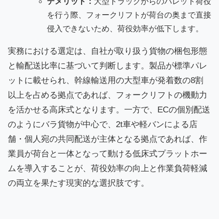
デメリット：
大型トラックからのパレット荷役
を行う際、フォークリフトが荷台の奥まで直接
侵入できないため、荷役効率が低下します。
実務における選定は、自社が取り扱う貨物の梱包形態
と輸配送比率に基づいて判断します。製品が標準パレ
ットに載せられ、幹線輸送用の大型車が発着数の8割
以上を占める拠点であれば、フォークリフトの機動力
を活かせる高床式となります。一方で、ECの個別配送
のようにバラ貨物が中心で、2t車や軽バンによる店
舗・個人宛の共同配送が主体となる拠点であれば、作
業員が荷台と一体となって動ける低床式プラットホー
ムを導入することが、荷役効率の向上と作業負荷軽減
の両立を果たす現実的な選択肢です。