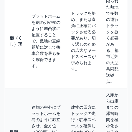
限られ
た敷地
トラックを斜
で多数
プラットホーム
め、または直
の運行
を鋸の刃や櫛の
角に正確にバ
トラッ
ように凹凸状に
ックさせる必
クを捌
配置すること
櫛（く
要があり、切
く必要
で、敷地の直線
し）形
り返しのため
があ
距離に対して接
の広大なヤー
る、都
車台数を最も多
ドスペースが
市近郊
く確保できま
求められま
の大型
す。
す。
共同配
送拠
点。
入庫か
ら出庫
建物の中心にプ
建物の四方に
までの
ラットホームを
トラックの走
滞留時
島のように独立
行・駐車スペ
間を極
させ、全方位
ースを確保し
小化さ