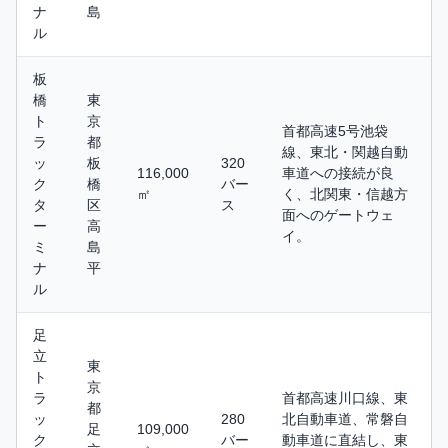
ナ
島
ル
板
橋
東
ト
京
首都高速5号池袋
ラ
都
線、東北・関越自動
ッ
板
320
116,000
車道への接続が良
ク
橋
バー
㎡
く、北関東・信越方
タ
区
ス
面へのゲートウェ
ー
高
イ。
ミ
島
ナ
平
ル
足
立
東
ト
京
ラ
首都高速川口線、東
都
ッ
280
北自動車道、常磐自
足
109,000
ク
バー
動車道に直結し、東