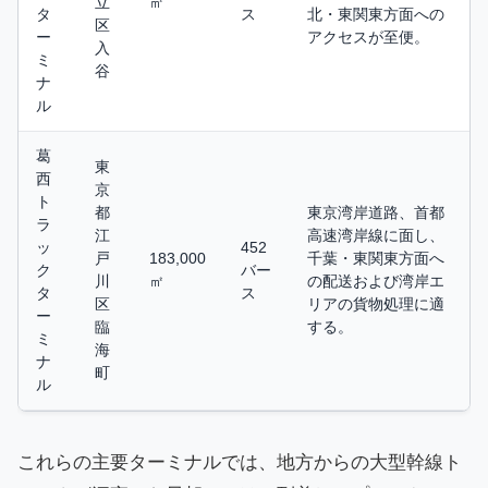
立
㎡
タ
ス
北・東関東方面への
区
ー
アクセスが至便。
入
ミ
谷
ナ
ル
葛
東
西
京
ト
都
東京湾岸道路、首都
ラ
江
高速湾岸線に面し、
ッ
452
戸
183,000
千葉・東関東方面へ
ク
バー
川
㎡
の配送および湾岸エ
タ
ス
区
リアの貨物処理に適
ー
臨
する。
ミ
海
ナ
町
ル
これらの主要ターミナルでは、地方からの大型幹線ト