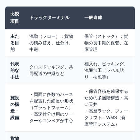
比較
トラックターミナル
一般倉庫
項目
主た
流動（フロー）：貨物
保管（ストック）：貨
る目
の積み替え、仕分け、
物の長中期的保管、在
的
中継
庫管理
代表
棚入れ、ピッキング、
クロスドッキング、共
的な
流通加工（ラベル貼
同配送の中継など
手法
り・梱包等）
・保管容積を確保する
・両面に多数のバース
施設
ための多層階構造・高
を配置した細長い形状
の構
い天井
（プラットフォーム）
造・
・高層ラック、フォー
・高速仕分け用のソー
設備
クリフト、WMS（倉
ターやコンベアが中心
庫管理システム）
貨物