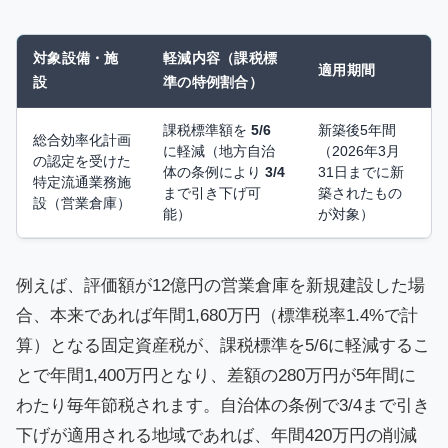
対象設備・施
軽減内容（課税標
適用期間
設
準の特例割合）
課税標準額を
5/6
新築後5年間
総合効率化計画
に軽減（地方自治
（2026年3月
の認定を受けた
体の条例により
3/4
31日までに新
特定流通業務施
まで引き下げ可
築されたもの
設（営業倉庫）
能）
が対象）
例えば、評価額が12億円の営業倉庫を新規建設した場
合、本来であれば年間1,680万円（標準税率1.4%で計
算）となる固定資産税が、課税標準を5/6に軽減するこ
とで年間1,400万円となり、差額の280万円が5年間に
わたり毎年節税されます。自治体の条例で3/4まで引き
下げが適用される地域であれば、年間420万円の削減