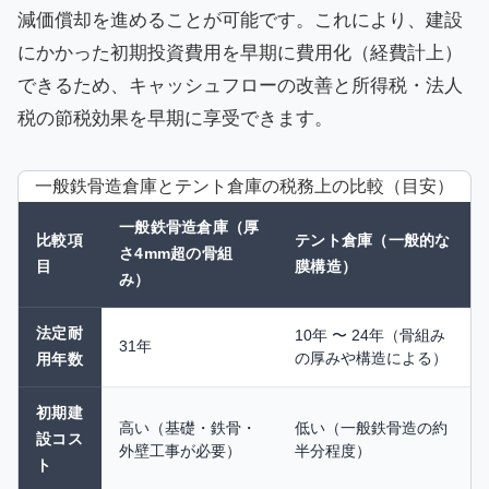
減価償却を進めることが可能です。これにより、建設
にかかった初期投資費用を早期に費用化（経費計上）
できるため、キャッシュフローの改善と所得税・法人
税の節税効果を早期に享受できます。
一般鉄骨造倉庫とテント倉庫の税務上の比較（目安）
一般鉄骨造倉庫（厚
比較項
テント倉庫（一般的な
さ4mm超の骨組
目
膜構造）
み）
法定耐
10年 〜 24年（骨組み
31年
の厚みや構造による）
用年数
初期建
高い（基礎・鉄骨・
低い（一般鉄骨造の約
設コス
外壁工事が必要）
半分程度）
ト