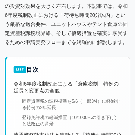
の投資対効果を大きく左右します。本記事では、令和
6年度税制改正における「荷待ち時間20分以内」とい
う厳格な適合要件、ユニットハウスやテント倉庫の固
定資産税課税境界線、そして優遇措置を確実に享受す
るための申請実務フローまでを網羅的に解説します。
目次
令和6年度税制改正による「倉庫税制」特例の
延長と変更点の全貌
固定資産税の課税標準を5/6（一部3/4）に軽減す
る特例の2年延長
登録免許税の軽減措置（10/1000への引き下げ）
と法改正の背景