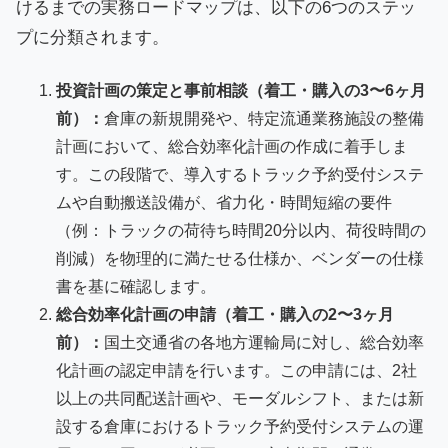
けるまでの実務ロードマップは、以下の6つのステッ
プに分類されます。
投資計画の策定と事前相談（着工・購入の3〜6ヶ月
前）：
倉庫の新規開発や、特定流通業務施設の整備
計画において、総合効率化計画の作成に着手しま
す。この段階で、導入するトラック予約受付システ
ムや自動搬送設備が、省力化・時間短縮の要件
（例：トラックの荷待ち時間20分以内、荷役時間の
削減）を物理的に満たせる仕様か、ベンダーの仕様
書を基に確認します。
総合効率化計画の申請（着工・購入の2〜3ヶ月
前）：
国土交通省の各地方運輸局に対し、総合効率
化計画の認定申請を行います。この申請には、2社
以上の共同配送計画や、モーダルシフト、または新
設する倉庫におけるトラック予約受付システムの運