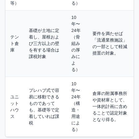
等）
る）
10
年〜
基礎が土地に定
24年
要件を満たせば
テン
着し、屋根およ
（骨
「流通業務施設」
ト倉
び三方以上の壁
組み
の一部として軽減
庫
を有する場合は
の厚
措置の対象。
課税対象
みに
よ
る）
10
プレハブ式で容
年〜
倉庫の附属事務所
ユニ
易に移動できる
24年
や資材庫として、
ット
ものであって
（構
一体的計画に含め
ハウ
も、基礎等で定
造・
ることで認定対象
ス
着していれば課
用途
となり得る。
税
によ
る）