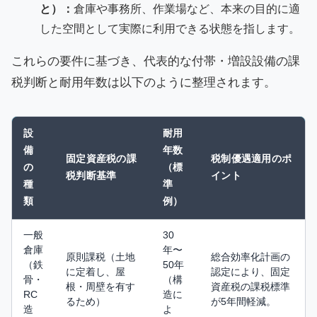
と）：
倉庫や事務所、作業場など、本来の目的に適
した空間として実際に利用できる状態を指します。
これらの要件に基づき、代表的な付帯・増設設備の課
税判断と耐用年数は以下のように整理されます。
設
耐用
備
年数
固定資産税の課
税制優遇適用のポ
の
（標
税判断基準
イント
種
準
類
例）
一般
30
倉庫
年〜
原則課税（土地
総合効率化計画の
（鉄
50年
に定着し、屋
認定により、固定
骨・
（構
根・周壁を有す
資産税の課税標準
RC
造に
るため）
が5年間軽減。
造
よ