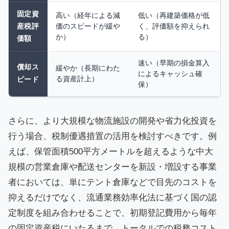
固定資
高い（経年による減
低い（再建築価格が低
産税評
価のスピードが緩や
く、評価額を抑えられ
か）
る）
価額
速い（早期の損金算入
償却ス
緩やか（長期にわた
によるキャッシュ確
る資産計上）
ピード
保）
さらに、より大規模な物流施設の開発や省力化投資を
行う場合、税制優遇措置の活用を検討すべきです。例
えば、保管面積500平方メートルを超えるような中大
規模の営業倉庫や配送センターを新設・増設する事業
者においては、単にテント倉庫などで目先のコストを
抑えるだけでなく、流通業務効率化法に基づく国の認
定制度を組み合わせることで、初期登記費用から毎年
の固定資産税にいたるまで、トータルでの税務コスト