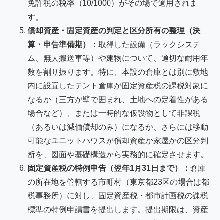
免許税の税率（10/1000）がその場で適用されま
す。
償却資産・固定資産の判定と区分所有の整理（決
算・申告準備期）：
取得した設備（ラックシステ
ム、無人搬送車等）や建物について、適切な耐用年
数を割り振ります。特に、本設の倉庫とは別に敷地
内に設置したテント倉庫が固定資産税の課税対象に
なるか（三方が壁で囲まれ、土地への定着性がある
場合など）、または一時的な仮設物として非課税
（あるいは減価償却のみ）になるか、さらには移動
可能なユニットハウスが償却資産か家屋かの区分判
断を、図面や基礎構造から実務的に確定させます。
固定資産税の特例申告（翌年1月31日まで）：
倉庫
の所在地を管轄する市町村（東京都23区の場合は都
税事務所）に対し、固定資産税・都市計画税の課税
標準の特例申請書を提出します。提出期限は、資産