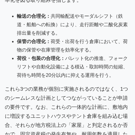
率化を図る取り組みを指します。
輸送の合理化：
共同輸配送やモーダルシフト（鉄
道・船舶への転換）により、走行距離や二酸化炭素
排出量を削減する。
保管の合理化：
荷受・出荷を行う倉庫において、荷
物の保管や在庫管理を効率化する。
荷役・包装の合理化：
パレット化の推進、フォーク
リフトや自動化設備による積込・取卸時間の短縮、
荷待ち時間を20分以内に抑える運用を行う。
これら3つの業務が個別に実施されるのではなく、1つ
のシームレスな計画としてつながっていることが申請
の要件です。なお、これらの一体的な計画に、敷地内
に増設するユニットハウスやテント倉庫を組み込む場
合、それらが地方税法上の「家屋」と判定されるか否
かで、固定資産税の発生有無や、耐用年数を適用した