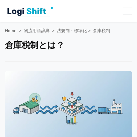
Skip
Menu
to
content
Home
>
物流用語辞典
>
法規制・標準化
>
倉庫税制
倉庫税制とは？