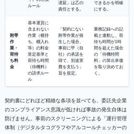
遅延」は乙の
できるかを明確
ルール
責任とする。
にする。
基本運賃に
含まれない
「契約にない
乗務記録への記
附帯
作業（横持
附帯作業が発
載と連動し、荷
作
ち、棚入れ
生した場合、
待ち時間が1時
業・
等）の料金
事前に甲（自
間を超えた場合
荷待
算定基準と
社）の承諾を
の「待機時間
ち料
荷待ち時間
得て、別途実
料」の算出単価
金
（待機料）
費を支払う」
を取り決めてお
の請求ルー
旨を規定。
く。
ル
契約書にどれほど精緻な条項を並べても、委託先企業
のコンプライアンス意識が低ければ事故の発生自体は
防げません。事前のスクリーニングによる「運行管理
体制（デジタルタコグラフやアルコールチェッカーの