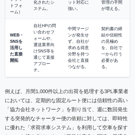
化されたシ
ット対応に
管理の手間
トフォ
ステム。
強い。
が増える。
ーム）
自社HPの問
中間マージ
契約書の締
い合わせフ
WEB・
ンが発生せ
結や信頼性
ォームや、
SNSを
ず、自社が
の見極め
運送業界向
活用し
求める得意
を、自社で
けSNS等を
た直接
分野を持つ
一から行う
通じて直接
開拓
会社と直接
必要があ
アプロー
つながる。
る。
チ。
例えば、月間1,000件以上の出荷を処理する3PL事業者
においては、定期的な固定ルート便には信頼性の高い
「協力会社ネットワーク」を割り当て、週に数回発生
する突発的なチャーター便の依頼に対しては、即時性
に優れた「求荷求車システム」を利用して空車を探す