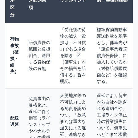
ル
き必須条
ックポイント
的・実務的根拠
区
項
分
「受託後の荷
標準貨物自動車
物の滅失・毀
運送約款を基準
荷物
賠償責任の
損は、不可抗
とし、傭車先が
事故
範囲と負担
力である場合
「運送事業者賠
（破
割合、適用
を除き、乙
償責任保険」に
損・
する貨物保
（傭車先）が
加入しているか
紛
険の有無
その損害を賠
（対物賠償限度
失）
償する」旨を
額など）を確認
明記。
する。
天災地変等の
遅延により荷主
免責事由の
不可抗力によ
から自社へ課さ
厳格化と、
る免責を認め
れる違約金や、
遅延に伴う
つつ、「故意
工場ライン停止
配送
損害（ライ
または重大な
時の営業損失に
遅延
ンストップ
過失による遅
ついて、傭車先
やペナルテ
延、連絡なき
へどこまで求償
ィ）の求償