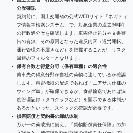
分歴確認
契約前に、国土交通省の公式WEBサイト「ネガティ
ブ情報等検索システム」で、対象企業の過去3年間
の行政処分歴を確認します。車両停止処分や文書警
告の有無、その原因となった違反内容（過労運転、
運行管理の不届きなど）を把握することが、リスク
回避のフィルターとなります。
保有台数と得意分野（保有車種）の適合性
傭車先の得意分野が自社の荷物に適しているか確認
します。精密機器の配送であれば「エアサス仕様の
ウイング車」が確保できるか、食品輸送であれば温
度管理記録（タコグラフなど）を開示できる体制が
あるかといった、スペックの確認が必要です。
損害賠償と契約書の締結体制
万が一の荷破損に備え、「貨物賠償責任保険」の加
入状況と、補償限度額が荷物の価値をカバーしてい