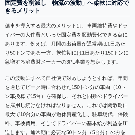
固定費を削減し「物流の波動」へ柔軟に対応で
きるメリット
傭車を導入する最大のメリットは、車両維持費やドラ
イバーの人件費といった固定費を変動費化できる点に
あります。例えば、月間の出荷量が通常期は1日あた
り50トンである一方、繁忙期には1日あたり150トンに
急増する消費財メーカーの3PL事業を想定します。
この波動にすべて自社便で対応しようとすれば、年間
を通じてピーク時に合わせた150トン分の車両（10ト
ン車換算で15台）を確保し、それと同数のドライバー
を雇用し続けなければなりません。これでは閑散期に
最大で10台分の車両が遊休資産化し、駐車場代、保険
料、車検費用、そしてドライバーの基本給が利益を圧
迫します。通常期に必要な50トン分（5台分）のみを