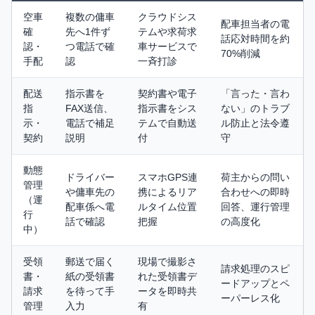
空車
複数の傭車
クラウドシス
配車担当者の電
確
先へ1件ず
テムや求荷求
話応対時間を約
認・
つ電話で確
車サービスで
70%削減
手配
認
一斉打診
配送
指示書を
契約書や電子
「言った・言わ
指
FAX送信、
指示書をシス
ない」のトラブ
示・
電話で補足
テムで自動送
ル防止と法令遵
契約
説明
付
守
動態
ドライバー
スマホGPS連
荷主からの問い
管理
や傭車先の
携によるリア
合わせへの即時
（運
配車係へ電
ルタイム位置
回答、運行管理
行
話で確認
把握
の高度化
中）
受領
郵送で届く
現場で撮影さ
請求処理のスピ
書・
紙の受領書
れた受領書デ
ードアップとペ
請求
を待って手
ータを即時共
ーパーレス化
管理
入力
有