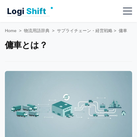
Skip
Menu
to
content
Home
>
物流用語辞典
>
サプライチェーン・経営戦略
>
傭車
傭車とは？