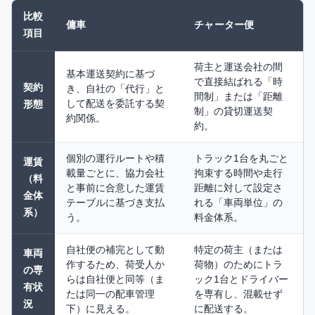
比較
傭車
チャーター便
項目
荷主と運送会社の間
基本運送契約に基づ
で直接結ばれる「時
契約
き、自社の「代行」と
間制」または「距離
して配送を委託する契
形態
制」の貸切運送契
約関係。
約。
個別の運行ルートや積
トラック1台を丸ごと
運賃
載量ごとに、協力会社
拘束する時間や走行
（料
と事前に合意した運賃
距離に対して設定さ
金体
テーブルに基づき支払
れる「車両単位」の
系）
う。
料金体系。
自社便の補完として動
特定の荷主（または
車両
作するため、荷受人か
荷物）のためにトラ
の専
らは自社便と同等（ま
ック1台とドライバー
有状
たは同一の配車管理
を専有し、混載せず
況
下）に見える。
に配送する。