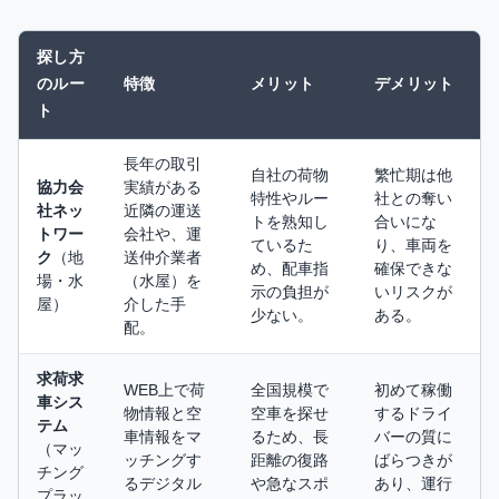
探し方
のルー
特徴
メリット
デメリット
ト
長年の取引
自社の荷物
繁忙期は他
協力会
実績がある
特性やルー
社との奪い
社ネッ
近隣の運送
トを熟知し
合いにな
トワー
会社や、運
ているた
り、車両を
ク
（地
送仲介業者
め、配車指
確保できな
場・水
（水屋）を
示の負担が
いリスクが
屋）
介した手
少ない。
ある。
配。
求荷求
WEB上で荷
全国規模で
初めて稼働
車シス
物情報と空
空車を探せ
するドライ
テム
車情報をマ
るため、長
バーの質に
（マッ
ッチングす
距離の復路
ばらつきが
チング
るデジタル
や急なスポ
あり、運行
プラッ