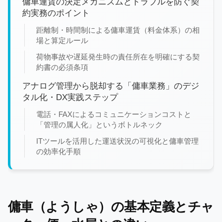
傭車運賃の決定メカニズムとトラブルを防ぐ契
約実務のポイント
距離制・時間制による傭車運賃（料金体系）の相
場と算定ルール
荷物事故や遅延発生時の責任所在を明確にする契
約書の必須条項
アナログ管理から脱却する「傭車業務」のデジ
タル化・DX実践ステップ
電話・FAXによるコミュニケーションコストと
「管理の属人化」というボトルネック
ITツールを活用した運送状況の可視化と傭車管理
の効率化手順
傭車（ようしゃ）の基本定義とチャ