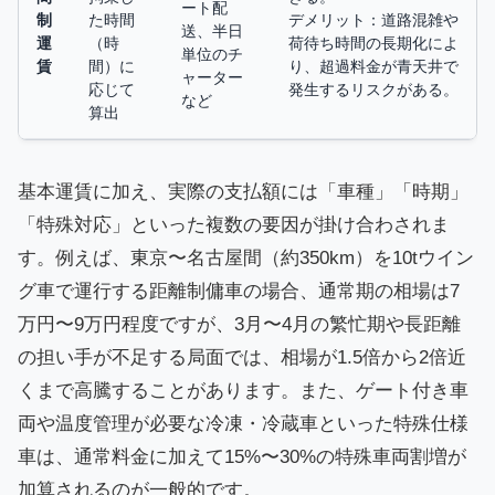
ート配
制
た時間
デメリット：道路混雑や
送、半日
運
（時
荷待ち時間の長期化によ
単位のチ
賃
間）に
り、超過料金が青天井で
ャーター
応じて
発生するリスクがある。
など
算出
基本運賃に加え、実際の支払額には「車種」「時期」
「特殊対応」といった複数の要因が掛け合わされま
す。例えば、東京〜名古屋間（約350km）を10tウイン
グ車で運行する距離制傭車の場合、通常期の相場は7
万円〜9万円程度ですが、3月〜4月の繁忙期や長距離
の担い手が不足する局面では、相場が1.5倍から2倍近
くまで高騰することがあります。また、ゲート付き車
両や温度管理が必要な冷凍・冷蔵車といった特殊仕様
車は、通常料金に加えて15%〜30%の特殊車両割増が
加算されるのが一般的です。