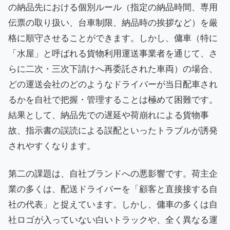
の納品先における個別ルール（指定の納品時間、専用
伝票の取り扱い、台車制限、納品時の挨拶など）を厳
格に順守させることができます。しかし、傭車（特に
「水屋」と呼ばれる貨物利用運送事業者を通じて、さ
らに二次・三次下請けへ再委託された車両）の場合、
どの運送会社のどのようなドライバーが当日配車され
るかを自社で把握・管理することは極めて困難です。
結果として、納品先での遅延や荷崩れによる貨物事
故、指示書の誤読による誤配といったトラブルが誘発
されやすくなります。
第二の課題は、自社ブランドへの悪影響です。荷主企
業の多くは、配送ドライバーを「顧客と直接接する自
社の代表」と捉えています。しかし、傭車の多くは自
社ロゴが入っていない白いトラックや、全く異なる運