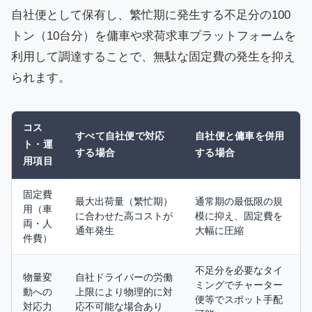
自社便として保有し、繁忙期に発生する不足分の100
トン（10台分）を傭車や求荷求車プラットフォームを
利用して調達することで、無駄な固定費の発生を抑え
られます。
コス
すべて自社便で対応
自社便と傭車を併用
ト・運
する場合
する場合
用項目
固定費
最大出荷量（繁忙期）
通常期の最低限の規
用（車
に合わせた高コストが
模に抑え、固定費を
両・人
通年発生
大幅に圧縮
件費）
不足分を必要なタイ
物量変
自社ドライバーの労働
ミングでチャーター
動への
上限により物理的に対
便等でスポット手配
対応力
応不可能な場合あり