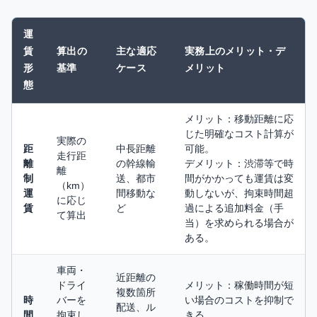
運
賃
算出の
主な適応
実務上のメリット・デ
形
基準
ケース
メリット
態
メリット：移動距離に応
じた明確なコスト計算が
実際の
距
中長距離
可能。
走行距
離
の幹線輸
デメリット：渋滞等で時
離
制
送、都市
間がかかっても運賃は変
（km）
運
間移動な
動しないが、拘束時間超
に応じ
賃
ど
過による追加料金（手
て算出
当）を求められる場合が
ある。
車両・
近距離の
ドライ
メリット：稼働時間が短
複数箇所
時
バーを
い場合のコストを抑制で
配送、ル
間
拘束し
きる。