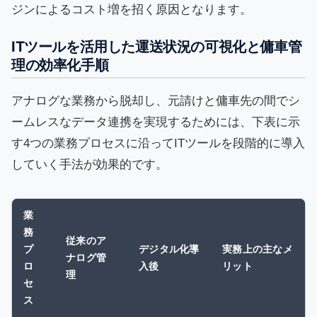
ジンによるコスト増を招く原因となります。
ITツールを活用した運送状況の可視化と傭車管
理の効率化手順
アナログな業務から脱却し、元請けと傭車先の間でシ
ームレスなデータ連携を実現するためには、下表に示
す4つの業務プロセスに沿ってITツールを段階的に導入
していく手法が効果的です。
業
務
従来のア
プ
デジタル化導
実務上の主なメ
ナログ管
ロ
入後
リット
理
セ
ス