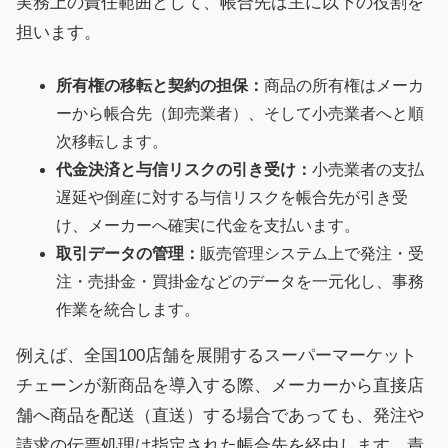
実務上の責任範囲として、帳合先は主に以下の役割を
担います。
所有権の移転と契約の担保：
商品の所有権はメーカ
ーから帳合先（卸売業者）、そして小売業者へと順
次移転します。
代金決済と与信リスクの引き受け：
小売業者の支払
遅延や倒産に対する与信リスクを帳合先が引き受
け、メーカーへ確実に代金を支払います。
取引データの管理：
販売管理システム上で発注・受
注・売掛金・買掛金などのデータを一元化し、事務
作業を統合します。
例えば、全国100店舗を展開するスーパーマーケット
チェーンが新商品を導入する際、メーカーから直接店
舗へ商品を配送（直送）する場合であっても、発注や
請求の伝票処理は指定された帳合先を経由します。責