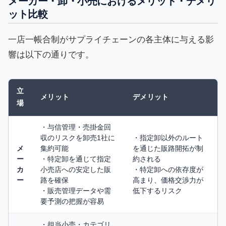
メーカー・卸・小売におけるメリット・デメリ
ット比較
一店一帳合制がサプライチェーンの各主体に与える影
響は以下の通りです。
立
メリット
デメリット
場
・与信管理・売掛金回
収のリスクを卸売1社に
・指定卸以外のルート
メ
集約可能
を通じた販路開拓が制
ー
・特定卸を通じて指定
約される
カ
小売店への安定した販
・特定卸への依存度が
ー
路を確保
高まり、価格交渉力が
・販売管理データや需
低下するリスク
要予測の把握が容易
・担当小売・カテゴリ