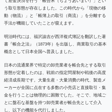
て差金決済を行う「帳合米（ちょうあいまい）」とい
う取引形態が存在しました。この時代から「現物の移
動（物流）」と「帳簿上の取引（商流）」を分離する
手法が機能していたことが窺えます。
明治時代には、福沢諭吉が西洋複式簿記を翻訳した著
書『帳合之法』（1873年）を出版し、商業取引の基本
概念として日本全国へ普及しました。
日本の流通業界で特定の卸売業者を帳合先とする取引
形態が定着したのは、戦前の指定問屋制や戦後の高度
経済成長期です。大量生産・大量消費の時代、製造メ
ーカーが全国に点在する多数の小売店と直接取引・集
金を行うことは物理的に困難でした。そこで、地域ご
とに盤石な基盤を持つ卸売業者が帳合先として介入
し、以下の機能を代行しました。