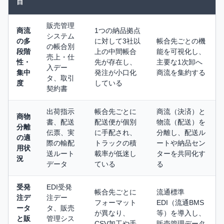
目
販売管理
商流
1つの納品拠点
システム
の多
に対して3社以
帳合先ごとの機
の帳合別
段階
上の中間帳合
能を可視化し、
売上・仕
性・
先が存在し、
主要な1次卸へ
入デー
集中
発注が小口化
商流を集約する
タ、取引
度
している
契約書
出荷指示
帳合先ごとに
商流（決済）と
商物
書、配送
配送便が個別
物流（配送）を
分離
伝票、実
に手配され、
分離し、配送ル
の適
際の輸配
トラックの積
ートや納品セン
用状
送ルート
載率が低迷し
ターを共同化す
況
データ
ている
る
受発
EDI受発
帳合先ごとに
流通標準
注デ
注デー
フォーマット
EDI（流通BMS
ータ
タ、販売
が異なり、
等）を導入し、
と販
管理シス
CSV加工や手
販売管理データ