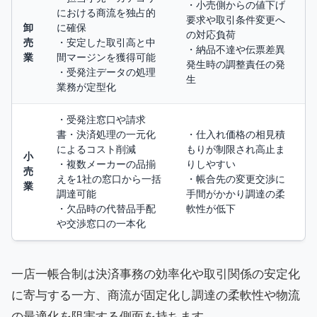
・小売側からの値下げ
における商流を独占的
要求や取引条件変更へ
卸
に確保
の対応負荷
売
・安定した取引高と中
・納品不達や伝票差異
業
間マージンを獲得可能
発生時の調整責任の発
・受発注データの処理
生
業務が定型化
・受発注窓口や請求
書・決済処理の一元化
・仕入れ価格の相見積
によるコスト削減
もりが制限され高止ま
小
・複数メーカーの品揃
りしやすい
売
えを1社の窓口から一括
・帳合先の変更交渉に
業
調達可能
手間がかかり調達の柔
・欠品時の代替品手配
軟性が低下
や交渉窓口の一本化
一店一帳合制は決済事務の効率化や取引関係の安定化
に寄与する一方、商流が固定化し調達の柔軟性や物流
の最適化を阻害する側面を持ちます。