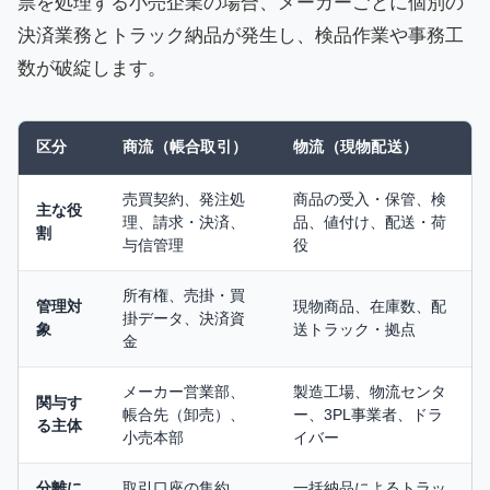
票を処理する小売企業の場合、メーカーごとに個別の
決済業務とトラック納品が発生し、検品作業や事務工
数が破綻します。
区分
商流（帳合取引）
物流（現物配送）
売買契約、発注処
商品の受入・保管、検
主な役
理、請求・決済、
品、値付け、配送・荷
割
与信管理
役
所有権、売掛・買
管理対
現物商品、在庫数、配
掛データ、決済資
象
送トラック・拠点
金
メーカー営業部、
製造工場、物流センタ
関与す
帳合先（卸売）、
ー、3PL事業者、ドラ
る主体
小売本部
イバー
分離に
取引口座の集約、
一括納品によるトラッ