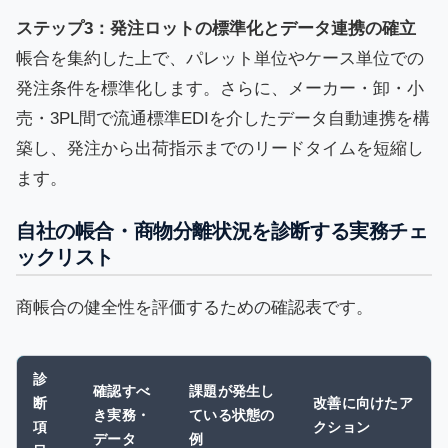
ステップ3：発注ロットの標準化とデータ連携の確立
帳合を集約した上で、パレット単位やケース単位での
発注条件を標準化します。さらに、メーカー・卸・小
売・3PL間で流通標準EDIを介したデータ自動連携を構
築し、発注から出荷指示までのリードタイムを短縮し
ます。
自社の帳合・商物分離状況を診断する実務チェ
ックリスト
商帳合の健全性を評価するための確認表です。
診
確認すべ
課題が発生し
断
改善に向けたア
き実務・
ている状態の
項
クション
データ
例