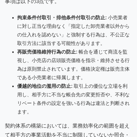
事項は以下の3点です。
拘束条件付取引・排他条件付取引の防止:
小売業者
に対し正当な理由なく「指定した卸売業者以外から
の仕入れを認めない」と強制する行為は、不公正な
取引方法に該当する可能性があります。
再販売価格維持行為の防止:
帳合を通じて商流を監
視し、小売店の店頭販売価格を指示・維持させる行
為は原則禁止されています。価格決定権は販売主体
である小売業者に帰属します。
優越的地位の濫用の防止:
取引上の優位な立場を利
用し、相手方に不当な帳合先の変更拒否や、不利な
リベート条件の設定を強いる行為は違法と判断され
ます。
契約体系の構築においては、業務効率化の範囲を超え
て相手方の事業活動を不当に制限していないか照合・