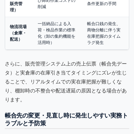
び締め作業コストの
販売管
条件更新の手間
削減
理）
一括納品による入
帳合口銭の発生、
物流現場
荷・検品作業の標準
商物分離に伴う実
（倉庫・
化（卸の集約機能を
在庫把握のタイム
配送）
活用時）
ラグ発生
さらに、販売管理システム上の売上伝票（帳合先デー
タ）と実倉庫の在庫引き当てタイミングにズレが生じ
ることで、リアルタイムでの実在庫把握が難しくな
り、棚卸時の不整合や配送遅延の原因となる場合があ
ります。
帳合先の変更・見直し時に発生しやすい実務ト
ラブルと予防策