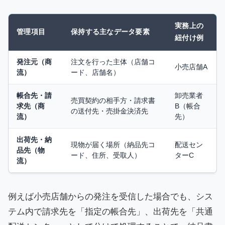
実務上の
管理項目
保持する主なデータ要素
紐付け例
発注元（商
注文を行った主体（店舗コ
小売店舗A
流）
ード、店舗名）
帳合先・請
卸売業者
売買契約の相手方・請求書
求先（商
B（帳合
の送付先・売掛金決済先
流）
先）
出荷先・納
現物が届く場所（納品先コ
配送セン
品先（物
ード、住所、受取人）
ターC
流）
例えば小売店舗からの発注を受信した場合でも、シス
テム内で請求先を「指定の帳合先」、出荷先を「共通