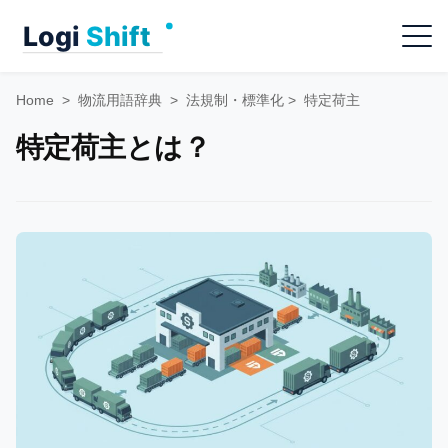
Skip
Menu
to
content
Home
>
物流用語辞典
>
法規制・標準化
>
特定荷主
特定荷主とは？