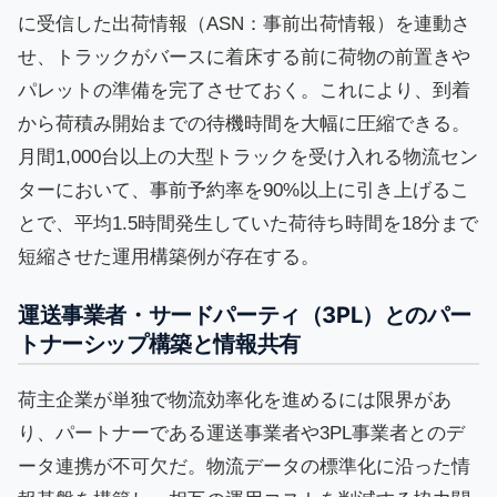
に受信した出荷情報（ASN：事前出荷情報）を連動さ
せ、トラックがバースに着床する前に荷物の前置きや
パレットの準備を完了させておく。これにより、到着
から荷積み開始までの待機時間を大幅に圧縮できる。
月間1,000台以上の大型トラックを受け入れる物流セン
ターにおいて、事前予約率を90%以上に引き上げるこ
とで、平均1.5時間発生していた荷待ち時間を18分まで
短縮させた運用構築例が存在する。
運送事業者・サードパーティ（3PL）とのパー
トナーシップ構築と情報共有
荷主企業が単独で物流効率化を進めるには限界があ
り、パートナーである運送事業者や3PL事業者とのデ
ータ連携が不可欠だ。物流データの標準化に沿った情