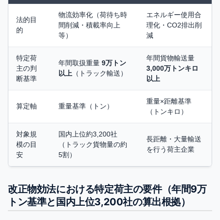
物流効率化（荷待ち時
エネルギー使用合
法的目
間削減・積載率向上
理化・CO2排出削
的
等）
減
特定荷
年間貨物輸送量
年間取扱重量
9万トン
主の判
3,000万トンキロ
以上
（トラック輸送）
断基準
以上
重量×距離基準
算定軸
重量基準（トン）
（トンキロ）
対象規
国内上位約3,200社
長距離・大量輸送
模の目
（トラック貨物量の約
を行う荷主企業
安
5割）
改正物効法における特定荷主の要件（年間9万
トン基準と国内上位3,200社の算出根拠）