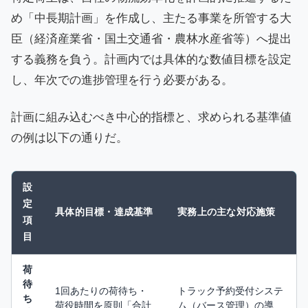
め「中長期計画」を作成し、主たる事業を所管する大
臣（経済産業省・国土交通省・農林水産省等）へ提出
する義務を負う。計画内では具体的な数値目標を設定
し、年次での進捗管理を行う必要がある。
計画に組み込むべき中心的指標と、求められる基準値
の例は以下の通りだ。
設
定
具体的目標・達成基準
実務上の主な対応施策
項
目
荷
待
1回あたりの荷待ち・
トラック予約受付システ
ち
荷役時間を原則「合計
ム（バース管理）の導