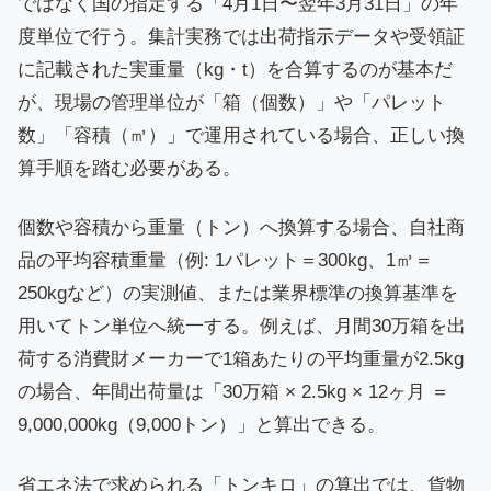
ではなく国の指定する「4月1日〜翌年3月31日」の年
度単位で行う。集計実務では出荷指示データや受領証
に記載された実重量（kg・t）を合算するのが基本だ
が、現場の管理単位が「箱（個数）」や「パレット
数」「容積（㎥）」で運用されている場合、正しい換
算手順を踏む必要がある。
個数や容積から重量（トン）へ換算する場合、自社商
品の平均容積重量（例: 1パレット＝300kg、1㎥＝
250kgなど）の実測値、または業界標準の換算基準を
用いてトン単位へ統一する。例えば、月間30万箱を出
荷する消費財メーカーで1箱あたりの平均重量が2.5kg
の場合、年間出荷量は「30万箱 × 2.5kg × 12ヶ月 ＝
9,000,000kg（9,000トン）」と算出できる。
貨物
省エネ法で求められる「トンキロ」の算出では、