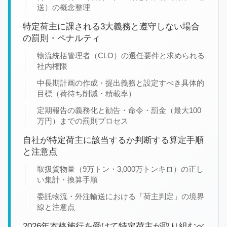
送）の概念整理
特定荷主に課される3大義務と遵守しない場合
の罰則・ペナルティ
物流統括管理者（CLO）の選任要件と求められる
社内権限
中長期計画の作成・提出義務と設定すべき具体的
目標（荷待ち削減・積載率）
定期報告の義務化と勧告・命令・罰金（最大100
万円）までの罰則プロセス
自社が特定荷主に該当するか判断する算定手順
と注意点
取扱貨物量（9万トン・3,000万トンキロ）の正し
い集計・換算手順
委託物流・外注輸送における「荷主判定」の境界
線と注意点
2026年本格施行を受けて特定荷主が取り組むべ