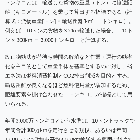
トンキロとは、輸送した貨物の重量（トン）に輸送距
離（キロメートル）を乗じて算出する指標である（計
算式：貨物重量[トン] × 輸送距離[km] ＝ トンキロ）。
例えば、10トンの貨物を300km輸送した場合、「10ト
ン × 300km ＝ 3,000トンキロ」と計算する。
改正物効法が荷待ち時間の解消など作業・運行の効率
化を主目的として重量単体を基準とするのに対し、省
エネ法は燃料消費抑制とCO2排出削減を目的とする。
輸送距離が長くなるほど燃料使用量が増加するため、
距離要素を掛け合わせた「トンキロ」が指標として用
いられる。
年間3,000万トンキロという水準は、10トントラックで
年間合計300万kmを走行させる規模、あるいは年間
1,000トンの貨物を平均3,000km輸送する運用に該当す