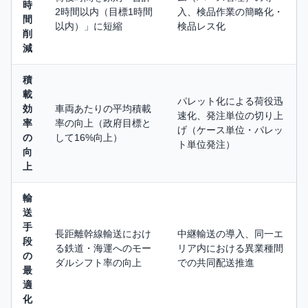
時
2時間以内（目標1時間
入、検品作業の簡略化・
間
以内）」に短縮
検品レス化
削
減
積
載
パレット化による荷役迅
効
車両あたりの平均積載
速化、発注単位の切り上
率
率の向上（政府目標と
げ（ケース単位・パレッ
の
して16%向上）
ト単位発注）
向
上
輸
送
手
長距離幹線輸送におけ
中継輸送の導入、同一エ
段
る鉄道・海運へのモー
リア内における異業種間
の
ダルシフト率の向上
での共同配送推進
最
適
化