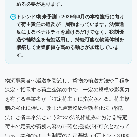
める必要があります。
トレンド/将来予測：2026年4月の本格施行に向け
て荷主責任の追及が一層強まっています。法律違
反によるペナルティを避けるだけでなく、税制優
遇や補助金を有効活用し、持続可能な物流体制を
構築して企業価値を高める動きが加速していま
す。
物流事業者へ運送を委託し、貨物の輸送方法や日程を
決定・指示する荷主企業の中で、一定の規模や影響力
を有する事業者が「特定荷主」に指定される。荷主規
制の強化に伴い、改正流通業務総合効率化法（物効
法）と省エネ法という2つの法的枠組みにおける特定
荷主の定義や義務内容の正確な把握が不可欠となって
いる。本稿では、各制度の判定基準（9万トン・3,000