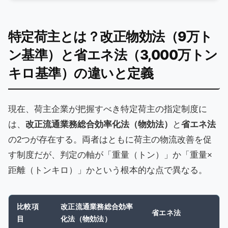
特定荷主とは？改正物効法（9万ト
ン基準）と省エネ法（3,000万トン
キロ基準）の違いと定義
現在、荷主企業が把握すべき特定荷主の指定制度に
は、
改正流通業務総合効率化法（物効法）
と
省エネ法
の2つが存在する。両者はともに荷主の物流改善を促
す制度だが、判定の軸が「重量（トン）」か「重量×
距離（トンキロ）」かという根本的な点で異なる。
比較項
改正流通業務総合効率
省エネ法
目
化法（物効法）