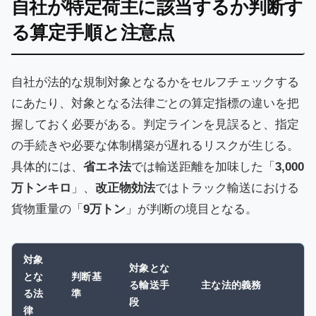
自社が特定荷主に該当するか判断す
る算定手順と注意点
自社が法的な規制対象となるかをセルフチェックする
にあたり、対象となる法律ごとの算定指標の違いを把
握しておく必要がある。判定ラインを見誤ると、指定
の手続きや必要な体制構築が遅れるリスクが生じる。
具体的には、
省エネ法
では輸送距離を加味した「
3,000
万トンキロ
」、
改正物効法
ではトラック輸送における
貨物重量の「
9万トン
」が判断の境目となる。
対象
対象とな
とな
判断基
る輸送手
主な法的義務
る法
準
段
律