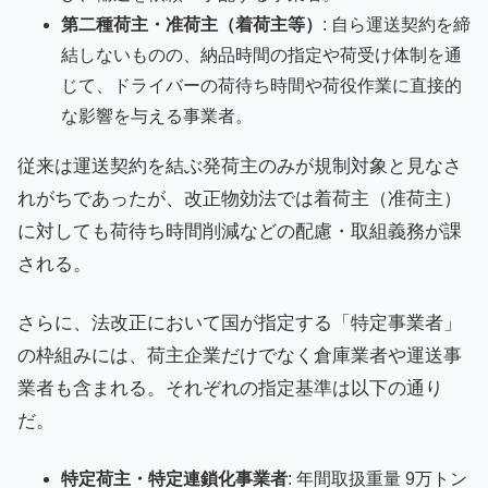
第二種荷主・准荷主（着荷主等）
: 自ら運送契約を締
結しないものの、納品時間の指定や荷受け体制を通
じて、ドライバーの荷待ち時間や荷役作業に直接的
な影響を与える事業者。
従来は運送契約を結ぶ発荷主のみが規制対象と見なさ
れがちであったが、改正物効法では着荷主（准荷主）
に対しても荷待ち時間削減などの配慮・取組義務が課
される。
さらに、法改正において国が指定する「特定事業者」
の枠組みには、荷主企業だけでなく倉庫業者や運送事
業者も含まれる。それぞれの指定基準は以下の通り
だ。
特定荷主・特定連鎖化事業者
: 年間取扱重量 9万トン