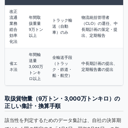
改正
流通
年間取
物流統括管理者
トラック輸
業務
扱重量
（CLO）の選任、中
送（自動
総合
9万トン
長期計画の策定・提
車）のみ
効率
以上
出、定期報告
化法
年間輸
全輸送手段
送量
省エ
（トラッ
中長期計画の提出、
3,000万
ネ法
ク・鉄道・
定期報告書の提出
トンキ
船・航空）
ロ以上
取扱貨物量（9万トン・3,000万トンキロ）の
正しい集計・換算手順
該当性を判定するためのデータ集計は、自社の決算期