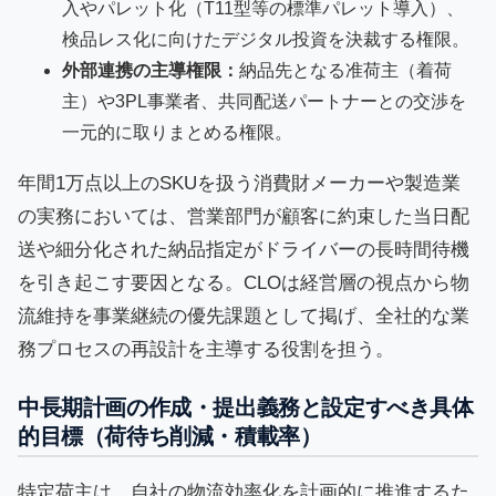
入やパレット化（T11型等の標準パレット導入）、
検品レス化に向けたデジタル投資を決裁する権限。
外部連携の主導権限：
納品先となる准荷主（着荷
主）や3PL事業者、共同配送パートナーとの交渉を
一元的に取りまとめる権限。
年間1万点以上のSKUを扱う消費財メーカーや製造業
の実務においては、営業部門が顧客に約束した当日配
送や細分化された納品指定がドライバーの長時間待機
を引き起こす要因となる。CLOは経営層の視点から物
流維持を事業継続の優先課題として掲げ、全社的な業
務プロセスの再設計を主導する役割を担う。
中長期計画の作成・提出義務と設定すべき具体
的目標（荷待ち削減・積載率）
特定荷主は、自社の物流効率化を計画的に推進するた