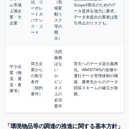
法、コ
（気
ム市場
Scope3算出のためのデ
ーポレ
候変
上場企
ータ提供を強力に要求。
ートガ
動リ
業・大
データ未提出の業者は取
バナン
スク
企業
引停止のリスクも。
ス・コ
等の
ード
開
示）
法的
義務
荷主企
はな
荷主へのデータ提出義務
中小企
業から
い
化。WMS/TMSの改修や
業（物
の取引
が、
運行データ管理体制の構
流・運
条件
ビジ
築、庸車先からのデータ
送・倉
（契約
ネス
回収スキームの確立が急
庫等）
要件）
上の
務。
必須
要件
「環境物品等の調達の推進に関する基本方針」