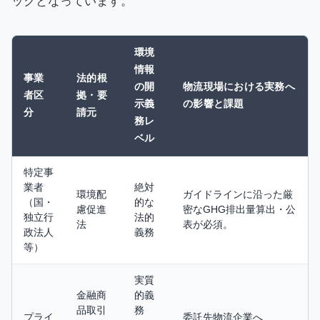
ックとなっています。
環境
情報
事業
法的根
の開
物流現場における実務へ
者区
拠・要
示義
の影響と課題
分
請元
務レ
ベル
特定事
業者
絶対
環境配
ガイドラインに沿った厳
（国・
的な
慮促進
密なGHG排出量算出・公
独立行
法的
法
表が必須。
政法人
義務
等）
実質
金融商
的義
品取引
務
プライ
委託先物流企業へ