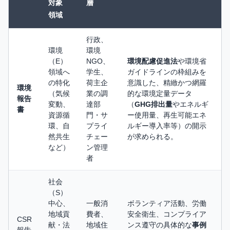
対象
層
領域
行政、
環境
環境
（E）
NGO、
環境配慮促進法
や環境省
領域へ
学生、
ガイドラインの枠組みを
の特化
荷主企
意識した、精緻かつ網羅
環境
（気候
業の調
的な環境定量データ
報告
変動、
達部
（
GHG排出量
やエネルギ
書
資源循
門・サ
ー使用量、再生可能エネ
環、自
プライ
ルギー導入率等）の開示
然共生
チェー
が求められる。
など）
ン管理
者
社会
（S）
中心、
一般消
ボランティア活動、労働
地域貢
費者、
安全衛生、コンプライア
CSR
献・法
地域住
ンス遵守の具体的な
事例