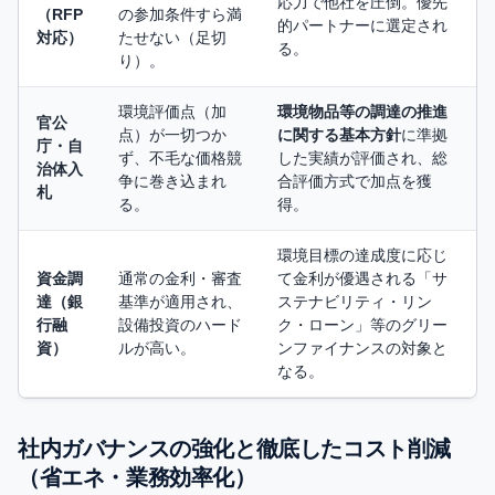
応力で他社を圧倒。優先
（RFP
の参加条件すら満
的パートナーに選定され
対応）
たせない（足切
る。
り）。
環境評価点（加
環境物品等の調達の推進
官公
点）が一切つか
に関する基本方針
に準拠
庁・自
ず、不毛な価格競
した実績が評価され、総
治体入
争に巻き込まれ
合評価方式で加点を獲
札
る。
得。
環境目標の達成度に応じ
資金調
通常の金利・審査
て金利が優遇される「サ
達（銀
基準が適用され、
ステナビリティ・リン
行融
設備投資のハード
ク・ローン」等のグリー
資）
ルが高い。
ンファイナンスの対象と
なる。
社内ガバナンスの強化と徹底したコスト削減
（省エネ・業務効率化）