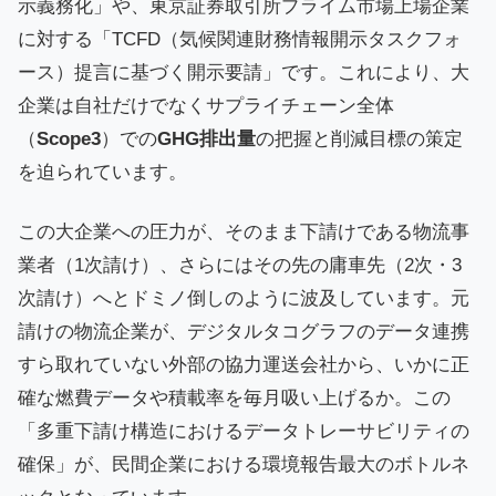
示義務化」や、東京証券取引所プライム市場上場企業
に対する「TCFD（気候関連財務情報開示タスクフォ
ース）提言に基づく開示要請」です。これにより、大
企業は自社だけでなくサプライチェーン全体
（
Scope3
）での
GHG排出量
の把握と削減目標の策定
を迫られています。
この大企業への圧力が、そのまま下請けである物流事
業者（1次請け）、さらにはその先の庸車先（2次・3
次請け）へとドミノ倒しのように波及しています。元
請けの物流企業が、デジタルタコグラフのデータ連携
すら取れていない外部の協力運送会社から、いかに正
確な燃費データや積載率を毎月吸い上げるか。この
「多重下請け構造におけるデータトレーサビリティの
確保」が、民間企業における環境報告最大のボトルネ