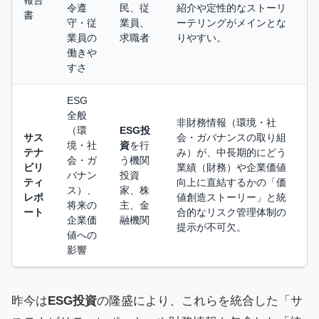
報告
令遵
民、従
紹介や定性的なストーリ
書
守・従
業員、
ーテリングがメインとな
業員の
求職者
りやすい。
働きや
すさ
ESG
全般
非財務情報（環境・社
（環
ESG投
サス
会・ガバナンスの取り組
境・社
資
を行
テナ
み）が、中長期的にどう
会・ガ
う機関
ビリ
業績（財務）や企業価値
バナン
投資
ティ
向上に直結するかの「価
ス）、
家、株
レポ
値創造ストーリー」と統
将来の
主、金
ート
合的なリスク管理体制の
企業価
融機関
提示が不可欠。
値への
影響
昨今は
ESG投資
の隆盛により、これらを統合した「サ