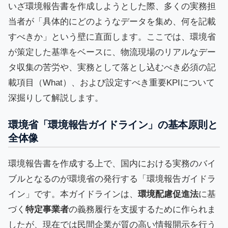
いざ環境報告書を作成しようとした際、多くの実務担
当者が「具体的にどのようなデータを集め、何を記載
すべきか」という壁に直面します。ここでは、環境省
が策定した基準をベースに、物流現場のリアルなデー
タ収集の苦労や、実務として落とし込むべき必須の記
載項目（What）、および設定すべき重要KPIについて
深掘りして解説します。
環境省「環境報告ガイドライン」の基本原則と
全体像
環境報告書を作成する上で、国内における実務のバイ
ブルとなるのが環境省の発行する「環境報告ガイドラ
イン」です。本ガイドラインは、
環境配慮促進法
に基
づく
特定事業者
の義務履行を支援するために作られま
したが、現在では民間企業が質の高い情報開示を行う