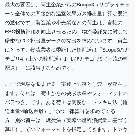
最大の要因は、荷主企業からの
Scope3
（サプライチェ
ーン全体での間接的な温室効果ガス排出量）算定要請
の激化です。製造業や小売業などの荷主は、自社の
ESG投資
評価を向上させるため、物流委託先に対して
厳密なCO2排出量データの提出を求めています。荷主
にとって、物流業者に委託した輸配送は「Scope3のカ
テゴリ4（上流の輸配送）およびカテゴリ9（下流の輸
配送）」に該当するためです。
ここで現場を悩ませる「実務上の落とし穴」が存在し
ます。それは「荷主からの要求水準やフォーマットの
バラつき」です。ある荷主は簡便な「トンキロ法（輸
送重量×輸送距離）」での一律算出を求めてくる一
方、別の荷主は「燃費法（実際の燃料消費量に基づく
算出）」でのフォーマットを指定してきます。トンキ