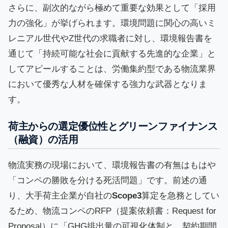
さらに、副次的ながら極めて重要な効果として「採用
力の強化」が挙げられます。環境問題に関心の高いミ
レニアル世代やZ世代の求職者に対し、環境報告書を
通じて「持続可能な社会に貢献する先進的な企業」と
してアピールすることは、労働集約型である物流業界
において優秀な人材を確保する強力な武器となりま
す。
荷主からの選定優位性とグリーンファイナンス
（融資）の活用
物流実務の現場において、環境報告書の有無はもはや
「コンペの勝敗を分ける死活問題」です。前述の通
り、大手荷主企業が自社の
Scope3
算定を急務としてい
るため、物流コンペのRFP（提案依頼書：Request for
Proposal）に「GHG排出量の可視化体制と、契約期間