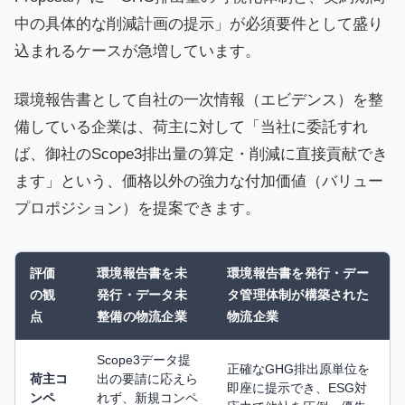
中の具体的な削減計画の提示」が必須要件として盛り
込まれるケースが急増しています。
環境報告書として自社の一次情報（エビデンス）を整
備している企業は、荷主に対して「当社に委託すれ
ば、御社のScope3排出量の算定・削減に直接貢献でき
ます」という、価格以外の強力な付加価値（バリュー
プロポジション）を提案できます。
評価
環境報告書を未
環境報告書を発行・デー
の観
発行・データ未
タ管理体制が構築された
点
整備の物流企業
物流企業
Scope3データ提
正確なGHG排出原単位を
荷主コ
出の要請に応えら
即座に提示でき、ESG対
ンペ
れず、新規コンペ