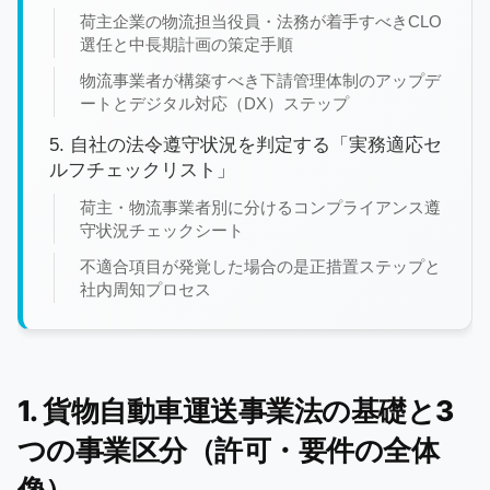
荷主企業の物流担当役員・法務が着手すべきCLO
選任と中長期計画の策定手順
物流事業者が構築すべき下請管理体制のアップデ
ートとデジタル対応（DX）ステップ
5. 自社の法令遵守状況を判定する「実務適応セ
ルフチェックリスト」
荷主・物流事業者別に分けるコンプライアンス遵
守状況チェックシート
不適合項目が発覚した場合の是正措置ステップと
社内周知プロセス
1. 貨物自動車運送事業法の基礎と3
つの事業区分（許可・要件の全体
像）