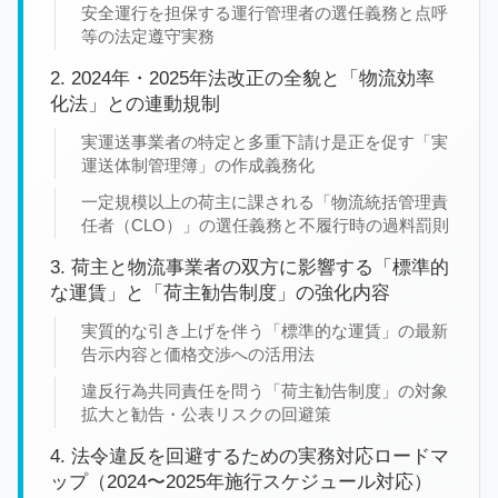
安全運行を担保する運行管理者の選任義務と点呼
等の法定遵守実務
2. 2024年・2025年法改正の全貌と「物流効率
化法」との連動規制
実運送事業者の特定と多重下請け是正を促す「実
運送体制管理簿」の作成義務化
一定規模以上の荷主に課される「物流統括管理責
任者（CLO）」の選任義務と不履行時の過料罰則
3. 荷主と物流事業者の双方に影響する「標準的
な運賃」と「荷主勧告制度」の強化内容
実質的な引き上げを伴う「標準的な運賃」の最新
告示内容と価格交渉への活用法
違反行為共同責任を問う「荷主勧告制度」の対象
拡大と勧告・公表リスクの回避策
4. 法令違反を回避するための実務対応ロードマ
ップ（2024〜2025年施行スケジュール対応）