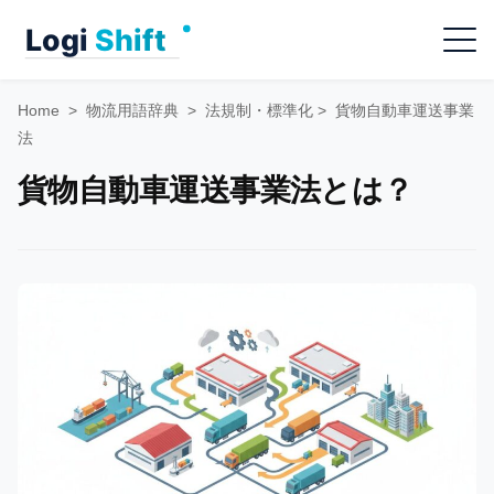
Skip
Menu
to
content
Home
>
物流用語辞典
>
法規制・標準化
>
貨物自動車運送事業
法
貨物自動車運送事業法とは？