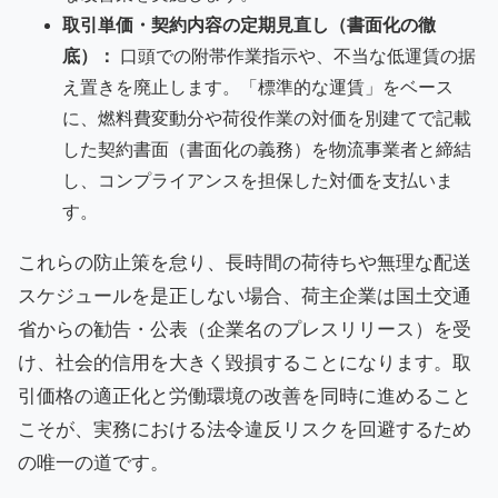
取引単価・契約内容の定期見直し（書面化の徹
底）：
口頭での附帯作業指示や、不当な低運賃の据
え置きを廃止します。「標準的な運賃」をベース
に、燃料費変動分や荷役作業の対価を別建てで記載
した契約書面（書面化の義務）を物流事業者と締結
し、コンプライアンスを担保した対価を支払いま
す。
これらの防止策を怠り、長時間の荷待ちや無理な配送
スケジュールを是正しない場合、荷主企業は国土交通
省からの勧告・公表（企業名のプレスリリース）を受
け、社会的信用を大きく毀損することになります。取
引価格の適正化と労働環境の改善を同時に進めること
こそが、実務における法令違反リスクを回避するため
の唯一の道です。