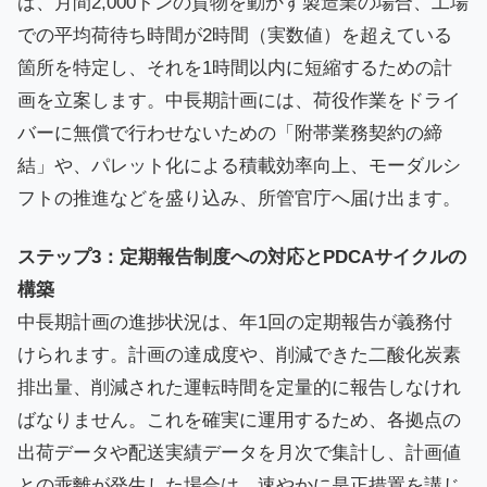
ば、月間2,000トンの貨物を動かす製造業の場合、工場
での平均荷待ち時間が2時間（実数値）を超えている
箇所を特定し、それを1時間以内に短縮するための計
画を立案します。中長期計画には、荷役作業をドライ
バーに無償で行わせないための「附帯業務契約の締
結」や、パレット化による積載効率向上、モーダルシ
フトの推進などを盛り込み、所管官庁へ届け出ます。
ステップ3：定期報告制度への対応とPDCAサイクルの
構築
中長期計画の進捗状況は、年1回の定期報告が義務付
けられます。計画の達成度や、削減できた二酸化炭素
排出量、削減された運転時間を定量的に報告しなけれ
ばなりません。これを確実に運用するため、各拠点の
出荷データや配送実績データを月次で集計し、計画値
との乖離が発生した場合は、速やかに是正措置を講じ