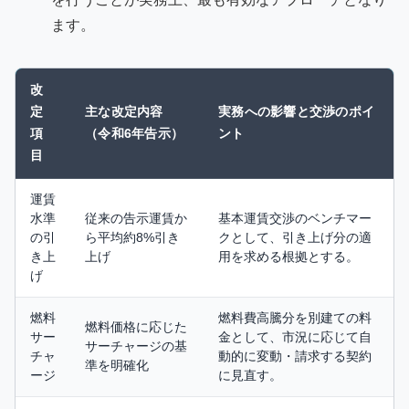
ます。
改
定
主な改定内容
実務への影響と交渉のポイ
項
（令和6年告示）
ント
目
運賃
水準
従来の告示運賃か
基本運賃交渉のベンチマー
の引
ら平均約8%引き
クとして、引き上げ分の適
き上
上げ
用を求める根拠とする。
げ
燃料
燃料費高騰分を別建ての料
燃料価格に応じた
サー
金として、市況に応じて自
サーチャージの基
チャ
動的に変動・請求する契約
準を明確化
ージ
に見直す。