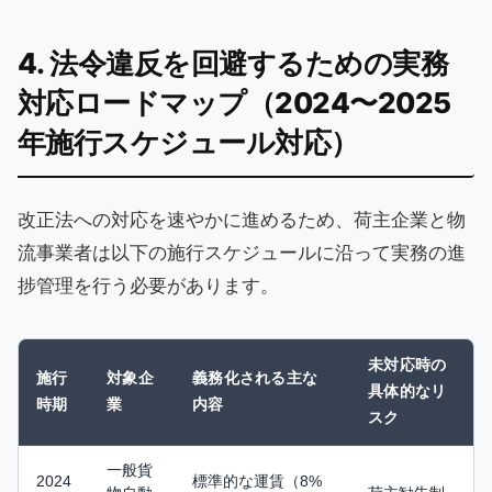
4. 法令違反を回避するための実務
対応ロードマップ（2024〜2025
年施行スケジュール対応）
改正法への対応を速やかに進めるため、荷主企業と物
流事業者は以下の施行スケジュールに沿って実務の進
捗管理を行う必要があります。
未対応時の
施行
対象企
義務化される主な
具体的なリ
時期
業
内容
スク
一般貨
2024
標準的な運賃（8%