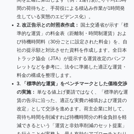
間の荷待ちと、手荷役による積込み作業が1時間発
生している実態のエビデンス化）。
2. 改正告示との対照表作成：
国土交通省が示す「標
準的な運賃」の料金表（距離制・時間制運賃）およ
び待機時間料（30分ごとに設定された料金）を、自
社の提示額と対比させた資料を作成します。全日本
トラック協会（JTA）が提示する運賃改定のパンフ
レットなどを参考に、法令に準拠した適正な運賃・
料金の構成を整理します。
3. 「標準的な運賃」をベンチマークとした価格交渉
の実施：
単なる値上げ要請ではなく、「標準的な運
賃の告示に沿った、適正な実費の補填および運賃の
改定」として交渉を進めます。荷主企業に対して、
荷待ち時間を削減すれば待機時間分の料金負担を軽
減できるという「運賃と非効率削減のセット提案」
を行うことが実務上、最も有効なアプローチとなり