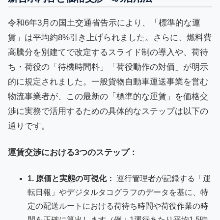
令和6年3月の国土交通省告示により、「標準的な運
賃」は平均約8%引き上げられました。さらに、燃料費
高騰分を別建てで改定するスライド制の導入や、荷待
ち・荷役の「待機時間料」「荷役動作の対価」が明示
的に規定されました。一般貨物自動車運送事業を営む
物流事業者が、この最新の「標準的な運賃」を価格交
渉に実務で活用するための具体的なステップは以下の
通りです。
運賃交渉における3つのステップ：
1. 原価と実態の可視化：
運行管理者が記録する「運
転日報」やデジタルタコグラフのデータを基に、特
定の配送ルートにおける荷待ち時間や荷役作業の時
間を正確に算出します（例：1運行あたり平均1.5時