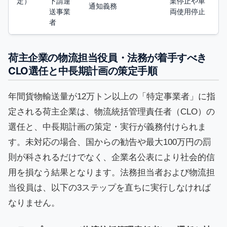
定）
下請運
業停止や車
通知義務
送事業
両使用停止
者
荷主企業の物流担当役員・法務が着手すべき
CLO選任と中長期計画の策定手順
年間貨物輸送量が12万トン以上の「特定事業者」に指
定される荷主企業は、物流統括管理責任者（CLO）の
選任と、中長期計画の策定・実行が義務付けられま
す。未対応の場合、国からの勧告や最大100万円の罰
則が科されるだけでなく、企業名公表により社会的信
用を損なう結果となります。法務担当者および物流担
当役員は、以下の3ステップを直ちに実行しなければ
なりません。