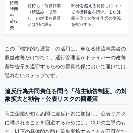
待機
荷待ち・荷役作業
30分を超える荷待ちについ
時間
（積込み・取卸
て待機料金を請求。または
料・
し）の対価を運賃
荷主側での附帯作業の削減
荷役
とは別に設定
を交渉する。
費
この「標準的な運賃」の活用は、単なる物流事業者の
収益改善だけでなく、運行管理者がドライバーの改善
基準告示を遵守するための原資確保において避けては
通れないステップです。
違反行為共同責任を問う「荷主勧告制度」の対
象拡大と勧告・公表リスクの回避策
荷主企業が知らぬ間に違反行為に加担し、公表リスク
に晒されることを回避するためには、CLOの主導のも
と、以下の具体的な防止策を実施することが不可欠で