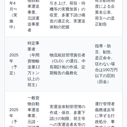
物自動
荷主勧告制
年4
引き上げ、荷役・待
車運送
度による企
月〜
機等の実費加算）の
事業、
業名公表、
（実
収受、多重下請け構
元請運
荷主への是
施
造の適正化、実運送
送事業
正勧告
中）
体制の把握
者
特定事
指導・助
業者
言、勧告、
2025
（年間
物流統括管理責任者
是正命令、
年
貨物輸
（CLO）の選任、中
従わない場
（予
送量12
長期計画の作成、定
合は100万円
定）
万トン
期報告の義務化
以下の罰則
以上の
（罰金）
荷主）
一般貨
物自動
運行管理者
実運送体制管理簿の
2025
車運送
義務違反等
作成・保存、多重下
年
事業、
に準ずる行
請けの制限、荷主等
（予
元請・
政処分、事
への実運送者名等の