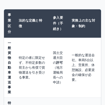
事
参入要
業
法的な定義と特
実務上の主な対
件（手
区
徴
象・制約
続き）
分
一
般
貨
国土交
一般的な運送会
物
特定の者に限定せ
通大臣
社。車両5台以
自
ず、不特定多数の
の
許可
上、営業所、休
動
荷主から有償で貨
（地方
憩施設、必要資
車
物運送を引き受け
運輸局
金の確保が必
運
る事業。
長への
要。
送
申請）
事
業
特