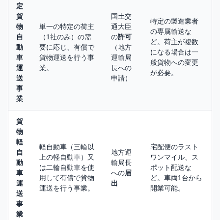
定
貨
国土交
特定の製造業者
物
単一の特定の荷主
通大臣
の専属輸送な
自
（1社のみ）の需
の
許可
ど。荷主が複数
動
要に応じ、有償で
（地方
になる場合は一
車
貨物運送を行う事
運輸局
般貨物への変更
運
業。
長への
が必要。
送
申請）
事
業
貨
物
軽
軽自動車（三輪以
宅配便のラスト
自
地方運
上の軽自動車）又
ワンマイル、ス
動
輸局長
は二輪自動車を使
ポット配送な
車
への
届
用して有償で貨物
ど。車両1台から
運
出
運送を行う事業。
開業可能。
送
事
業