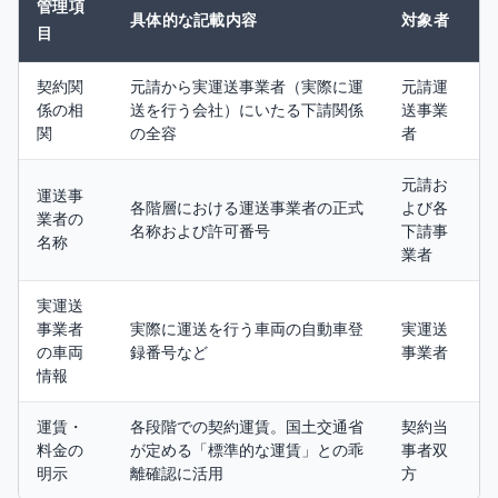
管理項
具体的な記載内容
対象者
目
契約関
元請から実運送事業者（実際に運
元請運
係の相
送を行う会社）にいたる下請関係
送事業
関
の全容
者
元請お
運送事
各階層における運送事業者の正式
よび各
業者の
名称および許可番号
下請事
名称
業者
実運送
事業者
実際に運送を行う車両の自動車登
実運送
の車両
録番号など
事業者
情報
運賃・
各段階での契約運賃。国土交通省
契約当
料金の
が定める「標準的な運賃」との乖
事者双
明示
離確認に活用
方