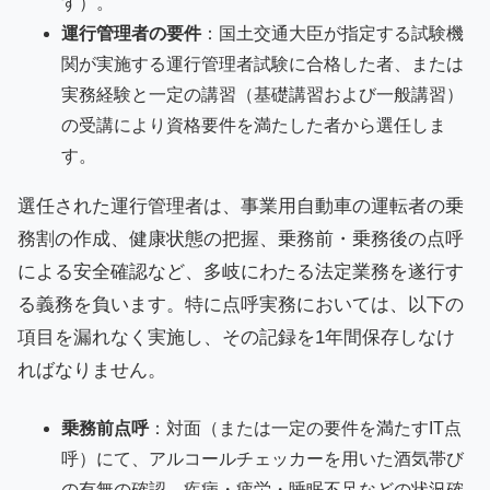
す）。
運行管理者の要件
：国土交通大臣が指定する試験機
関が実施する運行管理者試験に合格した者、または
実務経験と一定の講習（基礎講習および一般講習）
の受講により資格要件を満たした者から選任しま
す。
選任された運行管理者は、事業用自動車の運転者の乗
務割の作成、健康状態の把握、乗務前・乗務後の点呼
による安全確認など、多岐にわたる法定業務を遂行す
る義務を負います。特に点呼実務においては、以下の
項目を漏れなく実施し、その記録を1年間保存しなけ
ればなりません。
乗務前点呼
：対面（または一定の要件を満たすIT点
呼）にて、アルコールチェッカーを用いた酒気帯び
の有無の確認、疾病・疲労・睡眠不足などの状況確