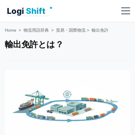
Skip
Menu
to
content
Home
>
物流用語辞典
>
貿易・国際物流
>
輸出免許
輸出免許とは？