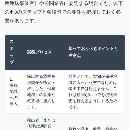
用運送事業者）や通関業者に委託する場合でも、以下
の4つのステップと各段階での要件を把握しておく必
要があります。
ス
テ
知っておくべきポイントと
実務プロセス
ッ
注意点
プ
輸出する貨物を
原則として、貨物が保税地
1.
税関長が指定・
域に入った状態でなければ
保税
許可した「保税
輸出申告は行えません。こ
地域
地域」の倉庫や
れは税関がいつでも現物検
への
蔵置場に搬入し
査を行えるようにするため
搬入
ます。
です。
輸出者（または
代理の通関業
貨物の品名、数量、価格な