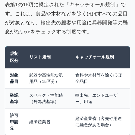
表第1の16項に規定された「キャッチオール規制」で
す。これは、食品や木材などを除くほぼすべての品目
が対象となり、輸出先の顧客や用途に兵器開発等の懸
念がないかをチェックする制度です。
規制
リスト規制
キャッチオール規制
区分
対象
武器や高性能な汎
食料や木材等を除くほぼ
品目
用品（15区分）
全品目
確認
スペック・性能値
輸出先、エンドユーザ
基準
（外為法基準）
ー、用途
許可
経済産業省（客先や用途
申請
経済産業省
に懸念がある場合）
先