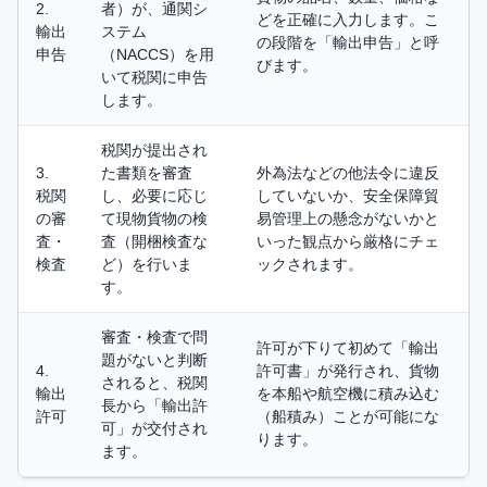
2.
者）が、通関シ
どを正確に入力します。こ
輸出
ステム
の段階を「輸出申告」と呼
申告
（NACCS）を用
びます。
いて税関に申告
します。
税関が提出され
3.
た書類を審査
外為法などの他法令に違反
税関
し、必要に応じ
していないか、安全保障貿
の審
て現物貨物の検
易管理上の懸念がないかと
査・
査（開梱検査な
いった観点から厳格にチェ
検査
ど）を行いま
ックされます。
す。
審査・検査で問
許可が下りて初めて「輸出
題がないと判断
4.
許可書」が発行され、貨物
されると、税関
輸出
を本船や航空機に積み込む
長から「輸出許
許可
（船積み）ことが可能にな
可」が交付され
ります。
ます。