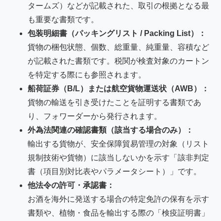
タームズ）などが記載された、取引の根拠となる最
も重要な書類です。
包装明細書（パッキングリスト / Packing List）：
貨物の梱包状態、個数、総重量、純重量、容積など
が記載された書類です。税関が検査対象のカートン
を特定する際にも参照されます。
船荷証券（B/L）または航空貨物運送状（AWB）：
貨物の輸送を引き受けたことを証明する書類であ
り、フォワーダーから発行されます。
外為法関連の確認書類（該当する場合のみ）：
輸出する貨物が、安全保障貿易管理の対象（リスト
規制技術や貨物）に該当しないかを示す「該非判定
書（項目別対比表やパラメータシート）」です。
他法令の許可・承認書：
お酒を海外に発送する場合の特定免許の保有を示す
書類や、植物・食品を輸出する際の「検疫証明書」