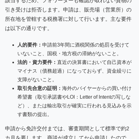
該当するため、フォワーダーも確認が取れない貨物の
引き受けは拒否します。申請は、販売場（営業所）の
所在地を管轄する税務署に対して行います。主な要件
は以下の通りです。
人的要件：
申請前3年間に酒税関係の処罰を受けて
いないこと、国税・地方税の滞納がないこと。
法的・資力要件：
直近の決算書において自己資本が
マイナス（債務超過）になっておらず、資金繰りに
支障がないこと。
取引先合意の証明：
海外のバイヤーからの買い付け
希望書（取引承諾書やLOI：Letter of Intentの写しな
ど）、または輸出取引が確実に行われる見込みを示
す書類の提出。
申請から免許交付までは、審査期間として標準で約2
カ月を要します。商談が成立してから申請したので