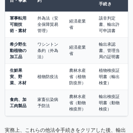
目・事象
約
手続き
軍事転用
外為法（安
該非判定
経済産業
可能技
全保障貿易
書、輸出許
省
術・素材
管理）
可申請書
希少野生
ワシントン
輸出承認
経済産業
動植物の
条約（外為
書、管理当
省
加工品
法）
局の証明書
生鮮果
農林水産
植物検疫証
実、野
植物防疫法
省（植物
明書（輸出
菜、木材
防疫所）
検査）
農林水産
輸出検疫証
食肉、加
家畜伝染病
省（動物
明書（動物
工肉製品
予防法
検疫所）
検疫）
実務上、これらの他法令手続きをクリアした後、輸出