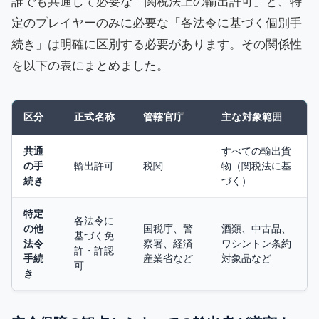
誰でも共通して必要な「関税法上の輸出許可」と、特
定のプレイヤーのみに必要な「各法令に基づく個別手
続き」は明確に区別する必要があります。その関係性
を以下の表にまとめました。
区分
正式名称
管轄官庁
主な対象範囲
共通
すべての輸出貨
の手
輸出許可
税関
物（関税法に基
続き
づく）
特定
各法令に
の他
国税庁、警
酒類、中古品、
基づく免
法令
察署、経済
ワシントン条約
許・許認
手続
産業省など
対象品など
可
き