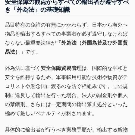
安全保障の観点からすべての輸出者が遵守すべ
き「外為法」の基礎知識
品目特有の免許の有無にかかわらず、日本から海外へ
物品を輸出するすべての事業者が必ず遵守しなければ
ならない最重要法律が
「外為法（外国為替及び外国貿
易法）」
です。
外為法に基づく
安全保障貿易管理
は、国際的な平和と
安全を維持するため、軍事転用可能な技術や物資がテ
ロリストや懸念国に渡るのを防ぐ枠組みです。この規
制に違反して輸出を行った場合、法人の罰金刑や個人
の禁錮刑、さらには一定期間の輸出禁止処分といった
極めて厳しいペナルティが科されます。
具体的に輸出者が行うべき実務手順が、輸出する貨物