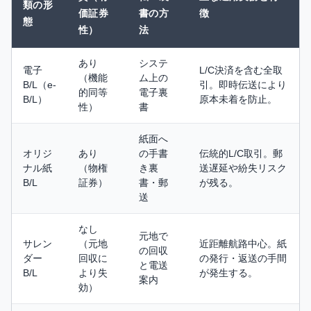
類の形
価証券
書の方
徴
態
性）
法
あり
システ
電子
L/C決済を含む全取
（機能
ム上の
B/L（e-
引。即時伝送により
的同等
電子裏
B/L）
原本未着を防止。
性）
書
紙面へ
オリジ
あり
の手書
伝統的L/C取引。郵
ナル紙
（物権
き裏
送遅延や紛失リスク
B/L
証券）
書・郵
が残る。
送
なし
元地で
サレン
（元地
近距離航路中心。紙
の回収
ダー
回収に
の発行・返送の手間
と電送
B/L
より失
が発生する。
案内
効）