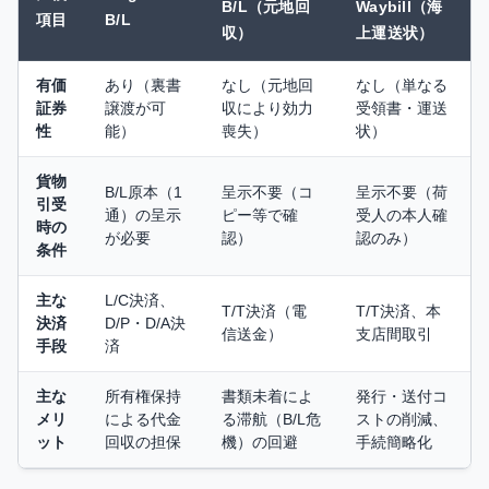
B/L（元地回
Waybill（海
項目
B/L
収）
上運送状）
有価
あり（裏書
なし（元地回
なし（単なる
証券
譲渡が可
収により効力
受領書・運送
性
能）
喪失）
状）
貨物
B/L原本（1
呈示不要（コ
呈示不要（荷
引受
通）の呈示
ピー等で確
受人の本人確
時の
が必要
認）
認のみ）
条件
主な
L/C決済、
T/T決済（電
T/T決済、本
決済
D/P・D/A決
信送金）
支店間取引
手段
済
主な
所有権保持
書類未着によ
発行・送付コ
メリ
による代金
る滞航（B/L危
ストの削減、
ット
回収の担保
機）の回避
手続簡略化