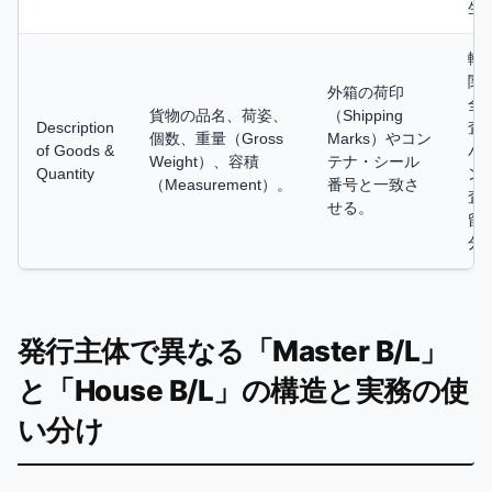
生
輸
関
外箱の荷印
全
貨物の品名、荷姿、
（Shipping
Description
査
個数、重量（Gross
Marks）やコン
of Goods &
バ
Weight）、容積
テナ・シール
Quantity
ン
（Measurement）。
番号と一致さ
査
せる。
留
分
発行主体で異なる「Master B/L」
と「House B/L」の構造と実務の使
い分け