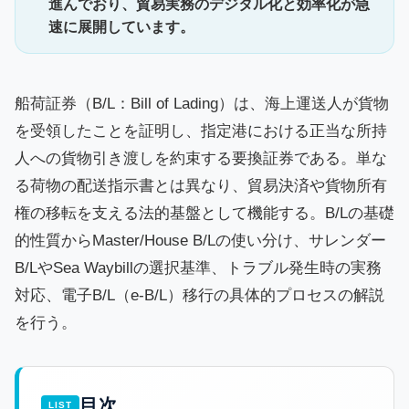
進んでおり、貿易実務のデジタル化と効率化が急
速に展開しています。
船荷証券（B/L：Bill of Lading）は、海上運送人が貨物
を受領したことを証明し、指定港における正当な所持
人への貨物引き渡しを約束する要換証券である。単な
る荷物の配送指示書とは異なり、貿易決済や貨物所有
権の移転を支える法的基盤として機能する。B/Lの基礎
的性質からMaster/House B/Lの使い分け、サレンダー
B/LやSea Waybillの選択基準、トラブル発生時の実務
対応、電子B/L（e-B/L）移行の具体的プロセスの解説
を行う。
目次