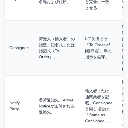
名称および住所。
と完全に一致
否
させる。
出
不
D/
渡
荷受人（輸入者）の
L/C決済では
書
指定。記名式または
「To Order of
発
Consignee
指図式（To
[銀行名]」等の
能
Order）。
指示を厳守。
物
渡
停
到
内
輸入者または
着
通関業者を記
着荷通知先。Arrival
る
Notify
載。Consignee
Noticeが送付される
取
Party
と同じ場合は
連絡先。
延
「Same as
マ
Consignee」。
ジ