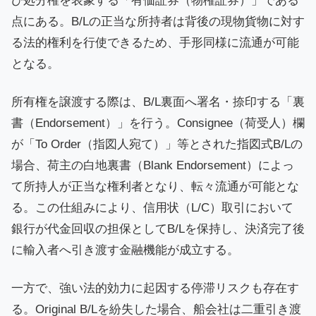
び処分権を表象する「有価証券（物権証券）」である
点にある。B/Lの正当な所持者は背後の現物貨物に対す
る法的権利を行使できるため、手形同様に流通が可能
となる。
所有権を譲渡する際は、B/L裏面へ署名・捺印する「裏
書（Endorsement）」を行う。Consignee（荷受人）欄
が「To Order（指図人宛て）」等とされた指図式B/Lの
場合、荷主の白地裏書（Blank Endorsement）によっ
て所持人が正当な権利者となり、転々流通が可能とな
る。この仕組みにより、信用状（L/C）取引において
銀行が代金回収の担保としてB/Lを保持し、決済完了後
に輸入者へ引き渡す金融機能が成立する。
一方で、強い法的効力に起因する停滞リスクも存在す
る。Original B/Lを紛失した場合、船会社は二重引き渡