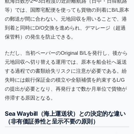
航海日数が2〜3日程度の近距離航路（日中・日韓航路
等）では、国際宅配便を使っても貨物の到着にB/L原本
の郵送が間に合わない。元地回収を用いることで、港
到着と同時にD/O交換を進められ、デマレージ（超過
保管料）の発生を防止できる。
ただし、当初ペーパーのOriginal B/Lを発行し、後から
元地回収へ切り替える運用では、原本を船会社へ返送
する過程での書類紛失リスクに注意が必要である。紛
失時には銀行保証金の積立や全額補償を約束するL/G
の提出が必要となり、再発行まで数か月単位で貨物が
停滞する原因となる。
Sea Waybill（海上運送状）との決定的な違い
（非有価証券性と呈示不要の原則）