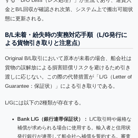
する「D/O Less（レス処理）」が主流であり、運賃入
金とB/L回収が確認され次第、システム上で搬出可能状
態に更新される。
B/L未着・紛失時の実務対応手順（L/G発行に
よる貨物引き取りと注意点）
Original B/L取引において原本が未着の場合、船会社は
貨物の誤解放による損害賠償リスクを避けるため引き
渡しに応じない。この際の代替措置が「L/G（Letter of
Guarantee：保証状）」による引き取りである。
L/Gには以下の2種類が存在する。
Bank L/G（銀行連帯保証状）：
L/C取引時や厳格な
補償が求められる場合に使用する。輸入者と信用状
発行銀行が連帯して船会社へ補償を誓約する。審査