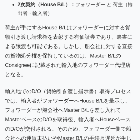
2次契約（House B/L）：
フォワーダー と 荷主（輸
出者・輸入者）
荷主が手にするHouse B/Lはフォワーダーに対する貨
物引き渡し請求権を表彰する有価証券であり、裏書に
よる譲渡も可能である。しかし、船会社に対する直接
の貨物処分権を保持しているのは、Master B/Lの
Consigneeに記載された輸入地のフォワーダー代理店
となる。
輸入地でのD/O（貨物引き渡し指示書）取得プロセス
では、輸入者がフォワーダーへHouse B/Lを呈示し、
フォワーダーが船会社へMaster B/Lを差し入れて
MasterベースのD/Oを取得後、輸入者へHouseベース
のD/Oが交付される。そのため、フォワーダー側で船
会社への運賃未払いやMaster B/Lの手続き遅延が生じ