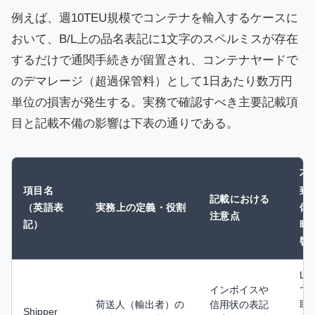
例えば、週10TEU規模でコンテナを輸入するケースに
おいて、B/L上の品名表記に1文字のスペルミスが存在
するだけで通関手続きが留置され、コンテナヤードで
のデマレージ（超過保管料）として1日あたり数万円
単位の損害が発生する。実務で確認すべき主要記載項
目と記載不備の影響は下表の通りである。
不
項目名
致
記載における
（英語表
実務上の定義・役割
備
注意点
記）
時
響
L/
インボイスや
で
荷送人（輸出者）の
信用状の表記
取
Shipper