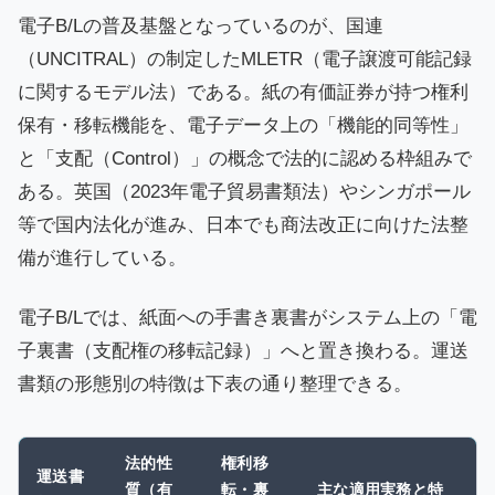
電子B/Lの普及基盤となっているのが、国連
（UNCITRAL）の制定したMLETR（電子譲渡可能記録
に関するモデル法）である。紙の有価証券が持つ権利
保有・移転機能を、電子データ上の「機能的同等性」
と「支配（Control）」の概念で法的に認める枠組みで
ある。英国（2023年電子貿易書類法）やシンガポール
等で国内法化が進み、日本でも商法改正に向けた法整
備が進行している。
電子B/Lでは、紙面への手書き裏書がシステム上の「電
子裏書（支配権の移転記録）」へと置き換わる。運送
書類の形態別の特徴は下表の通り整理できる。
法的性
権利移
運送書
質（有
転・裏
主な適用実務と特