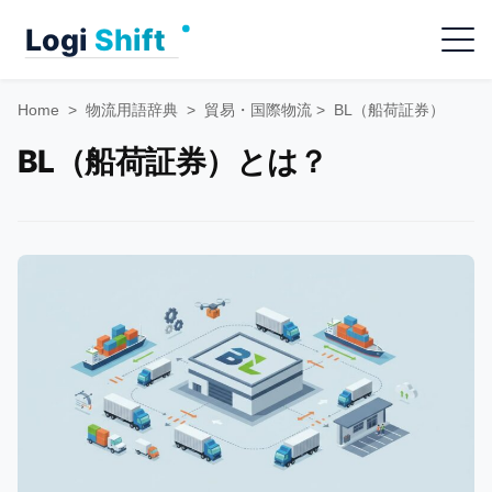
Skip
Menu
to
content
Home
>
物流用語辞典
>
貿易・国際物流
>
BL（船荷証券）
BL（船荷証券）とは？