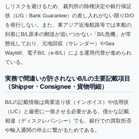
しリスクを避けるため、裁判所の除権決定や銀行保証
状（L/G：Bank Guarantee）の差し入れがない限りD/O
を発行しない。また、東アジア近海航路等では本船の
到着にB/L原本の郵送が追いつかない「B/L危機」が常
態化しており、元地回収（サレンダー）やSea
Waybill、電子B/L（e-B/L）による運用代替が進められ
ている。
実務で間違いが許されないB/Lの主要記載項目
（Shipper・Consignee・貨物明細）
B/Lの記載情報は商業送り状（インボイス）や信用状
（L/C）と厳密に一致させる必要がある。僅かな記載
相違（ディスクレパンシー）でも、銀行での買取拒否
や輸入通関の停止に繋がるためである。