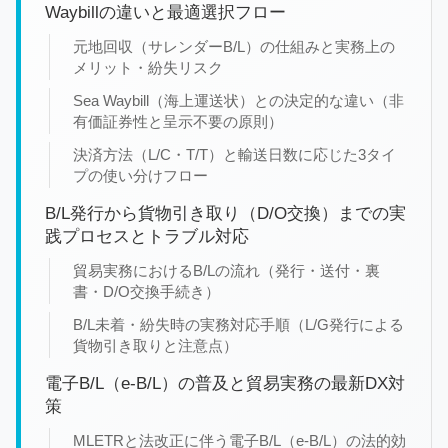
Waybillの違いと最適選択フロー
元地回収（サレンダーB/L）の仕組みと実務上の
メリット・紛失リスク
Sea Waybill（海上運送状）との決定的な違い（非
有価証券性と呈示不要の原則）
決済方法（L/C・T/T）と輸送日数に応じた3タイ
プの使い分けフロー
B/L発行から貨物引き取り（D/O交換）までの実
践プロセスとトラブル対応
貿易実務におけるB/Lの流れ（発行・送付・裏
書・D/O交換手続き）
B/L未着・紛失時の実務対応手順（L/G発行による
貨物引き取りと注意点）
電子B/L（e-B/L）の普及と貿易実務の最新DX対
策
MLETRと法改正に伴う電子B/L（e-B/L）の法的効