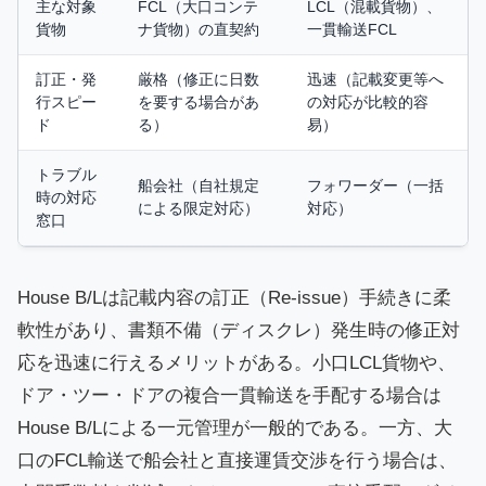
主な対象
FCL（大口コンテ
LCL（混載貨物）、
貨物
ナ貨物）の直契約
一貫輸送FCL
訂正・発
厳格（修正に日数
迅速（記載変更等へ
行スピー
を要する場合があ
の対応が比較的容
ド
る）
易）
トラブル
船会社（自社規定
フォワーダー（一括
時の対応
による限定対応）
対応）
窓口
House B/Lは記載内容の訂正（Re-issue）手続きに柔
軟性があり、書類不備（ディスクレ）発生時の修正対
応を迅速に行えるメリットがある。小口LCL貨物や、
ドア・ツー・ドアの複合一貫輸送を手配する場合は
House B/Lによる一元管理が一般的である。一方、大
口のFCL輸送で船会社と直接運賃交渉を行う場合は、