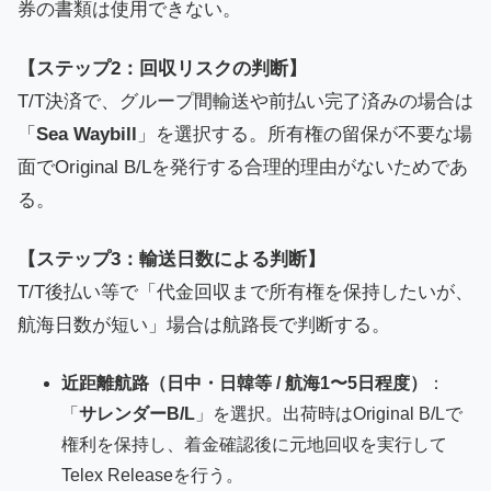
券の書類は使用できない。
【ステップ2：回収リスクの判断】
T/T決済で、グループ間輸送や前払い完了済みの場合は
「
Sea Waybill
」を選択する。所有権の留保が不要な場
面でOriginal B/Lを発行する合理的理由がないためであ
る。
【ステップ3：輸送日数による判断】
T/T後払い等で「代金回収まで所有権を保持したいが、
航海日数が短い」場合は航路長で判断する。
近距離航路（日中・日韓等 / 航海1〜5日程度）
：
「
サレンダーB/L
」を選択。出荷時はOriginal B/Lで
権利を保持し、着金確認後に元地回収を実行して
Telex Releaseを行う。