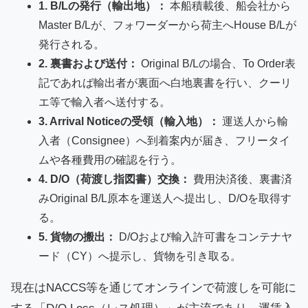
1. B/Lの発行（輸出地）：
本船積載後、船会社から
Master B/Lが、フォワーダーから荷主へHouse B/Lが
発行される。
2. 裏書および送付：
Original B/Lの場合、To Order表
記であれば輸出者が裏面へ白地裏書を行い、クーリ
エ等で輸入者へ送付する。
3. Arrival Noticeの受領（輸入地）：
運送人から輸
入者（Consignee）へ到着案内が届き、フリータイ
ムや各種費用の確認を行う。
4. D/O（荷渡し指図書）交換：
費用決済後、裏書済
みOriginal B/L原本を運送人へ提出し、D/Oを取得す
る。
5. 貨物の搬出：
D/Oおよび輸入許可書をコンテナヤ
ード（CY）へ提示し、貨物を引き取る。
現在はNACCS等を通じてオンラインで荷渡しを可能に