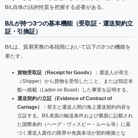
B/L自体の法的性質を把握する必要がある。
B/Lが持つ3つの基本機能（受取証・運送契約立
証・引換証）
B/Lは、貿易実務の各段階において以下の3つの機能を
果たす。
貨物受取証（Receipt for Goods）
：運送人が荷主
（Shipper）から貨物を受領したこと、または指定本
船へ積載（Laden on Board）した事実を証明する。
運送契約の立証（Evidence of Contract of
Carriage）
：荷主と運送人間の海上運送契約内容を
立証する。B/L表面の輸送条件および裏面に記載され
た国際条約（ヘーグ・ヴィスビー・ルール等）に基
づく運送人責任の限界や免責条項が契約根拠とな