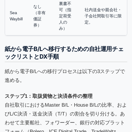
裏書不
なし
可（指
社内送金や親会社・
Sea
（非有
定荷受
子会社間取引等に限
Waybill
価証
人の
定。
券）
み）
紙から電子B/Lへ移行するための自社運用チェ
ックリストとDX手順
紙から電子B/Lへの移行プロセスは以下の3ステップで
進める。
ステップ1：取扱貨物と決済条件の整理
自社取引におけるMaster B/L・House B/Lの比率、およ
びL/C決済・送金決済（T/T）の割合を切り分ける。あ
わせて主要船社、フォワーダー、銀行の対応プラット
フォーム（Bolero、ICE Digital Trade、TradeWaltz、