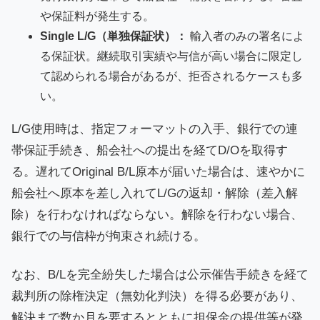
や保証料が発生する。
Single L/G（単独保証状）：
輸入者のみの署名によ
る保証状。継続取引実績や与信が高い場合に限定し
て認められる場合があるが、拒否されるケースも多
い。
L/G使用時は、指定フォーマットの入手、銀行での連
帯保証手続き、船会社への提出を経てD/Oを取得す
る。遅れてOriginal B/L原本が届いた場合は、速やかに
船会社へ原本を差し入れてL/Gの返却・解除（差入解
除）を行わなければならない。解除を行わない場合、
銀行での与信枠が拘束され続ける。
なお、B/Lを完全紛失した場合は公示催告手続きを経て
裁判所の除権決定（無効化判決）を得る必要があり、
解決まで数か月を要するとともに担保金の提供等が発