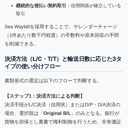
継続的な後払い契約取引
：信用関係が確立している
取引
Sea Waybillを採用することで、サレンダーチャージ
（1件あたり数千円程度）の手数料や原本回収の手間
を削減できる。
決済方法（L/C・T/T）と輸送日数に応じた3タ
イプの使い分けフロー
書類形式の選定は以下のフローで判断する。
【ステップ1：決済方法による判断】
決済手段がL/C決済（信用状）またはD/P・D/A決済の
場合、選択肢は「
Original B/L
」のみとなる。銀行が
貨物を担保とし裏書で権利制御を行うため、非有価証