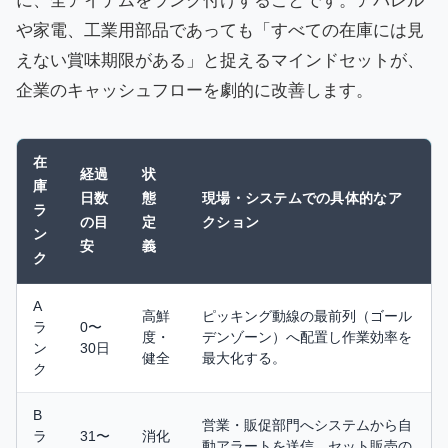
に、全アイテムをランク付けすることです。アパレル
や家電、工業用部品であっても「すべての在庫には見
えない賞味期限がある」と捉えるマインドセットが、
企業のキャッシュフローを劇的に改善します。
在
経過
状
庫
日数
態
現場・システムでの具体的なア
ラ
の目
定
クション
ン
安
義
ク
A
高鮮
ピッキング動線の最前列（ゴール
ラ
0〜
度・
デンゾーン）へ配置し作業効率を
ン
30日
健全
最大化する。
ク
B
営業・販促部門へシステムから自
ラ
31〜
消化
動アラートを送信。セット販売の