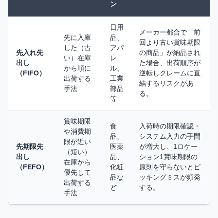
ン
日用
メーカー都合で「前
先に入庫
品、
回より古い賞味期限
した（古
アパ
先入れ先
の商品」が納品され
い）在庫
レ
出し
た場合、出荷順序が
から順に
ル、
（FIFO）
逆転しクレームに直
出荷する
工業
結するリスクがあ
手法
部品
る。
等
賞味期限
食
入荷時の期限確認・
や消費期
品、
システム入力の手間
限が近い
先期限先
医薬
が増大し、1ロケー
（短い）
出し
品、
ション1賞味期限の
在庫から
（FEFO）
化粧
原則を守らないとピ
優先して
品な
ッキングミスが頻発
出荷する
ど
する。
手法