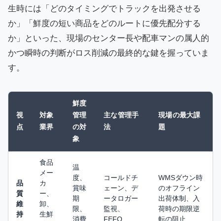
生時には「どのタイミングでトラックを出発させる
か」「鮮度の短い商品をどのルートに優先配分する
か」といった、現場のセンター長や配車マンの属人的
かつ瞬時の判断がロス削減の最終的な鍵を握っていま
す。
鮮度
視
対象
管理
主な管理手
現場の最大課
点
業界
の対
法
題
象
食品
温
メー
度、
コールドチ
WMSダウン時
品
カ
賞味
ェーン、デ
のオフライン
質
ー、
期
ータロガー
出荷体制、入
維
卸、
限、
監視、
荷時の期限逆
持
生鮮
消費
FEFO
転の阻止