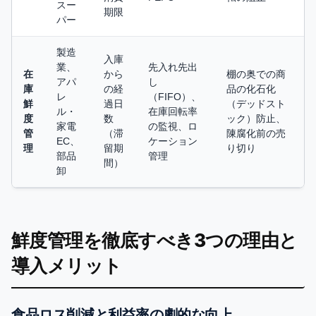
スー
期限
パー
製造
入庫
業、
先入れ先出
在
から
棚の奥での商
アパ
し
庫
の経
品の化石化
レ
（FIFO）、
鮮
過日
（デッドスト
ル・
在庫回転率
度
数
ック）防止、
家電
の監視、ロ
管
（滞
陳腐化前の売
EC、
ケーション
理
留期
り切り
部品
管理
間）
卸
鮮度管理を徹底すべき3つの理由と
導入メリット
食品ロス削減と利益率の劇的な向上