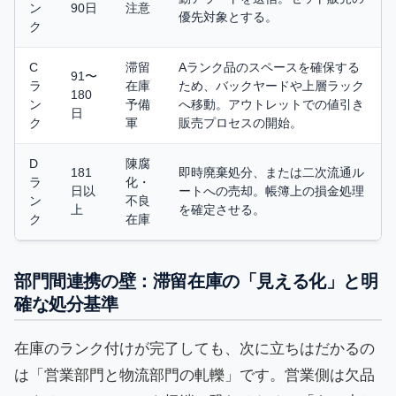
ン
90日
注意
優先対象とする。
ク
C
滞留
Aランク品のスペースを確保する
91〜
ラ
在庫
ため、バックヤードや上層ラック
180
ン
予備
へ移動。アウトレットでの値引き
日
ク
軍
販売プロセスの開始。
D
陳腐
181
即時廃棄処分、または二次流通ル
ラ
化・
日以
ートへの売却。帳簿上の損金処理
ン
不良
上
を確定させる。
ク
在庫
部門間連携の壁：滞留在庫の「見える化」と明
確な処分基準
在庫のランク付けが完了しても、次に立ちはだかるの
は「営業部門と物流部門の軋轢」です。営業側は欠品