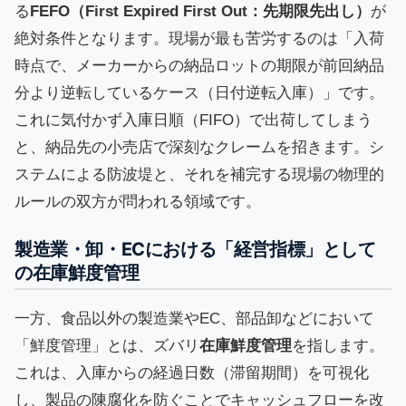
る
FEFO（First Expired First Out：先期限先出し）
が
絶対条件となります。現場が最も苦労するのは「入荷
時点で、メーカーからの納品ロットの期限が前回納品
分より逆転しているケース（日付逆転入庫）」です。
これに気付かず入庫日順（FIFO）で出荷してしまう
と、納品先の小売店で深刻なクレームを招きます。シ
ステムによる防波堤と、それを補完する現場の物理的
ルールの双方が問われる領域です。
製造業・卸・ECにおける「経営指標」として
の在庫鮮度管理
一方、食品以外の製造業やEC、部品卸などにおいて
「鮮度管理」とは、ズバリ
在庫鮮度管理
を指します。
これは、入庫からの経過日数（滞留期間）を可視化
し、製品の陳腐化を防ぐことでキャッシュフローを改