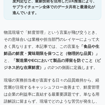
度判定など、最新技術を活用したDX推進により、
サプライチェーン全体でのデータ共有と最適化が
進んでいます。
物流現場で「鮮度管理」という言葉が飛び交うとき、
その意味合いは業種や担当部門のレイヤーによって大
きく異なります。本記事では、この言葉を
「食品や生
鮮品の鮮度・賞味期限を保つこと（物理的な品質）」
と、
「製造業やECにおいて製品の滞留を防ぐこと（ビ
ジネス的な在庫鮮度）」
の2つの側面に定義します。
現場の実務担当者が直面する日々の品質維持から、経
営層が注視するキャッシュフロー改善まで、鮮度管理
は企業の利益率に直結する最重要課題です。単なる用
語解説に留まらず、現場でどのような苦労が発生し、