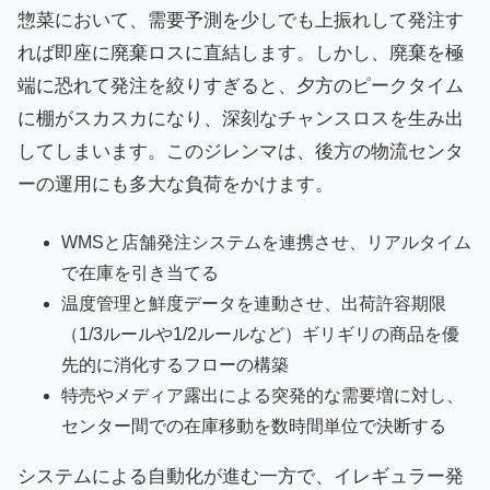
惣菜において、需要予測を少しでも上振れして発注す
れば即座に廃棄ロスに直結します。しかし、廃棄を極
端に恐れて発注を絞りすぎると、夕方のピークタイム
に棚がスカスカになり、深刻なチャンスロスを生み出
してしまいます。このジレンマは、後方の物流センタ
ーの運用にも多大な負荷をかけます。
WMSと店舗発注システムを連携させ、リアルタイム
で在庫を引き当てる
温度管理と鮮度データを連動させ、出荷許容期限
（1/3ルールや1/2ルールなど）ギリギリの商品を優
先的に消化するフローの構築
特売やメディア露出による突発的な需要増に対し、
センター間での在庫移動を数時間単位で決断する
システムによる自動化が進む一方で、イレギュラー発