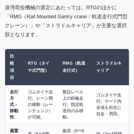
港湾荷役機械の選定にあたっては、RTGのほかに
「RMG（Rail Mounted Gantry crane：軌道走行式門型
クレーン）」や「ストラドルキャリア」が主要な選択
肢となります。
比
較
RTG（タイ
RMG（軌道
ストラドルキ
項
ヤ式門型）
走行式）
ャリア
目
走行
ゴムタイヤ走
敷設レール
ゴムタイヤ走
方
行。レーン間
上の鉄輪走
行。ヤード内
式・
の移動（レー
行。指定軌
全域を自在に
移動
ンチェンジ）
道内のみ移
自走・周回。
性
が可能。
動。
蔵置
最高（5〜8
高（5〜6段
中（2〜4段積