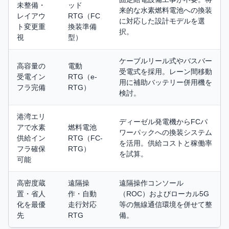
未整備・
ッド
来的な水素燃料電池への換装
レイアウ
RTG（FC
に対応した設計モデルを選
ト変更重
換装準備
択。
視
型）
ケーブルリール式やバスバー
高容量の
電動
受電式を採用。レーン間移動
受電イン
RTG（e-
用に補助バッテリー併用機を
フラ完備
RTG）
検討。
港湾エリ
ディーゼル発電機からFCパ
アで水素
燃料電池
ワーパックへの換装システム
供給イン
RTG（FC-
を活用。供給コストと稼働率
フラ確保
RTG）
を試算。
可能
高密度蔵
遠隔操
遠隔操作コンソール
置・省人
作・自動
（ROC）およびローカル5G
化を最優
走行対応
等の無線通信環境を併せて整
先
RTG
備。