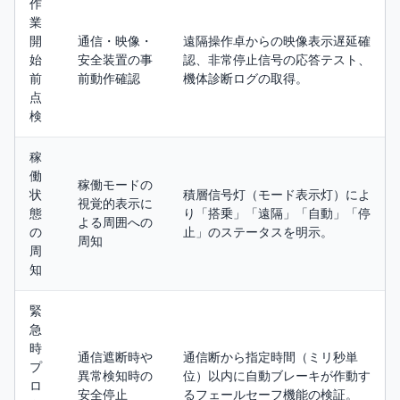
作
業
開
通信・映像・
遠隔操作卓からの映像表示遅延確
始
安全装置の事
認、非常停止信号の応答テスト、
前
前動作確認
機体診断ログの取得。
点
検
稼
働
稼働モードの
状
積層信号灯（モード表示灯）によ
視覚的表示に
態
り「搭乗」「遠隔」「自動」「停
よる周囲への
の
止」のステータスを明示。
周知
周
知
緊
急
時
通信遮断時や
通信断から指定時間（ミリ秒単
プ
異常検知時の
位）以内に自動ブレーキが作動す
ロ
安全停止
るフェールセーフ機能の検証。