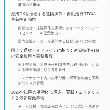
港湾の将来像
港湾DXを推進する遠隔操作・自動走行RTGの
最新技術動向
自動走行・遠隔操作を実現するキーテクノロジー
（センサー・AI位置検出）
国内主要メーカーが展開する自動化RTGの特徴
国土交通省ガイドラインに基づく遠隔操作RTG
の安全運用と実務規程
国土交通省「遠隔操作RTGモデル運用規程」に定
める安全確認手順と運用条件
コンテナヤード内の人車分離・障害物検知と実務
的なリスク管理
2026年以降の港湾RTG導入・更新チェックリス
トと最新稼働事例
ヤード規模・電源設備に応じたRTG選定・更新判