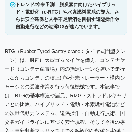
トレンド/将来予測：脱炭素に向けたハイブリッ
ド・電動化（e-RTG）や水素燃料電池の導入、さ
らに安全確保と人手不足解消を目指す遠隔操作や
自動走行などの港湾DXが進んでいます。
RTG（Rubber Tyred Gantry crane：タイヤ式門型クレ
ーン）は、脚部に大型ゴムタイヤを備え、コンテナヤ
ード（コンテナ蔵置場）内の指定レーンを跨いで走行
しながらコンテナの積上げや外来トレーラー・構内シ
ャーシとの受渡作業を行う荷役機械です。本記事で
は、RTGの基本構造や諸元、RMG・ストラドルキャリ
アとの比較、ハイブリッド・電動・水素燃料電池など
の次世代動力システム、遠隔操作・自動走行技術、国
交省ガイドラインに基づく安全規程、そして今後の導
入・更新判断マトリクスまでを客観的な数値と実例に