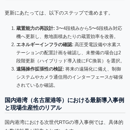
更新にあたっては、以下のステップで進めます。
蔵置能力の再設計:
3〜4段積みから5〜6段積み対応
機へ更新し、敷地面積あたりの蔵置効率を改善。
エネルギーインフラの確認:
高圧受電設備や水素ス
テーションの配置計画を確認し、未整備の場合は2
段階更新（ハイブリッド導入後にFC換装）を選択。
遠隔操作拡張性の検証:
将来の遠隔化に備え、制御
システムやカメラ通信用のインターフェースが確保
されているか確認。
国内港湾（名古屋港等）における最新導入事例
と現場生産性のリアル
国内港湾における次世代RTGの導入事例では、具体的