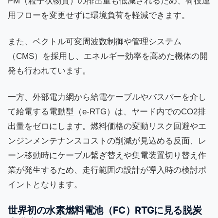
PM（粒子状物質）の排出量も低減されるため、荷役運
用フローを変更せずに環境負荷を軽減できます。
また、ベクトル可変周波数制御や管理システム
（CMS）を採用し、エネルギー効率を高めた機体の開
発も行われています。
一方、外部電力網から給電ケーブルやバスバーを介し
て給電する電動型（e-RTG）は、ヤード内でのCO2排
出量をゼロにします。燃料価格の変動リスク回避やエ
ンジンメンテナンスコストの削減が見込める反面、レ
ーン移動時にケーブル繋ぎ替えや集電装置切り替え作
業が発生するため、走行範囲の設計が導入時の検討ポ
イントとなります。
世界初の水素燃料電池（FC）RTGに見る脱炭