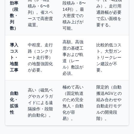
効率
段積み・8〜
積み・6〜8
み）。走行用
（段
14列）。最
列）。省スペ
通路幅が必要
数・
大密度での
ースで高密度
で広い面積を
列
積み上げが
蔵置。
要する。
数）
可能。
高額。高強
導入
中程度。走行
比較的低コス
度の基礎工
コス
路（コンクリ
ト。大型ガン
事および軌
ト・
ート走行帯）
トリークレー
道（レー
地盤
の地盤強固化
ン建設が不
ル）敷設が
工事
が必要。
要。
必須。
極めて高い
限定的（自動
高い（磁気ペ
自動
（固定軌道
搬送AGVとの
グやカメラガ
化・
のため完全
組み合わせや
イドによる遠
拡張
無人・自動
自動走行モデ
隔操作・段階
性
化が容
ルの開発段
的自動化）。
易）。
階）。