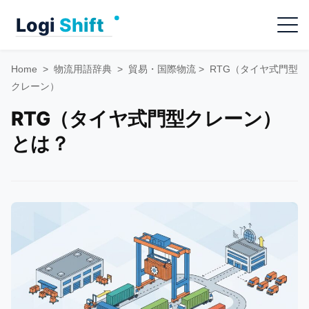
Skip
Menu
to
content
Home
>
物流用語辞典
>
貿易・国際物流
>
RTG（タイヤ式門型
クレーン）
RTG（タイヤ式門型クレーン）
とは？