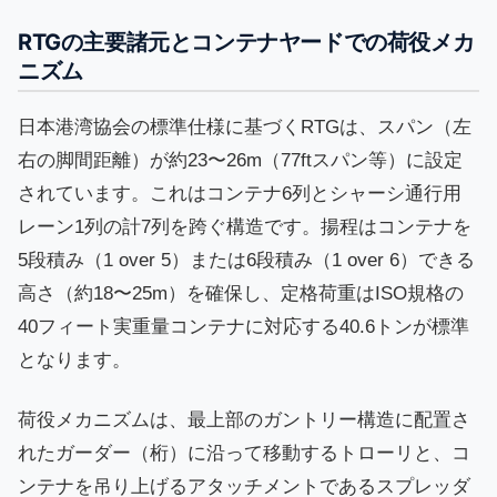
RTGの主要諸元とコンテナヤードでの荷役メカ
ニズム
日本港湾協会の標準仕様に基づくRTGは、スパン（左
右の脚間距離）が約23〜26m（77ftスパン等）に設定
されています。これはコンテナ6列とシャーシ通行用
レーン1列の計7列を跨ぐ構造です。揚程はコンテナを
5段積み（1 over 5）または6段積み（1 over 6）できる
高さ（約18〜25m）を確保し、定格荷重はISO規格の
40フィート実重量コンテナに対応する40.6トンが標準
となります。
荷役メカニズムは、最上部のガントリー構造に配置さ
れたガーダー（桁）に沿って移動するトローリと、コ
ンテナを吊り上げるアタッチメントであるスプレッダ