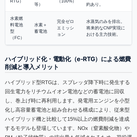
RTG）
（100%）
等）
約あり。
水素燃
完全ゼロ
水蒸気のみを排出。
料電池
水素＋
エミッシ
将来的なCNP実現に
型
蓄電池
ョン
おける主力技術。
（FC）
ハイブリッド化・電動化（e-RTG）による燃費
削減と導入メリット
ハイブリッド型RTGは、スプレッダ降下時に発生する
回生電力をリチウムイオン電池などの蓄電池に回収
し、巻上げ時に再利用します。発電用エンジンを小型
化し高容量蓄電池と組み合わせる構成により、従来型
ハイブリッド機と比較して15%以上の燃費削減を達成
するモデルも登場しています。NOx（窒素酸化物）や