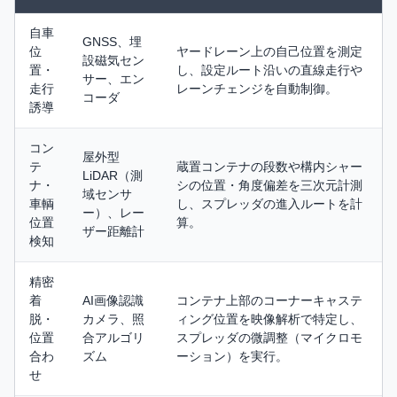
自車
GNSS、埋
位
ヤードレーン上の自己位置を測定
設磁気セン
置・
し、設定ルート沿いの直線走行や
サー、エン
走行
レーンチェンジを自動制御。
コーダ
誘導
コン
屋外型
テ
蔵置コンテナの段数や構内シャー
LiDAR（測
ナ・
シの位置・角度偏差を三次元計測
域センサ
車輌
し、スプレッダの進入ルートを計
ー）、レー
位置
算。
ザー距離計
検知
精密
着
AI画像認識
コンテナ上部のコーナーキャステ
脱・
カメラ、照
ィング位置を映像解析で特定し、
位置
合アルゴリ
スプレッダの微調整（マイクロモ
合わ
ズム
ーション）を実行。
せ