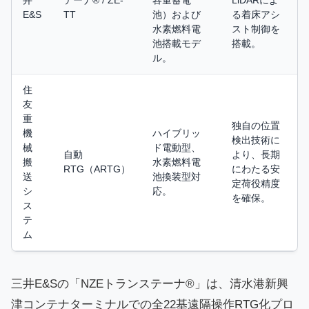
井
テーナ® / ZE-
容量蓄電
LiDARによ
E&S
TT
池）および
る着床アシ
水素燃料電
スト制御を
池搭載モデ
搭載。
ル。
住
友
重
独自の位置
機
ハイブリッ
検出技術に
械
ド電動型、
自動
より、長期
搬
水素燃料電
RTG（ARTG）
にわたる安
送
池換装型対
定荷役精度
シ
応。
を確保。
ス
テ
ム
三井E&Sの「NZEトランステーナ®」は、清水港新興
津コンテナターミナルでの全22基遠隔操作RTG化プロ