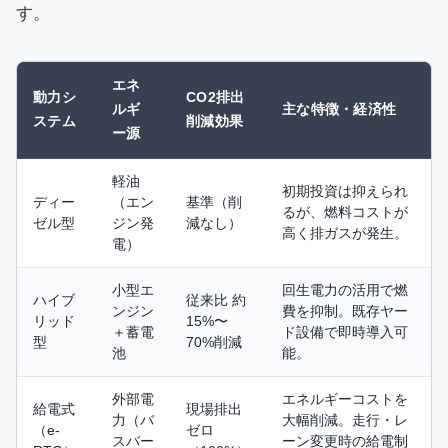
す。
エネ
動力シ
CO2排出
ルギ
主な特徴・経済性
ステム
削減効果
ー源
軽油
初期投資は抑えられ
ディー
（エン
基準（削
るが、燃料コストが
ゼル型
ジン発
減なし）
高く排ガスが発生。
電）
小型エ
回生電力の活用で燃
ハイブ
従来比 約
ンジン
費を抑制。既存ヤー
リッド
15%〜
＋蓄電
ド設備で即時導入可
型
70%削減
池
能。
外部電
エネルギーコストを
給電式
現場排出
力（バ
大幅削減。走行・レ
（e-
ゼロ
スバー
ーン変更時の給電制