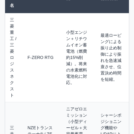
名
三
菱
重
小型エンジ
最適ローピ
工 /
ン＋リチウ
ングによる
三
ムイオン蓄
振り止め制
菱
電池（燃費
御により振
ロ
F-ZERO RTG
約15%削
れを急速減
ジ
減）。将来
衰させ、位
ス
の水素燃料
置決め時間
ネ
電池化に対
を短縮。
ク
応。
ス
ト
ニアゼロエ
ミッション
シャーシポ
（小型ディ
ジショニン
三
NZEトランス
ーゼル＋大
グ機能や