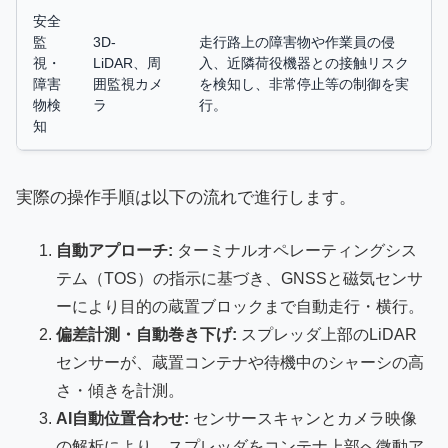
安全
監
3D-
走行路上の障害物や作業員の侵
視・
LiDAR、周
入、近隣荷役機器との接触リスク
障害
囲監視カメ
を検知し、非常停止等の制御を実
物検
ラ
行。
知
実際の操作手順は以下の流れで進行します。
自動アプローチ:
ターミナルオペレーティングシス
テム（TOS）の指示に基づき、GNSSと磁気センサ
ーにより目的の蔵置ブロックまで自動走行・横行。
偏差計測・自動巻き下げ:
スプレッダ上部のLiDAR
センサーが、蔵置コンテナや待機中のシャーシの高
さ・傾きを計測。
AI自動位置合わせ:
センサースキャンとカメラ映像
の解析により、スプレッダをコンテナ上部へ微動ア