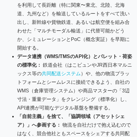
を利用して長距離（特に関東〜東北、北陸、北海
道、九州など）を輸送しているルートをすべて洗い
出し、新幹線や貨物鉄道、あるいは航空便を組み合
わせた「マルチモーダル輸送」に代替可能かどう
か、シミュレーションとPoC（概念実証）を早期に
開始する。
データ連携（WMS/TMSのAPI化）とパレット・荷姿
の標準化：
鉄道会社（はこビュンやJR西日本マルニ
ックス等の
共同配送システム
）や、他の物流プラッ
トフォームとシームレスに接続できるよう、自社の
WMS（倉庫管理システム）や商品マスターの「3辺
寸法・重量データ」をクレンジング（標準化）し、
API連携が可能なデジタル基盤を整備する。
「自前主義」を捨て、「協調領域（アセットシェ
ア）」へ参画する：
物流を自社だけで抱え込むので
はなく、競合他社ともスペースをシェアする共同配