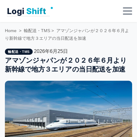
Skip
Menu
to
content
Home
>
輸配送・TMS
>
アマゾンジャパンが２０２６年６月よ
り新幹線で地方３エリアの当日配送を加速
2026年6月25日
輸配送・TMS
アマゾンジャパンが２０２６年６月より
新幹線で地方３エリアの当日配送を加速