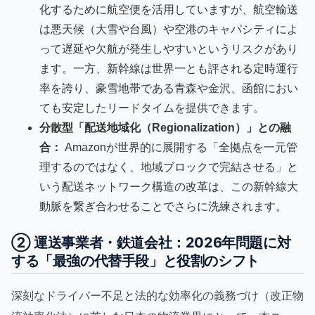
化するために航空便を活用していますが、航空輸送
は悪天候（大雪や台風）や空港のキャパシティによ
って遅延や欠航が発生しやすいというリスクがあり
ます。一方、新幹線は世界一とも評される定時運行
率を誇り、豪雪地帯である青森や金沢、函館におい
ても安定したリードタイムを提供できます。
分散型「配送地域化（Regionalization）」との融
合：
Amazonが世界的に展開する「全拠点を一元管
理するのではなく、地域ブロックで完結させる」と
いう配送ネットワーク構造の改革は、この新幹線大
動脈を繋ぎ合わせることでさらに洗練されます。
② 運送事業者・鉄道会社：2026年問題に対
する「最強の代替手段」と役割のシフト
深刻なドライバー不足と法的な効率化の義務づけ（改正物