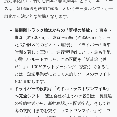
流効率化法）に苦しむ日本の物流業界にとって、本ニュー
スは「幹線輸送を鉄道に頼る」というモーダルシフトが一
般化する決定的な契機となります。
長距離トラック輸送からの「究極の解放」：
東京〜
青森（約700km）、東京〜函館（約850km）といっ
た長距離区間のピストン運行は、ドライバーの拘束
時間を著しく圧迫し、運行管理者にとって最も手配
が難しいルートでした。この区間を「新幹線（鉄
路）」に100％アウトソーシング（委託）できるこ
とは、運送事業者にとって人的リソースのホワイト
化に直結します。
ドライバーの役割は「ミドル・ラストワンマイル」
へ完全シフト：
運送会社が担うべき役割は、長距離
の幹線輸送から、新幹線駅から配送拠点、そして顧
客の玄関口までを繋ぐ「ラストワンマイル」や「フ