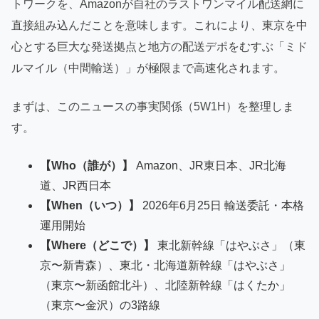
トワークを、Amazonが自社のラストワンマイル配送網に
直接組み込んだことを意味します。これにより、東京を中
心とする巨大な発送拠点と地方の配送デポをむすぶ「ミド
ルマイル（中間輸送）」が極限まで高速化されます。
まずは、このニュースの事実関係（5W1H）を整理しま
す。
【Who（誰が）】
Amazon、JR東日本、JR北海
道、JR西日本
【When（いつ）】
2026年6月25日 輸送委託・本格
運用開始
【Where（どこで）】
東北新幹線「はやぶさ」（東
京〜新青森）、東北・北海道新幹線「はやぶさ」
（東京〜新函館北斗）、北陸新幹線「はくたか」
（東京〜金沢）の3路線