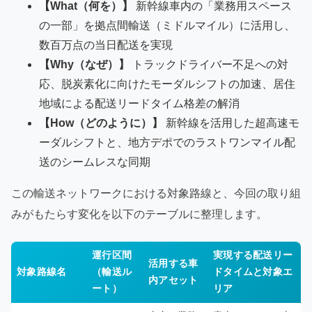
【What（何を）】
新幹線車内の「業務用スペース
の一部」を拠点間輸送（ミドルマイル）に活用し、
数百万点の当日配送を実現
【Why（なぜ）】
トラックドライバー不足への対
応、脱炭素化に向けたモーダルシフトの加速、居住
地域による配送リードタイム格差の解消
【How（どのように）】
新幹線を活用した超高速モ
ーダルシフトと、地方デポでのラストワンマイル配
送のシームレスな同期
この輸送ネットワークにおける対象路線と、今回の取り組
みがもたらす変化を以下のテーブルに整理します。
運行区間
実現する配送リー
活用する車
対象路線名
（輸送ル
ドタイムと対象エ
内アセット
ート）
リア