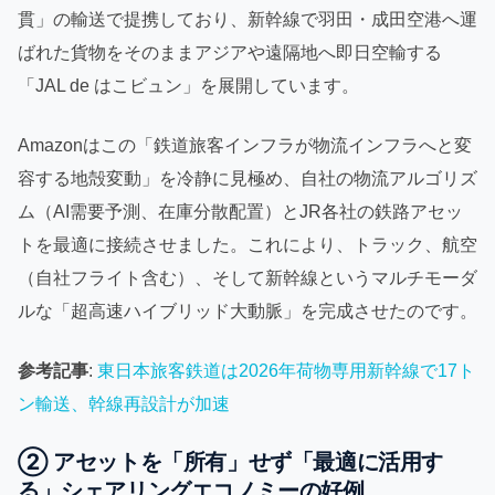
貫」の輸送で提携しており、新幹線で羽田・成田空港へ運
ばれた貨物をそのままアジアや遠隔地へ即日空輸する
「JAL de はこビュン」を展開しています。
Amazonはこの「鉄道旅客インフラが物流インフラへと変
容する地殻変動」を冷静に見極め、自社の物流アルゴリズ
ム（AI需要予測、在庫分散配置）とJR各社の鉄路アセッ
トを最適に接続させました。これにより、トラック、航空
（自社フライト含む）、そして新幹線というマルチモーダ
ルな「超高速ハイブリッド大動脈」を完成させたのです。
参考記事
:
東日本旅客鉄道は2026年荷物専用新幹線で17ト
ン輸送、幹線再設計が加速
② アセットを「所有」せず「最適に活用す
る」シェアリングエコノミーの好例