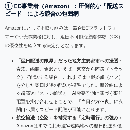
① EC事業者（Amazon）：圧倒的な「配送ス
ピード」による競合の包囲網
Amazonにとって本取り組みは、競合ECプラットフォー
マーや小売事業者に対し、追随不可能な顧客体験（CX）
の優位性を確立する決定打となります。
「翌日配送の限界」だった地方主要都市への浸透：
青森、函館、金沢といえば、東京から陸路（トラッ
ク）で配送する場合、これまでは中継拠点（ハブ）
を介した翌日以降の配送が標準でした。新幹線によ
る超高速ピストン輸送と、AI需要予測に基づく事前
配置を掛け合わせることで、「当日夕方〜夜」に玄
関口へ届くスピード配送が可能になります。
航空輸送（空路）を補完する「定時運行」の強み：
Amazonはすでに北海道や遠隔地への翌日配送を強