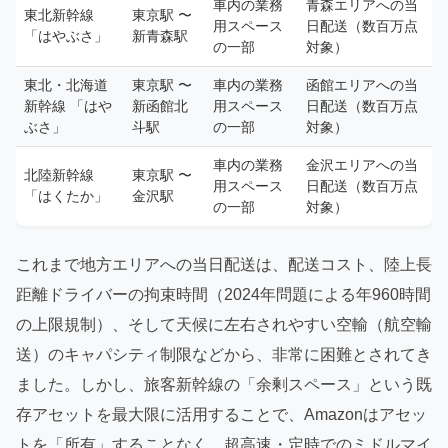
車内の業務
青森エリアへの当
東北新幹線
東京駅 〜
用スペース
日配送（数百万点
「はやぶさ」
新青森駅
の一部
対象）
東北・北海道
東京駅 〜
車内の業務
函館エリアへの当
新幹線 「はや
新函館北
用スペース
日配送（数百万点
ぶさ」
斗駅
の一部
対象）
車内の業務
金沢エリアへの当
北陸新幹線
東京駅 〜
用スペース
日配送（数百万点
「はくたか」
金沢駅
の一部
対象）
これまで地方エリアへの当日配送は、配送コスト、陸上長
距離ドライバーの拘束時間（2024年問題による年960時間
の上限規制）、そして天候に左右されやすい空輸（航空輸
送）のキャパシティ制限などから、非常に困難とされてき
ました。しかし、旅客新幹線の「余剰スペース」という既
存アセットを最大限に活用することで、Amazonはアセッ
トを「所有」することなく、超高速・定時でのミドルマイ