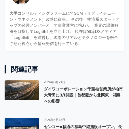
大手コンサルティングファームにてSCM（サプライチェー
ン・マネジメント）改善に従事。 その後、物流系スタートア
ップの経営メンバーとして事業運営に携わり、業界の課題解
決を目指してLogiShiftを立ち上げ。 現在は物流DXメディア
「LogiShift」を運営し、現場のリアルとテクノロジーを融合
させた視点から情報発信を行っている。
関連記事
2026年3月21日
ダイワコーポレーション千葉柏営業所が柏市
大青田に3/1開設｜首都圏から北関東・福島
への影響
2026年4月13日
センコー×福通の福島中継施設オープン。長