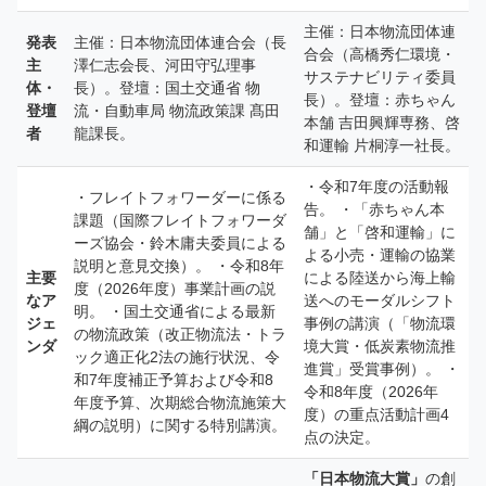
主催：日本物流団体連
発表
主催：日本物流団体連合会（長
合会（高橋秀仁環境・
主
澤仁志会長、河田守弘理事
サステナビリティ委員
体・
長）。登壇：国土交通省 物
長）。登壇：赤ちゃん
登壇
流・自動車局 物流政策課 髙田
本舗 吉田興輝専務、啓
者
龍課長。
和運輸 片桐淳一社長。
・令和7年度の活動報
・フレイトフォワーダーに係る
告。 ・「赤ちゃん本
課題（国際フレイトフォワーダ
舗」と「啓和運輸」に
ーズ協会・鈴木庸夫委員による
よる小売・運輸の協業
説明と意見交換）。 ・令和8年
主要
による陸送から海上輸
度（2026年度）事業計画の説
なア
送へのモーダルシフト
明。 ・国土交通省による最新
ジェ
事例の講演（「物流環
の物流政策（改正物流法・トラ
ンダ
境大賞・低炭素物流推
ック適正化2法の施行状況、令
進賞」受賞事例）。 ・
和7年度補正予算および令和8
令和8年度（2026年
年度予算、次期総合物流施策大
度）の重点活動計画4
綱の説明）に関する特別講演。
点の決定。
「日本物流大賞」
の創