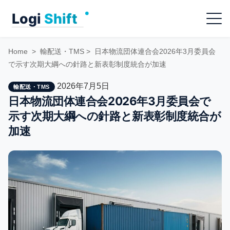
Skip
Menu
to
content
Home
>
輸配送・TMS
>
日本物流団体連合会2026年3月委員会
で示す次期大綱への針路と新表彰制度統合が加速
2026年7月5日
輸配送・TMS
日本物流団体連合会2026年3月委員会で
示す次期大綱への針路と新表彰制度統合が
加速