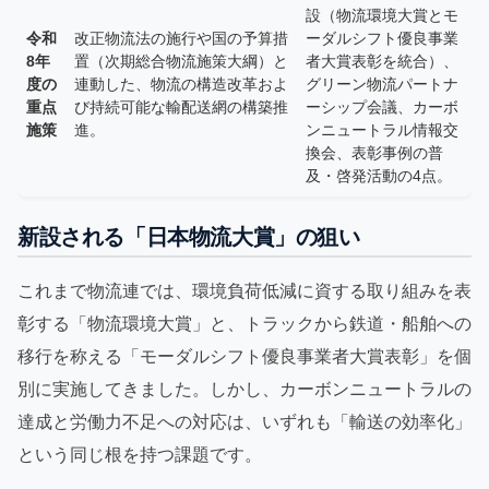
設（物流環境大賞とモ
令和
改正物流法の施行や国の予算措
ーダルシフト優良事業
8年
置（次期総合物流施策大綱）と
者大賞表彰を統合）、
度の
連動した、物流の構造改革およ
グリーン物流パートナ
重点
び持続可能な輸配送網の構築推
ーシップ会議、カーボ
施策
進。
ンニュートラル情報交
換会、表彰事例の普
及・啓発活動の4点。
新設される「日本物流大賞」の狙い
これまで物流連では、環境負荷低減に資する取り組みを表
彰する「物流環境大賞」と、トラックから鉄道・船舶への
移行を称える「モーダルシフト優良事業者大賞表彰」を個
別に実施してきました。しかし、カーボンニュートラルの
達成と労働力不足への対応は、いずれも「輸送の効率化」
という同じ根を持つ課題です。