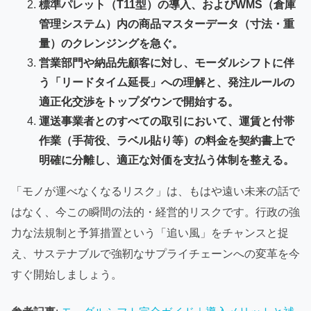
標準パレット（T11型）の導入、およびWMS（倉庫
管理システム）内の商品マスターデータ（寸法・重
量）のクレンジングを急ぐ。
営業部門や納品先顧客に対し、モーダルシフトに伴
う「リードタイム延長」への理解と、発注ルールの
適正化交渉をトップダウンで開始する。
運送事業者とのすべての取引において、運賃と付帯
作業（手荷役、ラベル貼り等）の料金を契約書上で
明確に分離し、適正な対価を支払う体制を整える。
「モノが運べなくなるリスク」は、もはや遠い未来の話で
はなく、今この瞬間の法的・経営的リスクです。行政の強
力な法規制と予算措置という「追い風」をチャンスと捉
え、サステナブルで強靭なサプライチェーンへの変革を今
すぐ開始しましょう。