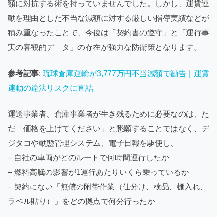
額に対抗する術を持っていませんでした。しかし、運賃連
動を理由とした不当な減額に対する厳しい指導実績などが
積み重なったことで、今後は「契約書の遵守」と「運行事
実の客観的データ」の存在が強力な防衛策となります。
参考記事
:
琉球倉庫運輸が3,777万円不当減額で勧告｜運賃
連動の違法リスクに直結
運送事業者、倉庫事業者が生き残るために必要なのは、た
だ「価格を上げてください」と懇願することではなく、デ
ジタコや動態管理システム、電子日報を駆使し、
– 自社の車両がどのルートで何時間運行したか
– 燃料高騰の影響が1運行あたりいくら乗っているか
– 契約にない「無償の附帯作業（仕分け、検品、棚入れ、
ラベル貼り）」をどの拠点で何分行ったか