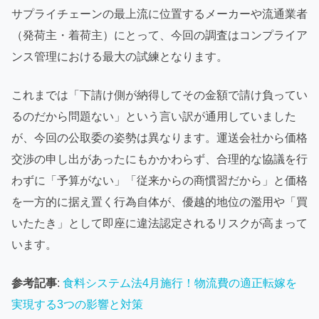
サプライチェーンの最上流に位置するメーカーや流通業者
（発荷主・着荷主）にとって、今回の調査はコンプライア
ンス管理における最大の試練となります。
これまでは「下請け側が納得してその金額で請け負ってい
るのだから問題ない」という言い訳が通用していました
が、今回の公取委の姿勢は異なります。運送会社から価格
交渉の申し出があったにもかかわらず、合理的な協議を行
わずに「予算がない」「従来からの商慣習だから」と価格
を一方的に据え置く行為自体が、優越的地位の濫用や「買
いたたき」として即座に違法認定されるリスクが高まって
います。
参考記事
:
食料システム法4月施行！物流費の適正転嫁を
実現する3つの影響と対策