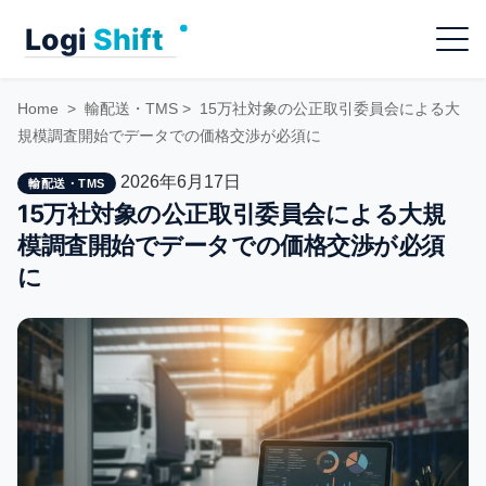
Skip
Menu
to
content
Home
>
輸配送・TMS
>
15万社対象の公正取引委員会による大
規模調査開始でデータでの価格交渉が必須に
2026年6月17日
輸配送・TMS
15万社対象の公正取引委員会による大規
模調査開始でデータでの価格交渉が必須
に