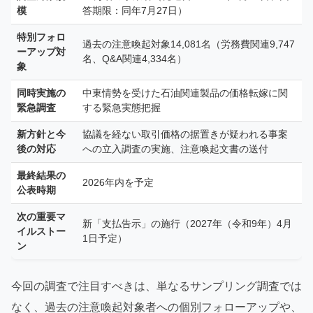
模
答期限：同年7月27日）
特別フォロ
過去の注意喚起対象14,081名（労務費関連9,747
ーアップ対
名、Q&A関連4,334名）
象
同時実施の
中東情勢を受けた石油関連製品の価格転嫁に関
緊急調査
する緊急実態把握
新方針と今
協議を経ない取引価格の据置きが疑われる事案
後の対応
への立入調査の実施、注意喚起文書の送付
最終結果の
2026年内を予定
公表時期
次の重要マ
新「支払告示」の施行（2027年（令和9年）4月
イルストー
1日予定）
ン
今回の調査で注目すべきは、単なるサンプリング調査では
なく、過去の注意喚起対象者への個別フォローアップや、