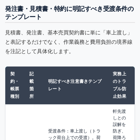
発注書・見積書・特約に明記すべき受渡条件の
テンプレート
見積書、発注書、基本売買契約書に単に「車上渡し」
と表記するだけでなく、作業義務と費用負担の境界線
を注記として具体化します。
契
記
実務上
約・
載
明記すべき注意書きテンプ
のトラ
帳票
箇
レート
ブル防
種別
所
止効果
軒先渡
しとの
誤解を
受渡条件：車上渡し（トラ
防ぎ、
ック荷台上での受渡）。荷
荷降ろ