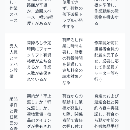
し・
使用でき
路面が平坦
板を準備し、
作業
ず、荷物の
か、旋回スペ
作業動線の障
スペ
落下破損ト
ース（幅3m程
害物を撤去す
ース
ラブルが発
度）があるか
る
生する
荷降ろし作
荷降ろし予定
作業開始前に
受入
業に時間を
時間にフォー
担当者全員の
人員
要し、所定
クリフト有資
配置を完了さ
とマ
の荷役時間
格者が立ち会
せ、必要に応
テハ
を超過して
えるか、作業
じて作業員チ
ン設
追加料金の
人数が確保さ
ャーター等を
備
請求対象と
れているか
行う
なる
契約が「車上
荷台からの
発送元および
納品
渡し」か「軒
移動中に破
運送会社と契
条件
先渡し」か、
損が発生し
約内容を再確
と責
荷物受領・検
た際、関係
認し、荷台か
任範
品のタイミン
者間で責任
ら動かす前の
囲の
グが共有され
の押し付け
外観検品手順
合意