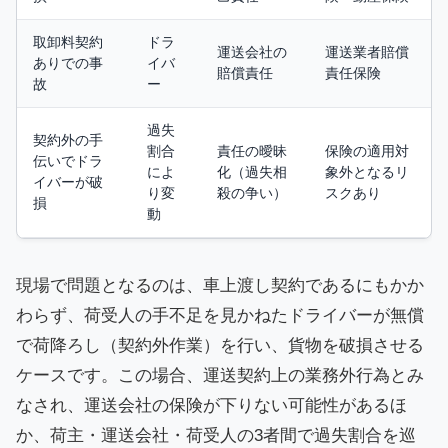
取卸料契約
ドラ
運送会社の
運送業者賠償
ありでの事
イバ
賠償責任
責任保険
故
ー
過失
契約外の手
割合
責任の曖昧
保険の適用対
伝いでドラ
によ
化（過失相
象外となるリ
イバーが破
り変
殺の争い）
スクあり
損
動
現場で問題となるのは、車上渡し契約であるにもかか
わらず、荷受人の手不足を見かねたドライバーが無償
で荷降ろし（契約外作業）を行い、貨物を破損させる
ケースです。この場合、運送契約上の業務外行為とみ
なされ、運送会社の保険が下りない可能性があるほ
か、荷主・運送会社・荷受人の3者間で過失割合を巡