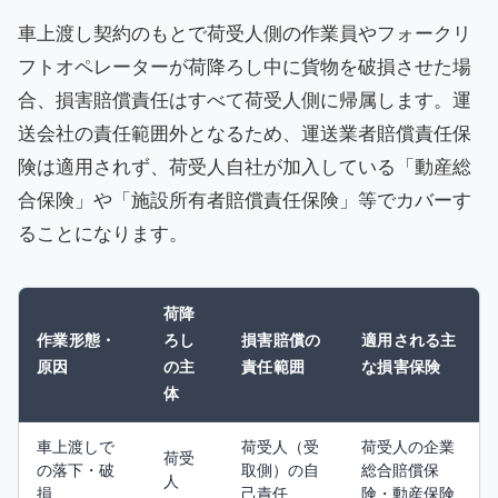
車上渡し契約のもとで荷受人側の作業員やフォークリ
フトオペレーターが荷降ろし中に貨物を破損させた場
合、損害賠償責任はすべて荷受人側に帰属します。運
送会社の責任範囲外となるため、運送業者賠償責任保
険は適用されず、荷受人自社が加入している「動産総
合保険」や「施設所有者賠償責任保険」等でカバーす
ることになります。
荷降
作業形態・
ろし
損害賠償の
適用される主
原因
の主
責任範囲
な損害保険
体
車上渡しで
荷受人（受
荷受人の企業
荷受
の落下・破
取側）の自
総合賠償保
人
損
己責任
険・動産保険