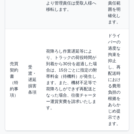
より管理責任は受取人様へ
責任範
移転します。
囲を明
確化し
ます。
ドライ
バーの
過度な
荷降ろし作業遅延等によ
拘束を
り、トラックの荷役時間が
抑止
売買
到着から30分を超過した場
受
し、再
契約
合は、15分ごとに指定の附
渡・
配送時
書
帯料金（待機料）が発生し
遅延
におけ
（特
ます。また、機材不足等で
損害
る費用
約事
荷降ろしができず再配送と
条項
負担の
項）
なった場合、往復チャータ
根拠を
ー運賃実費を請求いたしま
あらか
す。
じめ提
示でき
ます。