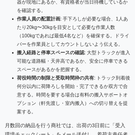
器が現地にあるか、有資格者が当日待機しているか
を確認する。
作業人員の配置計画
: 手下ろしが必要な場合、1人あ
たり20kg〜30kgを目安として必要な作業人数
（100kgであれば最低4名など）を確保する。ドライ
バーを作業員としてカウントしないよう伝える。
搬入経路と停車スペースの確認
: 大型トラックが進入
可能な道路幅・天井高であるか、安全に停車できる
スペースがあるかを把握する。
荷役時間の制限と受取時間枠の共有
: トラック到着後
何分以内に荷降ろしを開始・完了できるか双方で合
意する。時間を要する場合は有料の搬入サポートオ
プション（軒先渡し・室内搬入）への切り替えを提
案する。
月数回の納品を行う商社では、出荷の3日前に「受入
環境チェックシート」をメール送付し、着荷主責任者