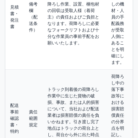
備考
降ろし作業、設置、梱包材
しの機
見積
欄
の回収は受取人様（着荷
材・人
書・
（配
主）の責任およびご負担と
員の手
発注
送条
なります。荷降ろしに必要
配義務
書
件）
なフォークリフトおよび十
が受取
分な作業員の事前手配をお
人側に
願いいたします。
あるこ
とを明
確にし
ます。
荷降ろ
し中の
トラック到着後の荷降ろし
落下事
作業中に生じた貨物の破
故等に
損、事故、または人的損害
おける
配送
について、当社および配送
損害賠
事前
責任
業者は損害賠償の責任を負
償責任
確認
範囲
いかねます。引き渡し完了
の分界
書・
規定
地点はトラックの荷台上と
点を明
特約
し、荷台から外に出た時点
記し、