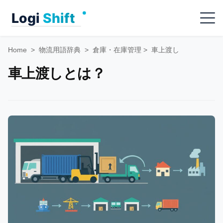
Skip
Menu
to
content
Home
>
物流用語辞典
>
倉庫・在庫管理
>
車上渡し
車上渡しとは？