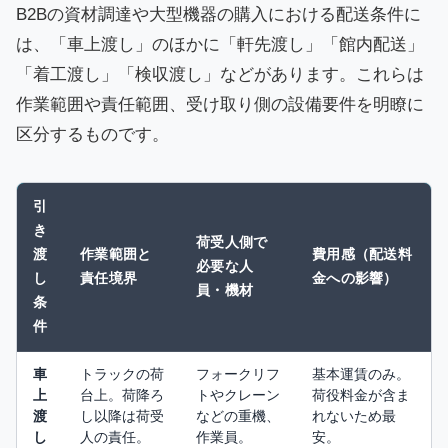
B2Bの資材調達や大型機器の購入における配送条件に
は、「車上渡し」のほかに「軒先渡し」「館内配送」
「着工渡し」「検収渡し」などがあります。これらは
作業範囲や責任範囲、受け取り側の設備要件を明瞭に
区分するものです。
引
き
荷受人側で
渡
作業範囲と
費用感（配送料
必要な人
し
責任境界
金への影響）
員・機材
条
件
車
トラックの荷
フォークリフ
基本運賃のみ。
上
台上。荷降ろ
トやクレーン
荷役料金が含ま
渡
し以降は荷受
などの重機、
れないため最
し
人の責任。
作業員。
安。