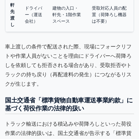
軒
ドライバ
建物の入口・
受取対応人員の配
先
ー（運送
軒先・1階作業
置（荷降ろし機器
渡
会社）
スペース
は不要）
し
車上渡しの条件で配送された際、現場にフォークリフ
トや作業人員がないことを理由にドライバーへ荷降ろ
しを依頼しても拒否される場合があり、受取拒否やト
ラックの持ち戻り（再配達料の発生）につながるリス
クが生じます。
国土交通省「標準貨物自動車運送事業約款」に
基づく荷役作業の法律的扱い
トラック輸送における積込みや荷降ろしといった荷役
作業の法律的扱いは、国土交通省が告示する「標準貨