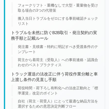
フォークリフト・重機なしで大型・重量物を受け
取る場合の3つの代替策
搬入当日トラブルをゼロにする事前確認チェック
リスト
トラブルを未然に防ぐB2B取引・発注契約の実
務手順と記載ルール
発注書・見積書・特約に明記すべき受渡条件のテ
ンプレート
荷主から着荷主（受取人）への事前連絡・認識合
わせのベストプラクティス
トラック運送の法改正に伴う荷役作業分離と車
上渡し条件の見直し手順
荷役時間・荷下ろし有料化への法改正動向と「標
準運賃」改定のポイント
自社（荷主・荷受人）にとって最適な納品方法を
選択するための意思決定判断フロー