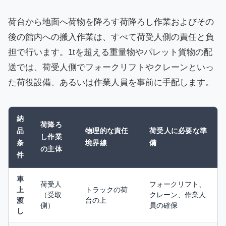
荷台から地面へ荷物を降ろす荷降ろし作業およびその
後の館内への搬入作業は、すべて荷受人側の責任と負
担で行います。1tを超える重量物やパレット貨物の配
送では、荷受人側でフォークリフトやクレーンといっ
た荷役設備、あるいは作業人員を事前に手配します。
納
荷降ろ
品
物理的な責任
荷受人に必要な準
し作業
条
境界線
備
の主体
件
車
荷受人
フォークリフト、
上
トラックの荷
（受取
クレーン、作業人
渡
台の上
側）
員の確保
し