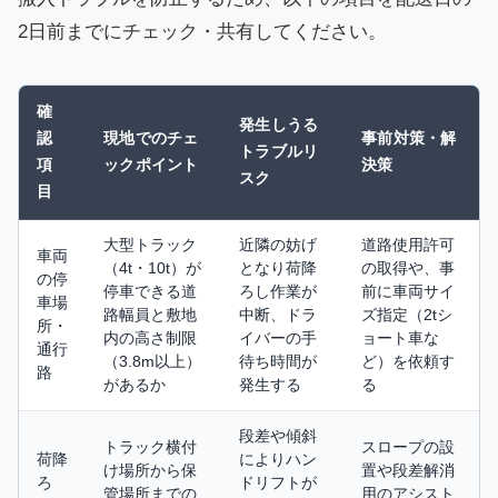
2日前までにチェック・共有してください。
確
発生しうる
認
現地でのチェ
事前対策・解
トラブルリ
項
ックポイント
決策
スク
目
大型トラック
近隣の妨げ
道路使用許可
車両
（4t・10t）が
となり荷降
の取得や、事
の停
停車できる道
ろし作業が
前に車両サイ
車場
路幅員と敷地
中断、ドラ
ズ指定（2tシ
所・
内の高さ制限
イバーの手
ョート車な
通行
（3.8m以上）
待ち時間が
ど）を依頼す
路
があるか
発生する
る
段差や傾斜
トラック横付
スロープの設
荷降
によりハン
け場所から保
置や段差解消
ろ
ドリフトが
管場所までの
用のアシスト