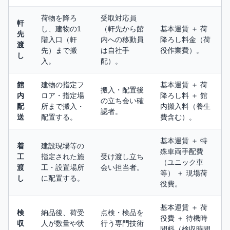
荷物を降ろ
受取対応員
軒
し、建物の1
（軒先から館
基本運賃 ＋ 荷
先
階入口（軒
内への移動員
降ろし料金（荷
渡
先）まで搬
は自社手
役作業費）。
し
入。
配）。
館
建物の指定フ
基本運賃 ＋ 荷
搬入・配置後
内
ロア・指定場
降ろし料 ＋ 館
の立ち会い確
配
所まで搬入・
内搬入料（養生
認者。
送
配置する。
費含む）。
基本運賃 ＋ 特
着
建設現場等の
殊車両手配費
工
指定された施
受け渡し立ち
（ユニック車
渡
工・設置場所
会い担当者。
等） ＋ 現場荷
し
に配置する。
役費。
基本運賃 ＋ 荷
検
納品後、荷受
点検・検品を
役費 ＋ 待機時
収
人が数量や状
行う専門技術
間料（検収時間